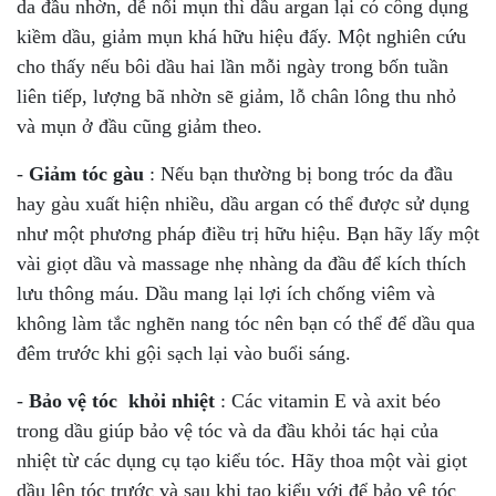
da đầu nhờn, dễ nổi mụn thì dầu argan lại có công dụng
kiềm dầu, giảm mụn khá hữu hiệu đấy. Một nghiên cứu
cho thấy nếu bôi dầu hai lần mỗi ngày trong bốn tuần
liên tiếp, lượng bã nhờn sẽ giảm, lỗ chân lông thu nhỏ
và mụn ở đầu cũng giảm theo.
-
Giảm tóc gàu
: Nếu bạn thường bị bong tróc da đầu
hay gàu xuất hiện nhiều, dầu argan có thể được sử dụng
như một phương pháp điều trị hữu hiệu. Bạn hãy lấy một
vài giọt dầu và massage nhẹ nhàng da đầu để kích thích
lưu thông máu. Dầu mang lại lợi ích chống viêm và
không làm tắc nghẽn nang tóc nên bạn có thể để dầu qua
đêm trước khi gội sạch lại vào buổi sáng.
-
Bảo vệ tóc khỏi nhiệt
: Các vitamin E và axit béo
trong dầu giúp bảo vệ tóc và da đầu khỏi tác hại của
nhiệt từ các dụng cụ tạo kiểu tóc. Hãy thoa một vài giọt
dầu lên tóc trước và sau khi tạo kiểu với để bảo vệ tóc