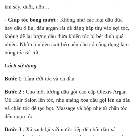
khi sấy, duỗi, uốn…
-
Giúp tóc bóng mượt
: Không như các loại dầu dừa
hay dầu ô liu, dầu argan rất dễ dàng hấp thụ vào sợi tóc,
không để lại lượng dầu thừa khiến tóc bị bết dính quá
nhiều. Nhờ có nhiều axit béo nên dầu có công dụng làm
bóng tóc rất tốt.
Cách sử dụng
Bước 1
: Làm ướt tóc và da đầu
Bước 2
: Cho một lượng dầu gội cao cấp Olexrs Argan
Oil Hair Salon lên tóc, nhẹ nhàng xoa dầu gội lên da đầu
và chân tóc để tạo bọt. Massage và bóp nhẹ từ chân tóc
đến ngọn tóc
Bước 3
: Xả sạch lại với nước tiếp đến bôi dầu xả