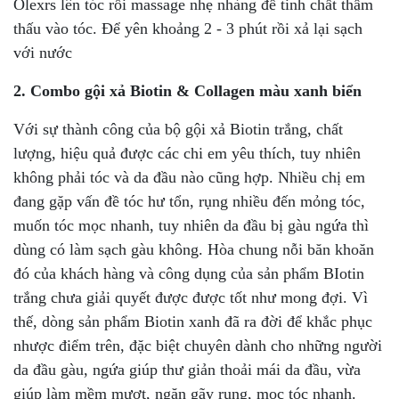
Olexrs lên tóc rồi massage nhẹ nhàng để tinh chất thẩm
thấu vào tóc. Để yên khoảng 2 - 3 phút rồi xả lại sạch
với nước
2. Combo gội xả Biotin & Collagen màu xanh biển
Với sự thành công của bộ gội xả Biotin trắng, chất
lượng, hiệu quả được các chi em yêu thích, tuy nhiên
không phải tóc và da đầu nào cũng hợp. Nhiều chị em
đang gặp vấn đề tóc hư tổn, rụng nhiều đến mỏng tóc,
muốn tóc mọc nhanh, tuy nhiên da đầu bị gàu ngứa thì
dùng có làm sạch gàu không. Hòa chung nỗi băn khoăn
đó của khách hàng và công dụng của sản phẩm BIotin
trắng chưa giải quyết được được tốt như mong đợi. Vì
thế, dòng sản phẩm Biotin xanh đã ra đời để khắc phục
nhược điểm trên, đặc biệt chuyên dành cho những người
da đầu gàu, ngứa giúp thư giản thoải mái da đầu, vừa
giúp làm mềm mượt, ngăn gãy rụng, mọc tóc nhanh.