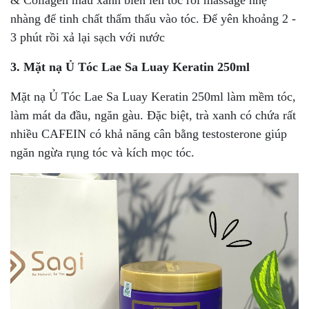
& Collagen màu xanh biển lên tóc rồi massage nhẹ
nhàng để tinh chất thẩm thấu vào tóc. Để yên khoảng 2 -
3 phút rồi xả lại sạch với nước
3. Mặt nạ Ủ Tóc Lae Sa Luay Keratin 250ml
Mặt nạ Ủ Tóc Lae Sa Luay Keratin 250ml làm mềm tóc,
làm mát da đầu, ngăn gàu. Đặc biệt, trà xanh có chứa rất
nhiều CAFEIN có khả năng cân bằng testosterone giúp
ngăn ngừa rụng tóc và kích mọc tóc.