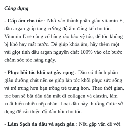
Công dụng
-
Cấp ẩm cho tóc
: Nhờ vào thành phần giàu vitamin E,
dầu argan giúp tăng cường độ ẩm đáng kể cho tóc.
Vitamin E sẽ củng cố hàng rào bảo vệ tóc, để tóc không
bị khô hay mất nước. Để giúp khóa ẩm, hãy thêm một
vài giọt tinh dầu argan nguyên chất 100% vào các bước
chăm sóc tóc hàng ngày.
-
Phục hồi tóc khô xơ gẫy rụng
: Dầu có thành phần
giàu dưỡng chất nên sẽ giúp làn tóc khôi phục sức sống
và trẻ trung hơn bạn trông trẻ trung hơn. Theo thời gian,
tóc bạn sẽ bắt đầu dần mất đi collagen và elastin, làm
xuất hiện nhiều nếp nhăn. Loại dầu này thường được sử
dụng để cải thiện độ đàn hồi cho tóc.
-
Làm Sạch da đầu và sạch gàu
: Nếu gặp vấn đề với