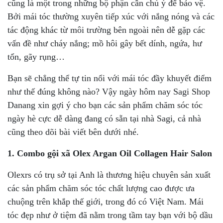
cũng là một trong những bộ phận cần chú ý để bảo vệ.
Bởi mái tóc thường xuyên tiếp xúc với nắng nóng và các
tác động khác từ môi trường bên ngoài nên dễ gặp các
vấn đề như cháy nắng; mồ hôi gây bết dính, ngứa, hư
tổn, gãy rụng…
Bạn sẽ chẳng thể tự tin nổi với mái tóc đầy khuyết điểm
như thế đúng không nào? Vậy ngày hôm nay Sagi Shop
Danang xin gợi ý cho bạn các sản phẩm chăm sóc tóc
ngày hè cực dễ dàng đang có sẵn tại nhà Sagi, cả nhà
cũng theo dõi bài viết bên dưới nhé.
1. Combo gội xã Olex Argan Oil Collagen Hair Salon
Olexrs có trụ sở tại Anh là thương hiệu chuyên sản xuất
các sản phẩm chăm sóc tóc chất lượng cao được ưa
chuộng trên khắp thế giới, trong đó có Việt Nam. Mái
tóc đẹp như ở tiệm đã nằm trong tầm tay bạn với bộ dầu