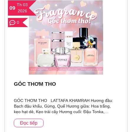
Th 03
09
2026
0
GÓC THƠM THO
GÓC THƠM THO LATTAFA KHAMRAH Hương đầu:
Bạch đậu khấu, Gừng, Quế Hương giữa: Hoa trắng,
kẹo hạt dẻ, Kẹo trái cây Hương cuối: Đậu Tonka,
Benzoin, Cà phê, Hương Va ni (Vanilla) Bản Dupe...
Đọc tiếp