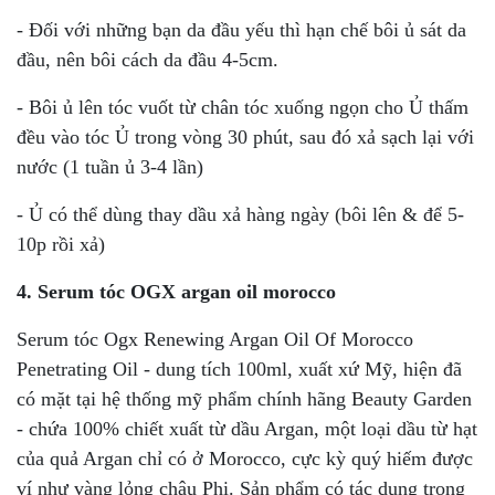
- Đối với những bạn da đầu yếu thì hạn chế bôi ủ sát da
đầu, nên bôi cách da đầu 4-5cm.
- Bôi ủ lên tóc vuốt từ chân tóc xuống ngọn cho Ủ thấm
đều vào tóc Ủ trong vòng 30 phút, sau đó xả sạch lại với
nước (1 tuần ủ 3-4 lần)
- Ủ có thể dùng thay dầu xả hàng ngày (bôi lên & để 5-
10p rồi xả)
4. Serum tóc OGX argan oil morocco
Serum tóc Ogx Renewing Argan Oil Of Morocco
Penetrating Oil - dung tích 100ml, xuất xứ Mỹ, hiện đã
có mặt tại hệ thống mỹ phẩm chính hãng Beauty Garden
- chứa 100% chiết xuất từ dầu Argan, một loại dầu từ hạt
của quả Argan chỉ có ở Morocco, cực kỳ quý hiếm được
ví như vàng lỏng châu Phi. Sản phẩm có tác dụng trong