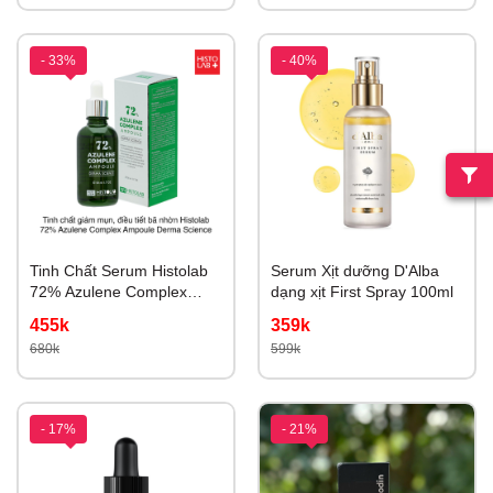
- 33%
- 40%
Tinh Chất Serum Histolab
Serum Xịt dưỡng D'Alba
72% Azulene Complex
dạng xịt First Spray 100ml
Ampoule 50ml
455k
359k
680k
599k
- 17%
- 21%