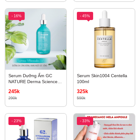
- 16%
- 45%
Serum Dưỡng Ẩm GC
Serum Skin1004 Centella
NATURE Derma Science
100ml
HA B5 100ml
245k
325k
290k
590k
- 23%
- 33%