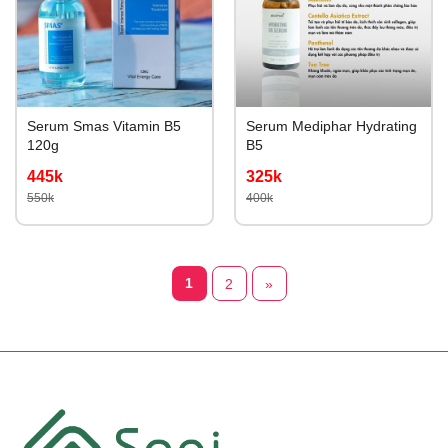
Serum Smas Vitamin B5
Serum Mediphar Hydrating
120g
B5
445k
325k
550k
400k
1
2
»