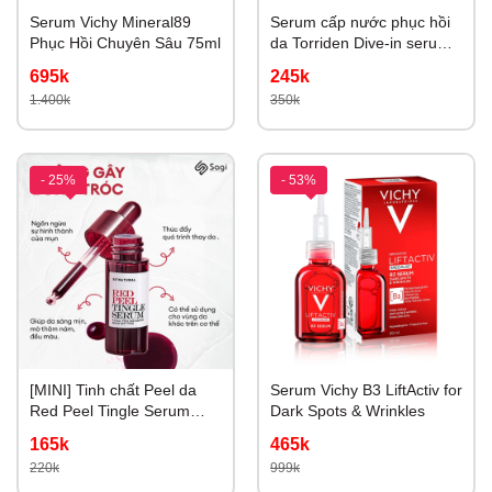
Serum Vichy Mineral89
Serum cấp nước phục hồi
Phục Hồi Chuyên Sâu 75ml
da Torriden Dive-in serum
50ml
695k
245k
1.400k
350k
- 25%
- 53%
[MINI] Tinh chất Peel da
Serum Vichy B3 LiftActiv for
Red Peel Tingle Serum
Dark Spots & Wrinkles
11ml
165k
465k
220k
999k