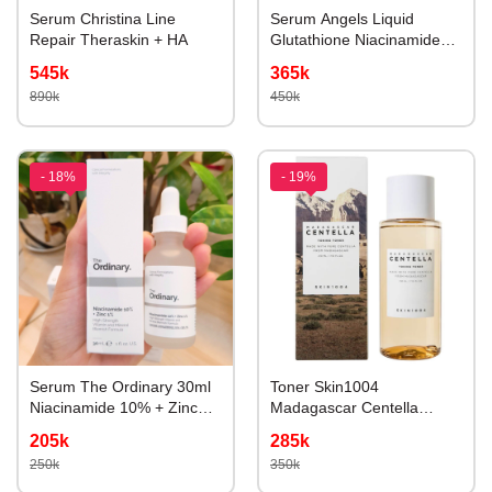
Serum Christina Line
Serum Angels Liquid
Repair Theraskin + HA
Glutathione Niacinamide
30ml
545k
365k
890k
450k
- 18%
- 19%
Serum The Ordinary 30ml
Toner Skin1004
Niacinamide 10% + Zinc
Madagascar Centella
1%
210ml
205k
285k
250k
350k