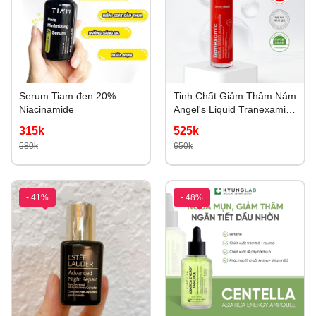
Serum Tiam đen 20%
Tinh Chất Giảm Thâm Nám
Niacinamide
Angel's Liquid Tranexamic
Mela Zero Ampoule 30ml
315k
525k
580k
650k
- 41%
- 48%