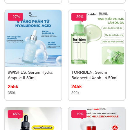
- 27%
- 39%
9WISHES. Serum Hydra
TORRIDEN. Serum
Ampule II 30ml
Balanceful Xanh Lá 50ml
255k
245k
350k
399k
- 46%
- 19%