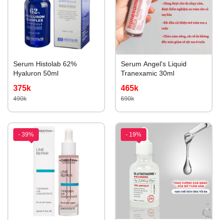
Serum Histolab 62%
Serum Angel's Liquid
Hyaluron 50ml
Tranexamic 30ml
375k
465k
490k
690k
- 39%
- 19%