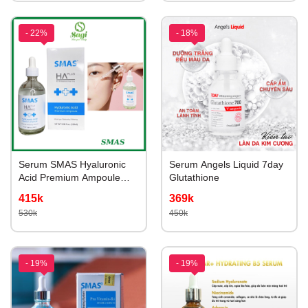
- 22%
- 18%
Serum SMAS Hyaluronic
Serum Angels Liquid 7day
Acid Premium Ampoule
Glutathione
100mL
415k
369k
530k
450k
- 19%
- 19%