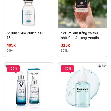
Serum SkinCeuticals B5
Serum làm trắng và thu
15ml
nhỏ lỗ chân lông Anodin
Niacinamide 10 Plus 33ml
495k
315k
599k
399k
- 50%
- 30%