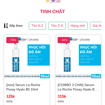
TINH CHẤT
Tên A-Z
Tên Z-A
Hàng mới
Giá thấ
Xếp theo:
- 79%
- 48%
[mini] Serum La Roche
[COMBO 3 CHAI] Serum
Posay Hyalu B5 10ml
La Roche Posay Hyalu B5
10ml x 3
125k
315k
600k
600k