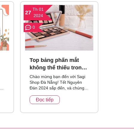
Th 01
Th 01
27
06
2024
2024
0
0
Top bảng phấn mắt
Top 5 
không thể thiếu trong
Ngăm Đ
dịp Tết Nguyên Đán
Chuộng
Chào mừng bạn đến với Sagi
Chào đón 
2024
Shop Đà Nẵng! Tết Nguyên
thích làm 
Đán 2024 sắp đến, và chúng
Nẵng! Tro
tôi muốn chia sẻ "Top bảng
đẹp ngày n
phấn mắt không thể thiếu
cushion ph
Đọc tiếp
Đọc ti
trong dịp...