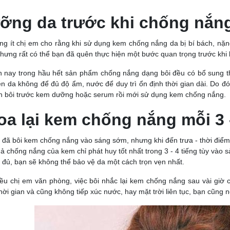
ỡng da trước khi chống nắn
ng ít chị em cho rằng khi sử dụng kem chống nắng da bị bí bách, nặng
hưng rất có thể bạn đã quên thực hiện một bước quan trọng trước kh
n nay trong hầu hết sản phẩm chống nắng dạng bôi đều có bổ sung t
ên da không để đủ độ ẩm, nước để duy trì ổn định thời gian dài. Do 
n bôi trước kem dưỡng hoặc serum rồi mới sử dụng kem chống nắng.
oa lại kem chống nắng mỗi 3 -
 đã bôi kem chống nắng vào sáng sớm, nhưng khi đến trưa - thời điểm 
ả chống nắng của kem chỉ phát huy tốt nhất trong 3 - 4 tiếng tùy vào 
à đủ, bạn sẽ không thể bảo vệ da một cách trọn vẹn nhất.
iều chị em văn phòng, việc bôi nhắc lại kem chống nắng sau vài giờ 
hời gian và cũng không tiếp xúc nước, hay mặt trời liên tục, bạn cũng n