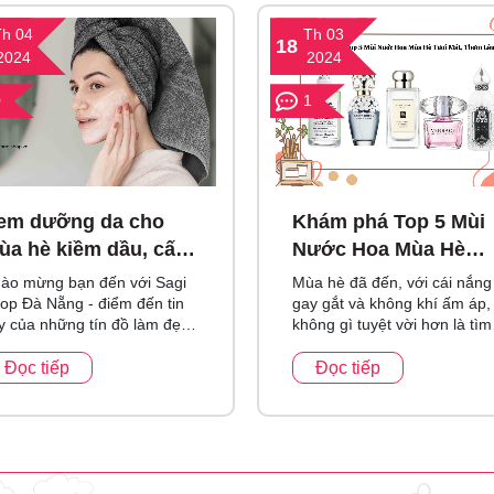
Th 04
Th 03
18
2024
2024
0
1
em dưỡng da cho
Khám phá Top 5 Mùi
ùa hè kiềm dầu, cấp
Nước Hoa Mùa Hè
m
Tươi Mát, Thơm Lâu
ào mừng bạn đến với Sagi
Mùa hè đã đến, với cái nắng
op Đà Nẵng - điểm đến tin
gay gắt và không khí ấm áp,
y của những tín đồ làm đẹp
không gì tuyệt vời hơn là tìm
ong thế giới của chăm sóc
cho mình một chai nước hoa
. Trong tháng hè...
phù hợp để...
Đọc tiếp
Đọc tiếp