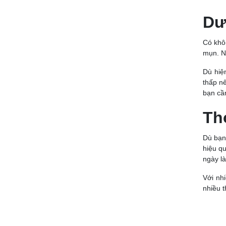
Dư
Có khô
mụn. N
Dù hiệ
thấp n
bạn cầ
Th
Dù bạn
hiệu qu
ngày l
Với nh
nhiều t