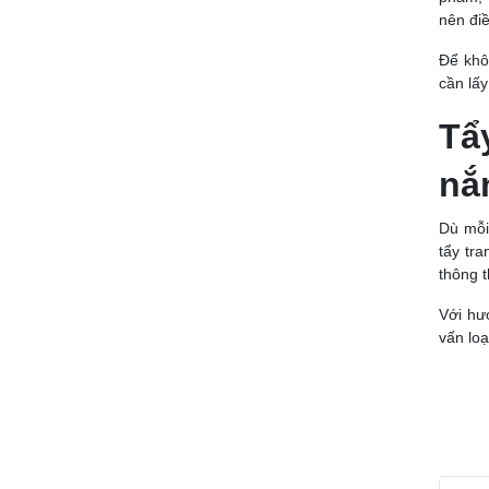
nên đi
Để khô
cần lấ
Tẩ
nắ
Dù mỗi
tẩy tr
thông 
Với hư
vấn loạ