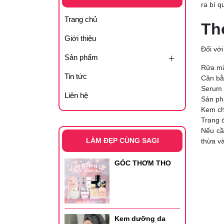
ra bí 
Trang chủ
Th
Giới thiệu
Đối vớ
Sản phẩm
Rửa mặ
Tin tức
Cân bằ
Serum 
Liên hệ
Sản ph
Kem c
Trang 
Nếu cầ
LÀM ĐẸP CÙNG SAGI
thừa v
GÓC THƠM THO
Kem dưỡng da