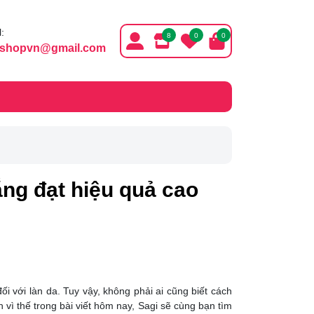
:
8
0
0
ishopvn@gmail.com
g đạt hiệu quả cao
i với làn da. Tuy vậy, không phải ai cũng biết cách
ì thế trong bài viết hôm nay, Sagi sẽ cùng bạn tìm