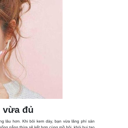
 vừa đủ
g lâu hơn. Khi bôi kem dày, bạn vừa lãng phí sản
ống nắng thừa sẽ kết hợp cùng mồ hôi, khói bụi tạo