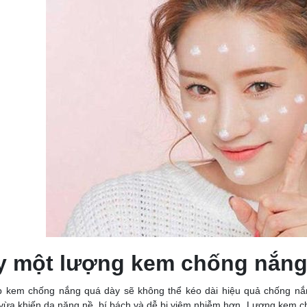
y một lượng kem chống nắng
p kem chống nắng quá dày sẽ không thể kéo dài hiệu quả chống nắn
vừa khiến da nặng nề, bí bách và dễ bị viêm nhiễm hơn. Lượng kem ch