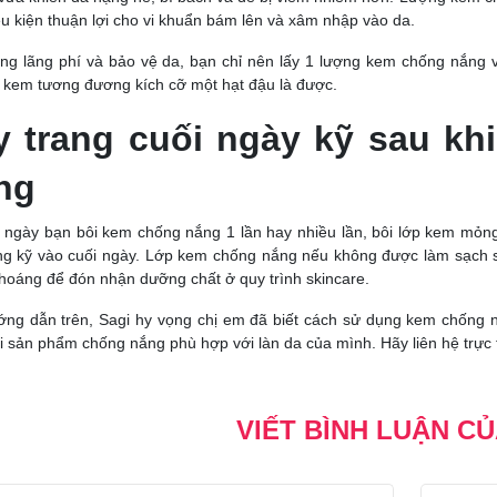
ều kiện thuận lợi cho vi khuẩn bám lên và xâm nhập vào da.
ng lãng phí và bảo vệ da, bạn chỉ nên lấy 1 lượng kem chống nắng 
y kem tương đương kích cỡ một hạt đậu là được.
y trang cuối ngày kỹ sau k
ng
 ngày bạn bôi kem chống nắng 1 lần hay nhiều lần, bôi lớp kem mỏn
ang kỹ vào cuối ngày. Lớp kem chống nắng nếu không được làm sạch sẽ
thoáng để đón nhận dưỡng chất ở quy trình skincare.
ớng dẫn trên, Sagi hy vọng chị em đã biết cách sử dụng kem chống n
i sản phẩm chống nắng phù hợp với làn da của mình. Hãy liên hệ trực t
VIẾT BÌNH LUẬN C