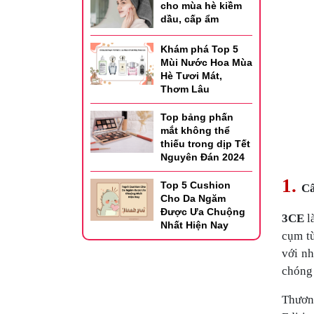
cho mùa hè kiềm
dầu, cấp ẩm
Khám phá Top 5
Mùi Nước Hoa Mùa
Hè Tươi Mát,
Thơm Lâu
Top bảng phấn
mắt không thể
thiếu trong dịp Tết
Nguyên Đán 2024
1.
Top 5 Cushion
Câ
Cho Da Ngăm
Được Ưa Chuộng
3CE
l
Nhất Hiện Nay
cụm từ
với nh
chóng 
Thươn