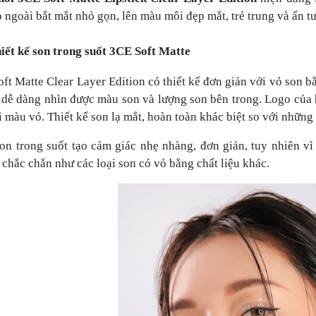
 ngoài bắt mắt nhỏ gọn, lên màu môi đẹp mắt, trẻ trung và ấn t
iết kế son trong suốt 3CE Soft Matte
ft Matte Clear Layer Edition có thiết kế đơn giản với vỏ son b
 dễ dàng nhìn được màu son và lượng son bên trong. Logo của h
i màu vỏ. Thiết kế son lạ mắt, hoàn toàn khác biệt so với nhữn
on trong suốt tạo cảm giác nhẹ nhàng, đơn giản, tuy nhiên v
chắc chắn như các loại son có vỏ bằng chất liệu khác.