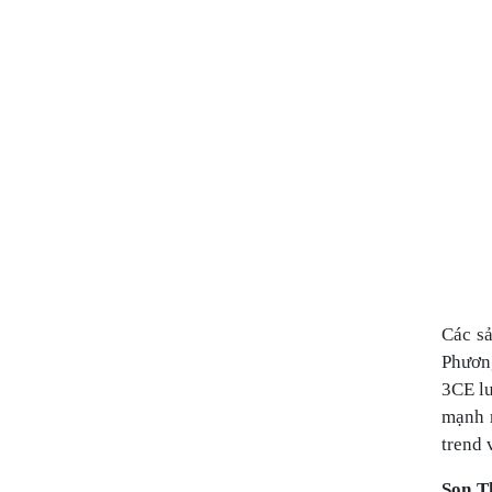
Các s
Phương
3CE lu
mạnh m
trend 
Son T