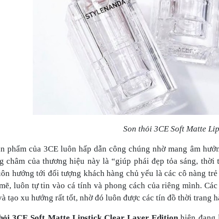
Son thỏi 3CE Soft Matte Lip
ản phẩm của 3CE luôn hấp dẫn công chúng nhờ mang âm hưởng
 châm của thương hiệu này là “giúp phái đẹp tỏa sáng, thời 
ôn hướng tới đối tượng khách hàng chủ yếu là các cô nàng trẻ
ẽ, luôn tự tin vào cá tính và phong cách của riêng mình. Cá
và tạo xu hướng rất tốt, nhờ đó luôn được các tín đồ thời trang
hỏi 3CE Soft Matte Lipstick Clear Layer Edition
hiện đang 