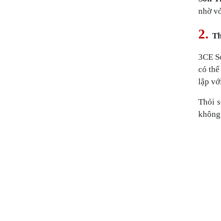
nhờ vỏ
2.
Th
3CE So
có thể
lập vớ
Thỏi s
không 