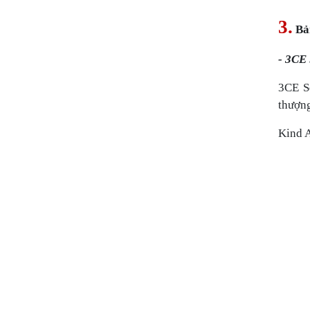
3.
Bản
- 3CE
3CE S
thượng
Kind A