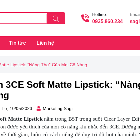
Hotline:
Email
0935.860.234
sag
Tin tức
Liên hệ
atte Lipstick: “Nàng Thơ” Của Mọi Cô Nàng
 3CE Soft Matte Lipstick: “Nà
ng
 Tư, 10/05/2023
Marketing Sagi
oft Matte Lipstick
nằm trong BST trong suốt Clear Layer Edi
on được yêu thích của mọi cô nàng khi nhắc đến 3CE. Dường 
về thời gian, luôn có cách riêng để duy trì độ hot của mình.