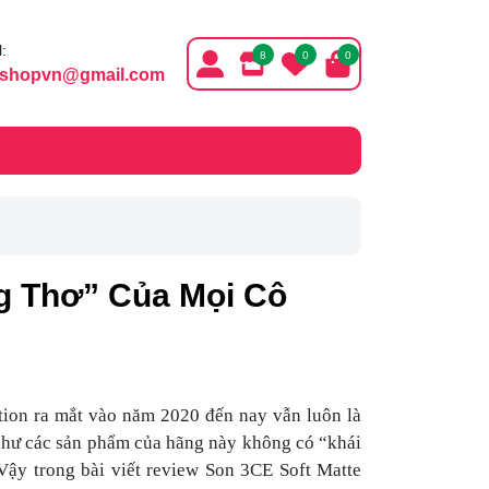
:
8
0
0
ishopvn@gmail.com
ng Thơ” Của Mọi Cô
tion ra mắt vào năm 2020 đến nay vẫn luôn là
như các sản phẩm của hãng này không có “khái
 Vậy trong bài viết review Son 3CE Soft Matte