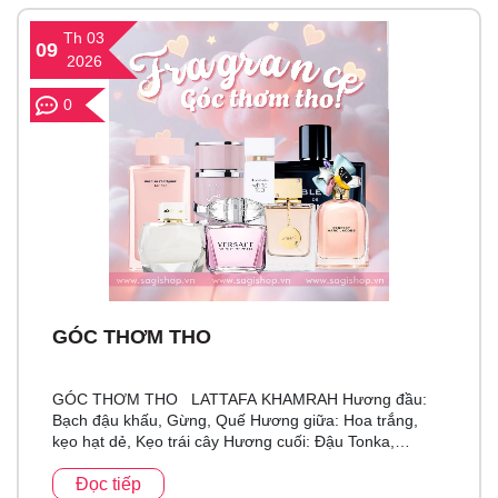
Th 03
09
2026
0
GÓC THƠM THO
GÓC THƠM THO LATTAFA KHAMRAH Hương đầu:
Bạch đậu khấu, Gừng, Quế Hương giữa: Hoa trắng,
kẹo hạt dẻ, Kẹo trái cây Hương cuối: Đậu Tonka,
Benzoin, Cà phê, Hương Va ni (Vanilla) Bản Dupe...
Đọc tiếp