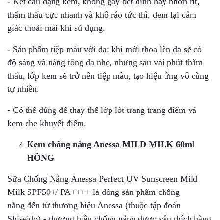
- Kết cấu dạng kem, không gây bết dính hay nhờn rít,
thẩm thấu cực nhanh và khô ráo tức thì, đem lại cảm
giác thoải mái khi sử dụng.
- Sản phẩm tiệp màu với da: khi mới thoa lên da sẽ có
độ sáng và nâng tông da nhẹ, nhưng sau vài phút thẩm
thấu, lớp kem sẽ trở nên tiệp màu, tạo hiệu ứng vô cùng
tự nhiên.
- Có thể dùng để thay thế lớp lót trang trang điểm và
kem che khuyết điểm.
Kem chống nắng Anessa MILD MILK 60ml
HỒNG
Sữa Chống Nắng Anessa Perfect UV Sunscreen Mild
Milk SPF50+/ PA++++ là dòng sản phẩm chống
nắng đến từ thương hiệu Anessa (thuộc tập đoàn
Shiseido) - thương hiệu chống nắng được yêu thích hàng