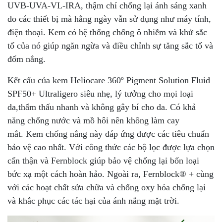
UVB-UVA-VL-IRA, thậm chí chống lại ánh sáng xanh
do các thiết bị mà hằng ngày vẫn sử dụng như máy tính,
điện thoại. Kem có hệ thống chống ô nhiễm và khử sắc
tố của nó giúp ngăn ngừa và điều chỉnh sự tăng sắc tố và
đốm nắng.
Kết cấu của kem Heliocare 360º Pigment Solution Fluid
SPF50+ Ultraligero siêu nhẹ, lý tưởng cho mọi loại
da,thẩm thấu nhanh và không gây bí cho da. Có khả
năng chống nước và mồ hôi nên không làm cay
mắt. Kem chống nắng này đáp ứng được các tiêu chuẩn
bảo vệ cao nhất. Với công thức các bộ lọc được lựa chọn
cẩn thận và Fernblock giúp bảo vệ chống lại bốn loại
bức xạ một cách hoàn hảo. Ngoài ra, Fernblock® + cùng
với các hoạt chất sửa chữa và chống oxy hóa chống lại
và khắc phục các tác hại của ánh nắng mặt trời.