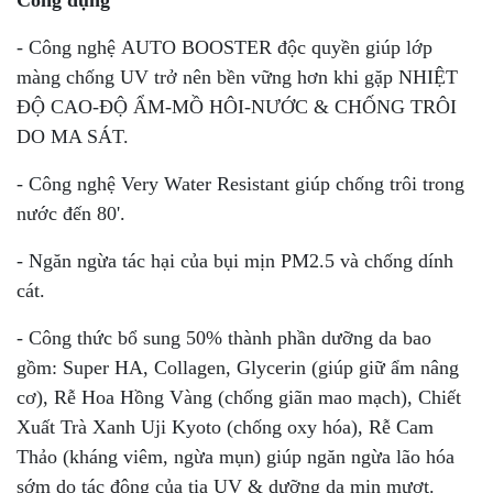
Công dụng
- Công nghệ AUTO BOOSTER độc quyền giúp lớp
màng chống UV trở nên bền vững hơn khi gặp NHIỆT
ĐỘ CAO-ĐỘ ẨM-MỒ HÔI-NƯỚC & CHỐNG TRÔI
DO MA SÁT.
- Công nghệ Very Water Resistant giúp chống trôi trong
nước đến 80'.
- Ngăn ngừa tác hại của bụi mịn PM2.5 và chống dính
cát.
- Công thức bổ sung 50% thành phần dưỡng da bao
gồm: Super HA, Collagen, Glycerin (giúp giữ ẩm nâng
cơ), Rễ Hoa Hồng Vàng (chống giãn mao mạch), Chiết
Xuất Trà Xanh Uji Kyoto (chống oxy hóa), Rễ Cam
Thảo (kháng viêm, ngừa mụn) giúp ngăn ngừa lão hóa
sớm do tác động của tia UV & dưỡng da mịn mượt.