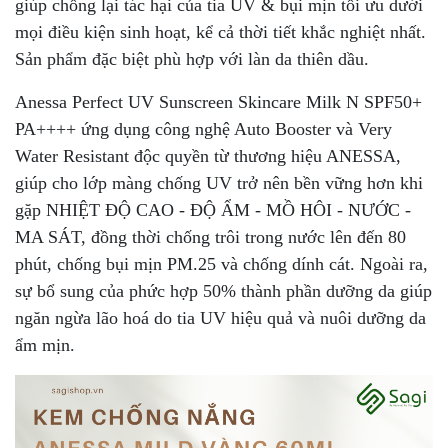
giúp chống lại tác hại của tia UV & bụi mịn tối ưu dưới
mọi điều kiện sinh hoạt, kể cả thời tiết khắc nghiệt nhất.
Sản phẩm đặc biệt phù hợp với làn da thiên dầu.
Anessa Perfect UV Sunscreen Skincare Milk N SPF50+
PA++++ ứng dụng công nghệ Auto Booster và Very
Water Resistant độc quyền từ thương hiệu ANESSA,
giúp cho lớp màng chống UV trở nên bền vững hơn khi
gặp NHIỆT ĐỘ CAO - ĐỘ ẨM - MỒ HÔI - NƯỚC -
MA SÁT, đồng thời chống trôi trong nước lên đến 80
phút, chống bụi mịn PM.25 và chống dính cát. Ngoài ra,
sự bổ sung của phức hợp 50% thành phần dưỡng da giúp
ngăn ngừa lão hoá do tia UV hiệu quả và nuôi dưỡng da
ẩm mịn.