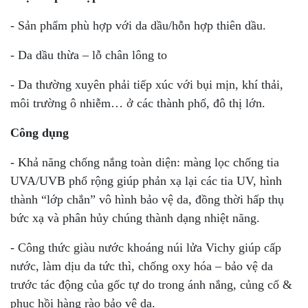
- Sản phẩm phù hợp với da dầu/hỗn hợp thiên dầu.
- Da dầu thừa – lỗ chân lông to
- Da thường xuyên phải tiếp xúc với bụi mịn, khí thải,
môi trường ô nhiễm… ở các thành phố, đô thị lớn.
Công dụng
- Khả năng chống nắng toàn diện: màng lọc chống tia
UVA/UVB phổ rộng giúp phản xạ lại các tia UV, hình
thành “lớp chắn” vô hình bảo vệ da, đồng thời hấp thụ
bức xạ và phân hủy chúng thành dạng nhiệt năng.
- Công thức giàu nước khoáng núi lửa Vichy giúp cấp
nước, làm dịu da tức thì, chống oxy hóa – bảo vệ da
trước tác động của gốc tự do trong ánh nắng, củng cố &
phục hồi hàng rào bảo vệ da.