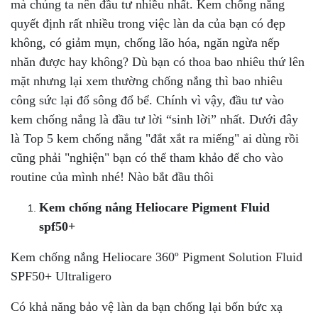
mà chúng ta nên đầu tư nhiều nhất. Kem chống nắng
quyết định rất nhiều trong việc làn da của bạn có đẹp
không, có giảm mụn, chống lão hóa, ngăn ngừa nếp
nhăn được hay không? Dù bạn có thoa bao nhiêu thứ lên
mặt nhưng lại xem thường chống nắng thì bao nhiêu
công sức lại đổ sông đổ bể. Chính vì vậy, đầu tư vào
kem chống nắng là đầu tư lời “sinh lời” nhất. Dưới đây
là Top 5 kem chống nắng "đắt xắt ra miếng" ai dùng rồi
cũng phải "nghiện" bạn có thể tham khảo để cho vào
routine của mình nhé! Nào bắt đầu thôi
Kem chống nắng Heliocare Pigment Fluid
spf50+
Kem chống nắng Heliocare 360º Pigment Solution Fluid
SPF50+ Ultraligero
Có khả năng bảo vệ làn da bạn chống lại bốn bức xạ