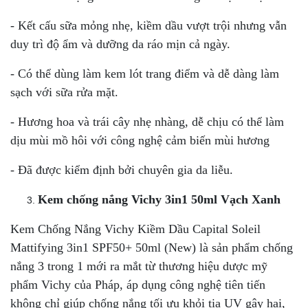
- Kết cấu sữa mỏng nhẹ, kiềm dầu vượt trội nhưng vẫn
duy trì độ ẩm và dưỡng da ráo mịn cả ngày.
- Có thể dùng làm kem lót trang điểm và dễ dàng làm
sạch với sữa rửa mặt.
- Hương hoa và trái cây nhẹ nhàng, dễ chịu có thể làm
dịu mùi mồ hôi với công nghệ cảm biến mùi hương
- Đã được kiểm định bởi chuyên gia da liễu.
Kem chống nắng Vichy 3in1 50ml Vạch Xanh
Kem Chống Nắng Vichy Kiềm Dầu Capital Soleil
Mattifying 3in1 SPF50+ 50ml (New) là sản phẩm chống
nắng 3 trong 1 mới ra mắt từ thương hiệu dược mỹ
phẩm Vichy của Pháp, áp dụng công nghệ tiên tiến
không chỉ giúp chống nắng tối ưu khỏi tia UV gây hại,