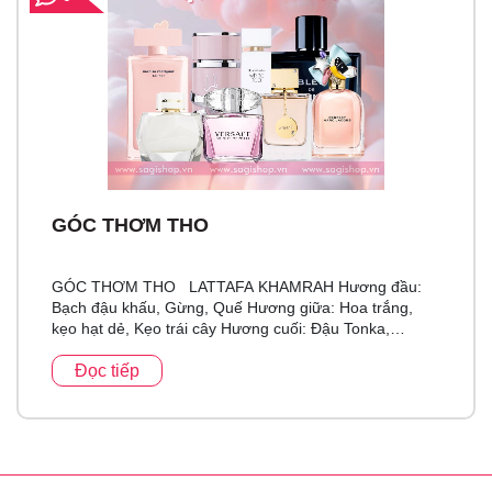
GÓC THƠM THO
GÓC THƠM THO LATTAFA KHAMRAH Hương đầu:
Bạch đậu khấu, Gừng, Quế Hương giữa: Hoa trắng,
kẹo hạt dẻ, Kẹo trái cây Hương cuối: Đậu Tonka,
Benzoin, Cà phê, Hương Va ni (Vanilla) Bản Dupe...
Đọc tiếp