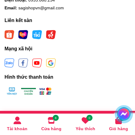
Điện thoại:
0935.860.234
Email:
sagishopvn@gmail.com
Liên kết sàn
Mạng xã hội
Hình thức thanh toán
Bản quyền thuộc về
Sagishopdanang
.
8
0
0
Cung cấp bởi
Sapo
Tài khoản
Cửa hàng
Yêu thích
Giỏ hàng