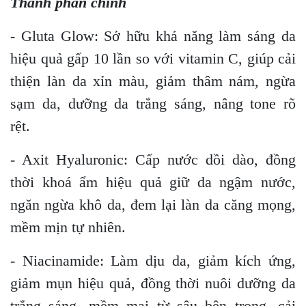
Thành phần chính
- Gluta Glow: Sở hữu khả năng làm sáng da
hiệu quả gấp 10 lần so với vitamin C, giúp cải
thiện làn da xỉn màu, giảm thâm nám, ngừa
sạm da, dưỡng da trắng sáng, nâng tone rõ
rệt.
- Axit Hyaluronic: Cấp nước dồi dào, đồng
thời khoá ẩm hiệu quả giữ da ngậm nước,
ngăn ngừa khô da, đem lại làn da căng mọng,
mềm mịn tự nhiên.
- Niacinamide: Làm dịu da, giảm kích ứng,
giảm mụn hiệu quả, đồng thời nuôi dưỡng da
trắng sáng, mềm mại từ sâu bên trong, cải