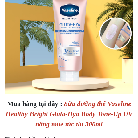
Mua hàng tại đây :
Sữa dưỡng thể Vaseline
Healthy Bright Gluta-Hya Body Tone-Up UV
nâng tone tức thì 300ml