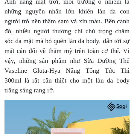
Ánh nắng
mặt trời, môi trường ô nhiễm là
những nguyên nhân lớn khiến làn da con
người trở nên thâm sạm và xỉn màu. Bên cạnh
đó, nhiều người thường chỉ chú trọng chăm
sóc da mặt mà bỏ quên làn da body, dẫn tới sự
mất cân đối về thẩm mỹ trên toàn cơ thể. Vì
vậy, những sản phẩm như ​​Sữa Dưỡng Thể
Vaseline Gluta-Hya Nâng Tông Tức Thì
300ml là rất cần thiết cho một làn da body
trắng sáng rạng rỡ.