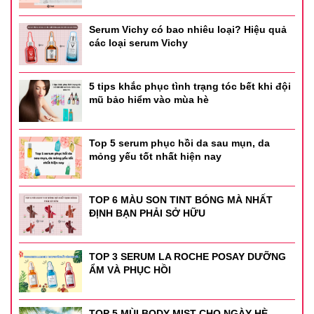
Serum Vichy có bao nhiêu loại? Hiệu quả
các loại serum Vichy
5 tips khắc phục tình trạng tóc bết khi đội
mũ bảo hiểm vào mùa hè
Top 5 serum phục hồi da sau mụn, da
mỏng yếu tốt nhất hiện nay
TOP 6 MÀU SON TINT BÓNG MÀ NHẤT
ĐỊNH BẠN PHẢI SỞ HỮU
TOP 3 SERUM LA ROCHE POSAY DƯỠNG
ẨM VÀ PHỤC HỒI
TOP 5 MÙI BODY MIST CHO NGÀY HÈ