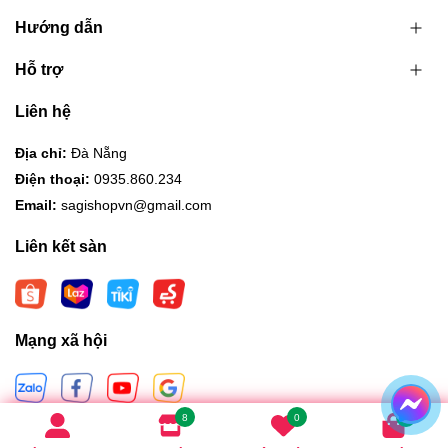
Hướng dẫn
Hỗ trợ
Liên hệ
Địa chỉ:
Đà Nẵng
Điện thoại:
0935.860.234
Email:
sagishopvn@gmail.com
Liên kết sàn
Mạng xã hội
8
0
0
Hình thức thanh toán