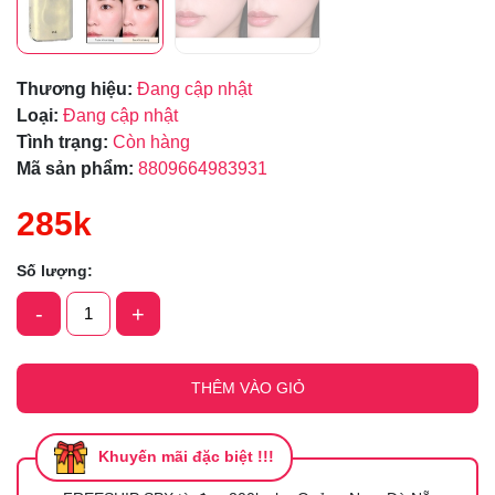
Thương hiệu:
Đang cập nhật
Loại:
Đang cập nhật
Tình trạng:
Còn hàng
Mã sản phẩm:
8809664983931
285k
Số lượng:
-
+
THÊM VÀO GIỎ
Khuyến mãi đặc biệt !!!