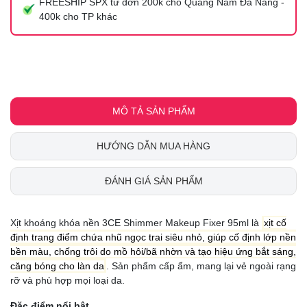
FREESHIP SPX từ đơn 200k cho Quảng Nam Đà Nẵng -
400k cho TP khác
MÔ TẢ SẢN PHẨM
HƯỚNG DẪN MUA HÀNG
ĐÁNH GIÁ SẢN PHẨM
Xịt khoáng khóa nền 3CE Shimmer Makeup Fixe
r 95ml là
xịt cố
định trang điểm chứa nhũ ngọc trai siêu nhỏ, giúp cố định lớp nền
bền màu, chống trôi do mồ hôi/bã nhờn và tạo hiệu ứng bắt sáng,
căng bóng cho làn da
. Sản
phẩm cấp ẩm, mang lại vẻ ngoài rạng
rỡ và phù hợp mọi loại da.
Đặc điểm nổi bật