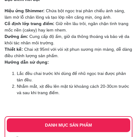
Hiệu ứng Shimmer:
Chứa bột ngọc trai phản chiếu ánh sáng,
làm mờ lỗ chân lông và tạo lớp nền căng mịn, óng ánh.
Cố định lớp trang điểm:
Giữ nền lâu trôi, ngăn chặn tình trạng
mốc nền (cakey) hay lem nhem.
Dưỡng ẩm:
Cung cấp độ ẩm, giữ da thông thoáng và bảo vệ da
khỏi tác nhân môi trường.
Thiết kế:
Chai xịt 95ml với vòi xịt phun sương mịn màng, dễ dàng
điều chỉnh lượng sản phẩm.
Hướng dẫn sử dụng:
Lắc đều chai trước khi dùng để nhũ ngọc trai được phân
tán đều.
Nhắm mắt, xịt đều lên mặt từ khoảng cách 20-30cm trước
và sau khi trang điểm.
DANH MỤC SẢN PHẨM