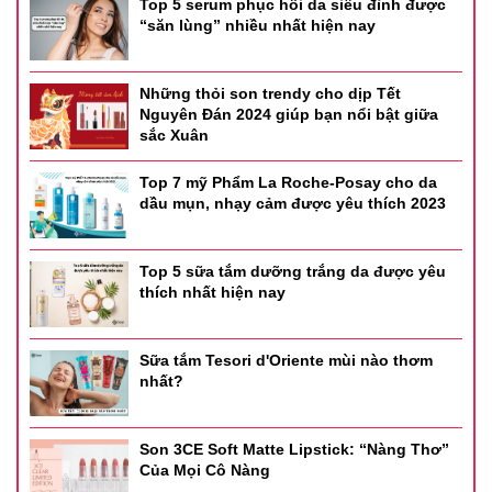
Top 5 serum phục hồi da siêu đỉnh được
“săn lùng” nhiều nhất hiện nay
Những thỏi son trendy cho dịp Tết
Nguyên Đán 2024 giúp bạn nổi bật giữa
sắc Xuân
Top 7 mỹ Phẩm La Roche-Posay cho da
dầu mụn, nhạy cảm được yêu thích 2023
Top 5 sữa tắm dưỡng trắng da được yêu
thích nhất hiện nay
Sữa tắm Tesori d'Oriente mùi nào thơm
nhất?
Son 3CE Soft Matte Lipstick: “Nàng Thơ”
Của Mọi Cô Nàng