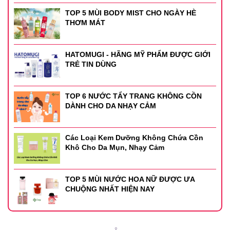
TOP 5 MÙI BODY MIST CHO NGÀY HÈ
THƠM MÁT
HATOMUGI - HÃNG MỸ PHẨM ĐƯỢC GIỚI
TRẺ TIN DÙNG
TOP 6 NƯỚC TẨY TRANG KHÔNG CỒN
DÀNH CHO DA NHẠY CẢM
Các Loại Kem Dưỡng Không Chứa Cồn
Khô Cho Da Mụn, Nhạy Cảm
TOP 5 MÙI NƯỚC HOA NỮ ĐƯỢC ƯA
CHUỘNG NHẤT HIỆN NAY