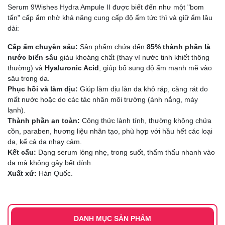
Serum 9Wishes Hydra Ampule II được biết đến như một "bom
tấn" cấp ẩm nhờ khả năng cung cấp độ ẩm tức thì và giữ ẩm lâu
dài:
Cấp ẩm chuyên sâu:
Sản phẩm chứa đến
85% thành phần là
nước biển sâu
giàu khoáng chất (thay vì nước tinh khiết thông
thường) và
Hyaluronic Acid
, giúp bổ sung độ ẩm mạnh mẽ vào
sâu trong da.
Phục hồi và làm dịu:
Giúp làm dịu làn da khô ráp, căng rát do
mất nước hoặc do các tác nhân môi trường (ánh nắng, máy
lạnh).
Thành phần an toàn:
Công thức lành tính, thường không chứa
cồn, paraben, hương liệu nhân tạo, phù hợp với hầu hết các loại
da, kể cả da nhạy cảm.
Kết cấu:
Dạng serum lỏng nhẹ, trong suốt, thẩm thấu nhanh vào
da mà không gây bết dính.
Xuất xứ:
Hàn Quốc.
DANH MỤC SẢN PHẨM