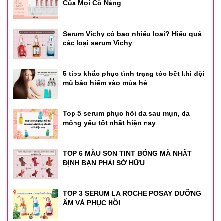
Của Mọi Cô Nàng
Serum Vichy có bao nhiêu loại? Hiệu quả
các loại serum Vichy
5 tips khắc phục tình trạng tóc bết khi đội
mũ bảo hiểm vào mùa hè
Top 5 serum phục hồi da sau mụn, da
mỏng yếu tốt nhất hiện nay
TOP 6 MÀU SON TINT BÓNG MÀ NHẤT
ĐỊNH BẠN PHẢI SỞ HỮU
TOP 3 SERUM LA ROCHE POSAY DƯỠNG
ẨM VÀ PHỤC HỒI