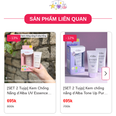
SẢN PHẨM LIÊN QUAN
- 13%
- 12%
[SET 2 Tuýp] Kem Chống
[SET 2 Tuýp] Kem chống
Nắng d'Alba UV Essence
nắng d'Alba Tone Up Purple
Waterfull+ Tone Up Color
Correcting Nâng Tone Tím
695k
695k
Correcting 50ml
Hiệu Chỉnh Sắc Da
800k
790k