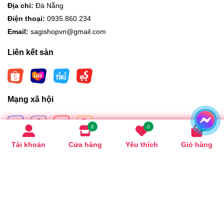
Địa chỉ:
Đà Nẵng
Điện thoại:
0935.860.234
Email:
sagishopvn@gmail.com
Liên kết sàn
Mạng xã hội
8
0
0
Tài khoản
Cửa hàng
Yêu thích
Giỏ hàng
Hình thức thanh toán
Bản quyền thuộc về
Sagishopdanang
.
Cung cấp bởi
Sapo