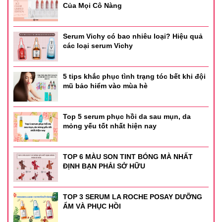
Của Mọi Cô Nàng
Serum Vichy có bao nhiêu loại? Hiệu quả
các loại serum Vichy
5 tips khắc phục tình trạng tóc bết khi đội
mũ bảo hiểm vào mùa hè
Top 5 serum phục hồi da sau mụn, da
mỏng yếu tốt nhất hiện nay
TOP 6 MÀU SON TINT BÓNG MÀ NHẤT
ĐỊNH BẠN PHẢI SỞ HỮU
TOP 3 SERUM LA ROCHE POSAY DƯỠNG
ẨM VÀ PHỤC HỒI