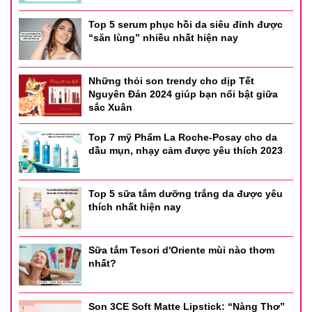
Top 5 serum phục hồi da siêu đỉnh được
“săn lùng” nhiều nhất hiện nay
Những thỏi son trendy cho dịp Tết
Nguyên Đán 2024 giúp bạn nổi bật giữa
sắc Xuân
Top 7 mỹ Phẩm La Roche-Posay cho da
dầu mụn, nhạy cảm được yêu thích 2023
Top 5 sữa tắm dưỡng trắng da được yêu
thích nhất hiện nay
Sữa tắm Tesori d'Oriente mùi nào thơm
nhất?
Son 3CE Soft Matte Lipstick: “Nàng Thơ”