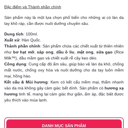
Đặc điểm và Thành phần chính
Sản phẩm này là một lựa chọn phổ biến cho những ai có làn da
tay khô ráp, cần được nuôi dưỡng chuyên sâu.
Dung tích
: 100ml.
Xuất xứ
: Hàn Quốc.
Thành phần chính
: Sản phẩm chứa các chiết xuất từ thiên nhiên
như
bơ hạt mỡ
,
sáp ong
,
dầu ô liu
,
mật ong
,
sữa gạo
(Rice
Milk™), dầu mầm gạo và chiết xuất rễ cây kẹo dẻo.
Công dụng
: Cung cấp độ ẩm sâu, giúp bảo vệ làn da khô, chống
mất nước, chống oxy hóa và nuôi dưỡng cho da tay luôn mềm
mại, hồng hào.
Kết cấu & Mùi hương
: Kem có kết cấu mềm mại, thấm nhanh
vào da mà không gây cảm giác bết dính. Sản phẩm có
hương xạ
hương
tinh tế, mang lại cảm giác thư giãn, ấm áp, đặc biệt được
yêu thích vào mùa lạnh.
DANH MỤC SẢN PHẨM