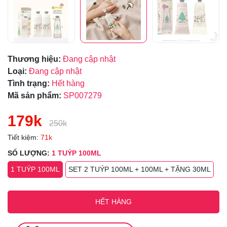
Thương hiệu:
Đang cập nhật
Loại:
Đang cập nhật
Tình trạng:
Hết hàng
Mã sản phẩm:
SP007279
179k
250k
Tiết kiệm:
71k
SỐ LƯỢNG:
1 TUÝP 100ML
1 TUÝP 100ML
SET 2 TUÝP 100ML + 100ML + TẶNG 30ML
HẾT HÀNG