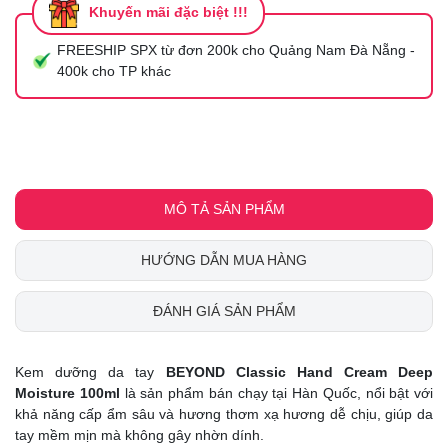
Khuyến mãi đặc biệt !!!
FREESHIP SPX từ đơn 200k cho Quảng Nam Đà Nẵng -
400k cho TP khác
MÔ TẢ SẢN PHẨM
HƯỚNG DẪN MUA HÀNG
ĐÁNH GIÁ SẢN PHẨM
Kem dưỡng da tay
BEYOND Classic Hand Cream Deep
Moisture 100ml
là sản phẩm bán chạy tại Hàn Quốc, nổi bật với
khả năng cấp ẩm sâu và hương thơm xạ hương dễ chịu, giúp da
tay mềm mịn mà không gây nhờn dính.