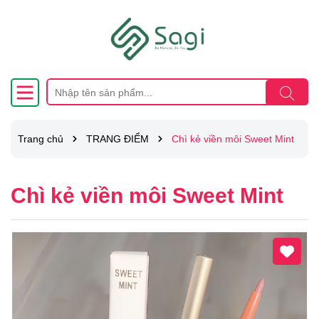
Trang chủ
TRANG ĐIỂM
Chì kẻ viền môi Sweet Mint
Chì kẻ viền môi Sweet Mint