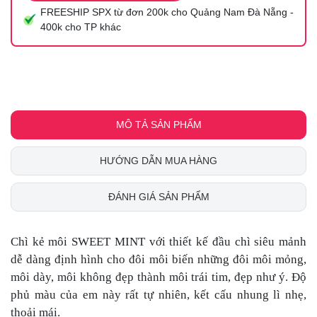
FREESHIP SPX từ đơn 200k cho Quảng Nam Đà Nẵng -
400k cho TP khác
MÔ TẢ SẢN PHẨM
HƯỚNG DẪN MUA HÀNG
ĐÁNH GIÁ SẢN PHẨM
Chì kẻ môi SWEET MINT với thiết kế đầu chì siêu mảnh
dễ dàng định hình cho đôi môi biến những đôi môi mỏng,
môi dày, môi không đẹp thành môi trái tim, đẹp như ý. Độ
phủ màu của em này rất tự nhiên, kết cấu nhung lì nhẹ,
thoải mái.