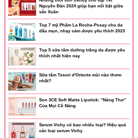
Nguyên Đán 2024 giúp bạn nổi bật giữa
sắc Xuân
Top 7 mỹ Phẩm La Roche-Posay cho da
dầu mụn, nhạy cảm được yêu thích 2023
Top 5 sữa tắm dưỡng trắng da được yêu
thích nhất hiện nay
Sữa tắm Tesori d'Oriente mùi nào thơm
nhất?
- Màu 02 : tone hồng nude
Son 3CE Soft Matte Lipstick: “Nàng Thơ”
Của Mọi Cô Nàng
Serum Vichy có bao nhiêu loại? Hiệu quả
các loại serum Vichy