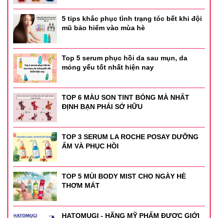
5 tips khắc phục tình trạng tóc bết khi đội
mũ bảo hiểm vào mùa hè
Top 5 serum phục hồi da sau mụn, da
mỏng yếu tốt nhất hiện nay
TOP 6 MÀU SON TINT BÓNG MÀ NHẤT
ĐỊNH BẠN PHẢI SỞ HỮU
TOP 3 SERUM LA ROCHE POSAY DƯỠNG
ẨM VÀ PHỤC HỒI
Thông tin sản phẩm
- Xuất xứ: Trung Quốc
TOP 5 MÙI BODY MIST CHO NGÀY HÈ
THƠM MÁT
- Thương hiệu: SWEET MINT
HATOMUGI - HÃNG MỸ PHẨM ĐƯỢC GIỚI