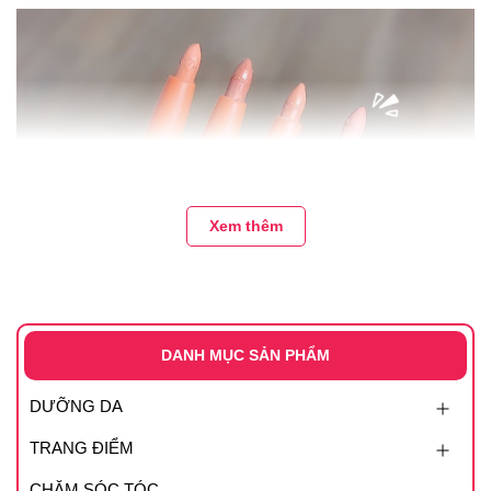
Xem thêm
DANH MỤC SẢN PHẨM
DƯỠNG DA
TRANG ĐIỂM
CHĂM SÓC TÓC