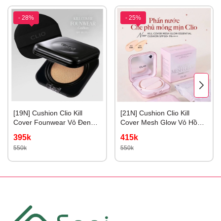
- 28%
- 25%
[19N] Cushion Clio Kill
[21N] Cushion Clio Kill
Cover Founwear Vỏ Đen
Cover Mesh Glow Vỏ Hồng
Cho Da Dầu #19N
# 21N linen
395k
415k
porcelain
550k
550k