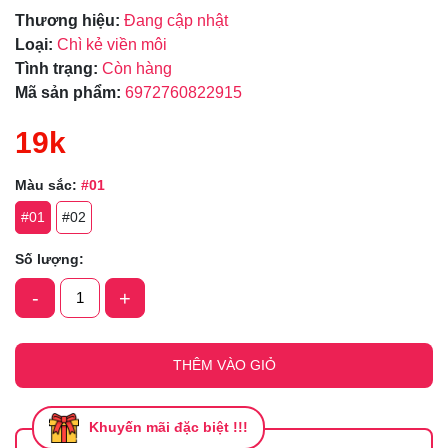
Thương hiệu:
Đang cập nhật
Loại:
Chì kẻ viền môi
Tình trạng:
Còn hàng
Mã sản phẩm:
6972760822915
19k
Màu sắc:
#01
#01
#02
Số lượng:
-
+
THÊM VÀO GIỎ
Khuyến mãi đặc biệt !!!