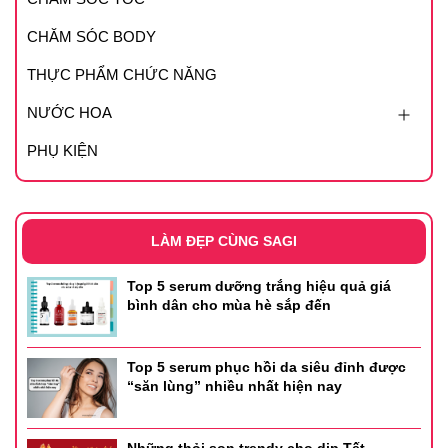
Ưu điểm nổi bật
CHĂM SÓC BODY
- Định hình viền môi sắc nét, tinh tế.
THỰC PHẨM CHỨC NĂNG
- Hỗ trợ son lên màu chuẩn hơn.
NƯỚC HOA
- Bổ sung dưỡng chất làm mềm môi, ngừa khô môi.
PHỤ KIỆN
- Chống oxy hoá, làm đầy rãnh môi, giúp môi căng mọng.
Bảng màu tại nhà Sagi
LÀM ĐẸP CÙNG SAGI
- Màu 01 : tone cam nude
Top 5 serum dưỡng trắng hiệu quả giá
bình dân cho mùa hè sắp đến
Top 5 serum phục hồi da siêu đỉnh được
“săn lùng” nhiều nhất hiện nay
Những thỏi son trendy cho dịp Tết