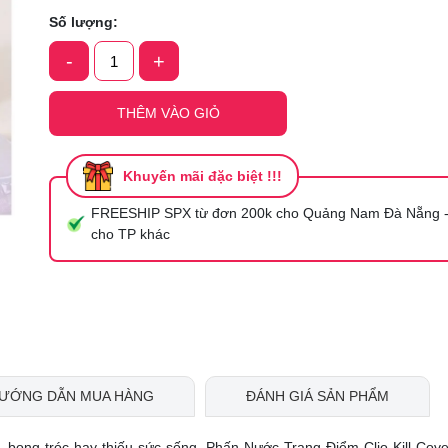
Mã giảm giá:
Số lượng:
-
+
Ngày hết hạn:
Điều kiện:
THÊM VÀO GIỎ
Khuyến mãi đặc biệt !!!
FREESHIP SPX từ đơn 200k cho Quảng Nam Đà Nẵng -
cho TP khác
ƯỚNG DẪN MUA HÀNG
ĐÁNH GIÁ SẢN PHẨM
g, bong tróc hay thiếu sức sống, Phấn Nước Trang Điểm Clio Kill Cov