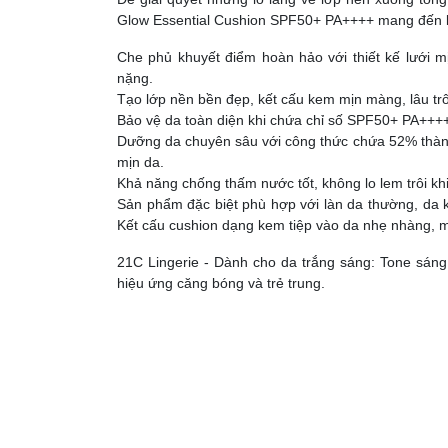
Glow Essential Cushion SPF50+ PA++++ mang đến lo
Che phủ khuyết điểm hoàn hảo với thiết kế lưới 
nặng.
Tạo lớp nền bền đẹp, kết cấu kem mịn màng, lâu trôi
Bảo vệ da toàn diện khi chứa chỉ số SPF50+ PA++++ 
Dưỡng da chuyên sâu với công thức chứa 52% thành 
mịn da.
Khả năng chống thấm nước tốt, không lo lem trôi khi 
Sản phẩm đặc biệt phù hợp với làn da thường, da 
Kết cấu cushion dạng kem tiệp vào da nhẹ nhàng, ma
21C Lingerie - Dành cho da trắng sáng: Tone sáng
hiệu ứng căng bóng và trẻ trung.