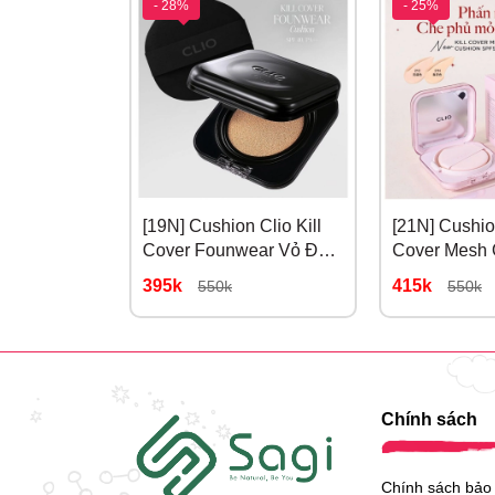
- 28%
- 25%
[19N] Cushion Clio Kill
[21N] Cushion
Cover Founwear Vỏ Đen
Cover Mesh 
Cho Da Dầu #19N
Hồng # 21N 
395k
415k
550k
550k
porcelain
Chính sách
Chính sách bảo