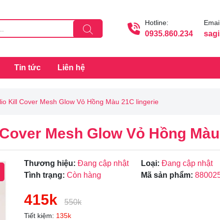
Hotline:
Email
0935.860.234
sag
Tin tức
Liên hệ
lio Kill Cover Mesh Glow Vỏ Hồng Màu 21C lingerie
l Cover Mesh Glow Vỏ Hồng Màu 
Thương hiệu:
Đang cập nhật
Loại:
Đang cập nhật
Tình trạng:
Còn hàng
Mã sản phẩm:
88002
415k
550k
Tiết kiệm:
135k