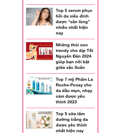
Top 5 serum phục
hồi da siêu đỉnh
được “săn lùng”
nhiều nhất hiện
nay
Những thỏi son
trendy cho dịp Tết
Nguyên Đán 2024
giúp bạn nổi bật
giữa sắc Xuân
Top 7 mỹ Phẩm La
Roche-Posay cho
da dầu mụn, nhạy
cảm được yêu
thích 2023
Top 5 sữa tắm
dưỡng trắng da
được yêu thích
nhất hiện nay