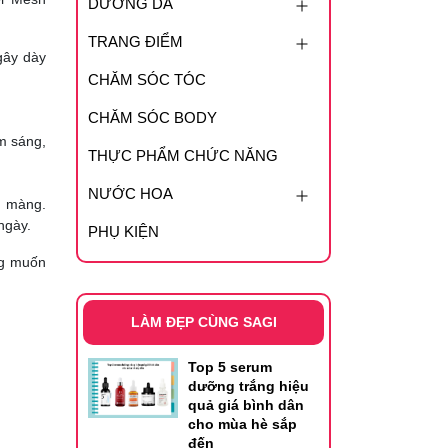
DƯỠNG DA
TRANG ĐIỂM
gây dày
CHĂM SÓC TÓC
CHĂM SÓC BODY
m sáng,
THỰC PHẨM CHỨC NĂNG
NƯỚC HOA
n màng.
ngày.
PHỤ KIỆN
ng muốn
LÀM ĐẸP CÙNG SAGI
Top 5 serum
dưỡng trắng hiệu
quả giá bình dân
cho mùa hè sắp
đến