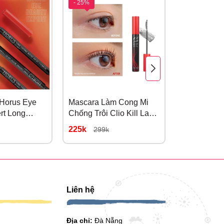
- 25%
- 48%
 Horus Eye
Mascara Làm Cong Mi
Kem Nền Me
rt Long
Chống Trôi Clio Kill Lash
Soft Founda
 Nâu Tự
Superproof Mascara 7g
225k
105k
299k
200k
Liên hệ
Địa chỉ:
Đà Nẵng