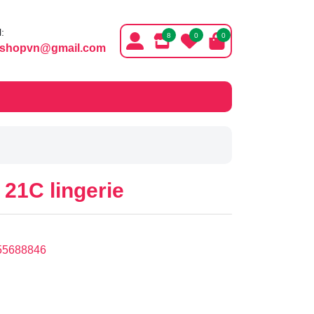
:
8
0
0
ishopvn@gmail.com
21C lingerie
55688846