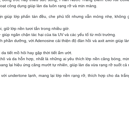
ạt công dụng giúp làn da luôn rạng rỡ và mịn màng.
mịn giúp lớp phấn tán đều, che phủ tốt nhưng vẫn mỏng nhẹ, không 
, giữ lớp nền tươi tắn trong nhiều giờ.
giúp ngăn chặn tác hại của tia UV và các yếu tố từ môi trường.
phần dưỡng, với Adenosine cải thiện độ đàn hồi và axit amin giúp là
da tiết mồ hôi hay gặp thời tiết ẩm ướt.
khô và da hỗn hợp, nhất là những ai yêu thích lớp nền căng bóng, mị
ng lại hiệu ứng căng mướt tự nhiên, giúp làn da vừa rạng rỡ suốt cả 
 với undertone lạnh, mang lại lớp nền rạng rỡ, thích hợp cho da trắ