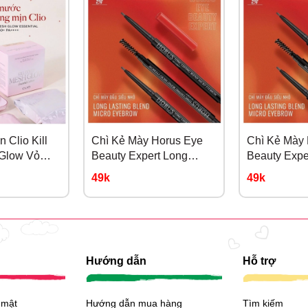
 Clio Kill
Chì Kẻ Mày Horus Eye
Chì Kẻ Mày
Glow Vỏ
Beauty Expert Long
Beauty Expe
linen
Lasting #01 Xám
Lasting #02
49k
49k
Nhiên
Hướng dẫn
Hỗ trợ
 mật
Hướng dẫn mua hàng
Tìm kiếm