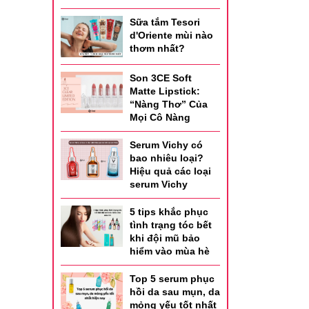
Sữa tắm Tesori
d'Oriente mùi nào
thơm nhất?
Son 3CE Soft
Matte Lipstick:
“Nàng Thơ” Của
Mọi Cô Nàng
Serum Vichy có
bao nhiêu loại?
Hiệu quả các loại
serum Vichy
5 tips khắc phục
tình trạng tóc bết
khi đội mũ bảo
hiểm vào mùa hè
Top 5 serum phục
hồi da sau mụn, da
mỏng yếu tốt nhất