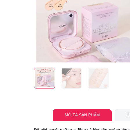
MÔ TẢ SẢN PHẨM
H
Để giải quyết những lo lắng về lớp nền xuống tôn