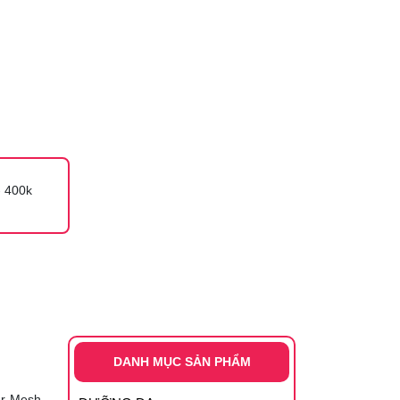
 400k
DANH MỤC SẢN PHẨM
er Mesh