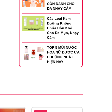
CỒN DÀNH CHO
DA NHẠY CẢM
Các Loại Kem
Dưỡng Không
Chứa Cồn Khô
Cho Da Mụn, Nhạy
Cảm
TOP 5 MÙI NƯỚC
HOA NỮ ĐƯỢC ƯA
CHUỘNG NHẤT
HIỆN NAY