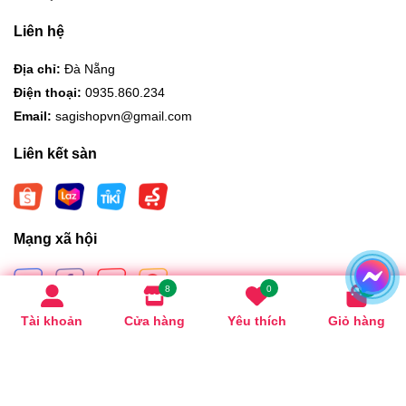
Liên hệ
Địa chỉ:
Đà Nẵng
Điện thoại:
0935.860.234
Email:
sagishopvn@gmail.com
Liên kết sàn
Mạng xã hội
8
0
0
Tài khoản
Cửa hàng
Yêu thích
Giỏ hàng
Hình thức thanh toán