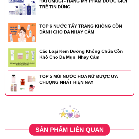
HATOMUGI - HÃNG MỸ PHẨM ĐƯỢC GIỚI
TRẺ TIN DÙNG
TOP 6 NƯỚC TẨY TRANG KHÔNG CỒN
DÀNH CHO DA NHẠY CẢM
Các Loại Kem Dưỡng Không Chứa Cồn
Khô Cho Da Mụn, Nhạy Cảm
TOP 5 MÙI NƯỚC HOA NỮ ĐƯỢC ƯA
CHUỘNG NHẤT HIỆN NAY
SẢN PHẨM LIÊN QUAN