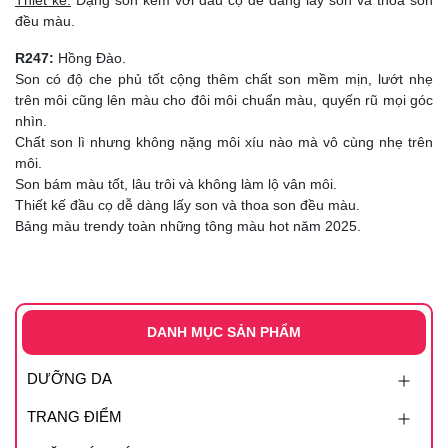
đều màu.
R247:
Hồng Đào.
Son có độ che phủ tốt cộng thêm chất son mềm mịn, lướt nhẹ
trên môi cũng lên màu cho đôi môi chuẩn màu, quyến rũ mọi góc
nhìn.
Chất son lì nhưng không nặng môi xíu nào mà vô cùng nhẹ trên
môi.
Son bám màu tốt, lâu trôi và không làm lộ vân môi.
Thiết kế đầu cọ dễ dàng lấy son và thoa son đều màu.
Bảng màu trendy toàn những tông màu hot năm 2025.
DANH MỤC SẢN PHẨM
DƯỠNG DA
TRANG ĐIỂM