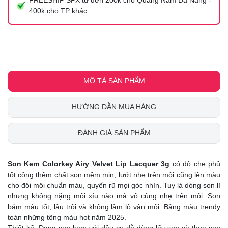
400k cho TP khác
MÔ TẢ SẢN PHẨM
HƯỚNG DẪN MUA HÀNG
ĐÁNH GIÁ SẢN PHẨM
Son Kem Colorkey Airy Velvet Lip Lacquer 3g
có độ che phủ
tốt cộng thêm chất son mềm mịn, lướt nhẹ trên môi cũng lên màu
cho đôi môi chuẩn màu, quyến rũ mọi góc nhìn. Tuy là dòng son lì
nhưng không nặng môi xíu nào mà vô cùng nhẹ trên môi. Son
bám màu tốt, lâu trôi và không làm lộ vân môi. Bảng màu trendy
toàn những tông màu hot năm 2025.
Thiết kế:
Dạng son kem với đầu cọ dễ dàng lấy son và thoa son