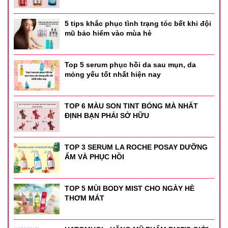
5 tips khắc phục tình trạng tóc bết khi đội
mũ bảo hiểm vào mùa hè
Top 5 serum phục hồi da sau mụn, da
mỏng yếu tốt nhất hiện nay
TOP 6 MÀU SON TINT BÓNG MÀ NHẤT
ĐỊNH BẠN PHẢI SỞ HỮU
TOP 3 SERUM LA ROCHE POSAY DƯỠNG
ẨM VÀ PHỤC HỒI
TOP 5 MÙI BODY MIST CHO NGÀY HÈ
THƠM MÁT