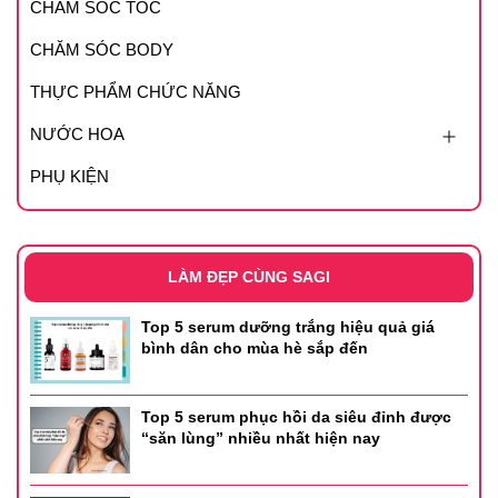
CHĂM SÓC TÓC
CHĂM SÓC BODY
THỰC PHẨM CHỨC NĂNG
NƯỚC HOA
PHỤ KIỆN
LÀM ĐẸP CÙNG SAGI
Top 5 serum dưỡng trắng hiệu quả giá
bình dân cho mùa hè sắp đến
Top 5 serum phục hồi da siêu đỉnh được
“săn lùng” nhiều nhất hiện nay