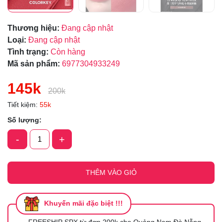
Thương hiệu:
Đang cập nhật
Loại:
Đang cập nhật
Tình trạng:
Còn hàng
Mã sản phẩm:
6977304933249
145k
200k
Tiết kiệm:
55k
Số lượng:
-
+
THÊM VÀO GIỎ
Khuyến mãi đặc biệt !!!
FREESHIP SPX từ đơn 200k cho Quảng Nam Đà Nẵng -