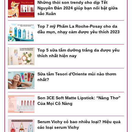
Những thỏi son trendy cho dịp Tết
Nguyên Đán 2024 giúp bạn nổi bật giữa
sắc Xuân
Top 7 mỹ Phẩm La Roche-Posay cho da
dầu mụn, nhạy cảm được yêu thích 2023
Top 5 sữa tắm dưỡng trắng da được yêu
thích nhất hiện nay
Sữa tắm Tesori d'Oriente mùi nào thơm
nhất?
Son 3CE Soft Matte Lipstick: “Nàng Thơ”
Của Mọi Cô Nàng
Serum Vichy có bao nhiêu loại? Hiệu quả
các loại serum Vichy