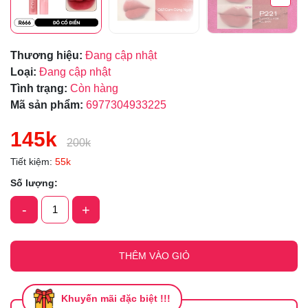
Thương hiệu:
Đang cập nhật
Loại:
Đang cập nhật
Tình trạng:
Còn hàng
Mã sản phẩm:
6977304933225
145k
200k
Tiết kiệm:
55k
Số lượng:
-
+
THÊM VÀO GIỎ
Khuyến mãi đặc biệt !!!