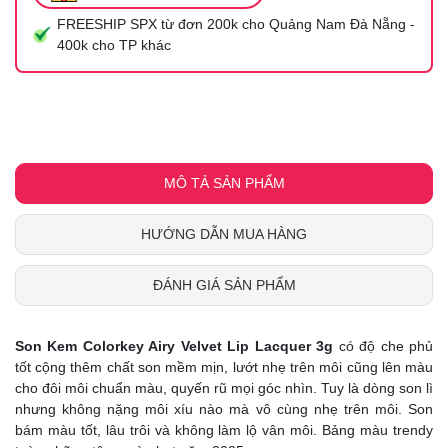
FREESHIP SPX từ đơn 200k cho Quảng Nam Đà Nẵng -
400k cho TP khác
MÔ TẢ SẢN PHẨM
HƯỚNG DẪN MUA HÀNG
ĐÁNH GIÁ SẢN PHẨM
Son Kem Colorkey Airy Velvet Lip Lacquer 3g
có độ che phủ
tốt cộng thêm chất son mềm mịn, lướt nhẹ trên môi cũng lên màu
cho đôi môi chuẩn màu, quyến rũ mọi góc nhìn. Tuy là dòng son lì
nhưng không nặng môi xíu nào mà vô cùng nhẹ trên môi. Son
bám màu tốt, lâu trôi và không làm lộ vân môi. Bảng màu trendy