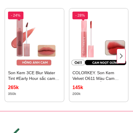
- 24%
- 28%
Son Kem 3CE Blur Water
COLORKEY. Son Kem
Tint #Early Hour sắc cam
Velvet O611 Màu Cam
ngọt ngào và tươi tắn
Gừng Ngọt (MẪU MỚI)
265k
145k
350k
200k