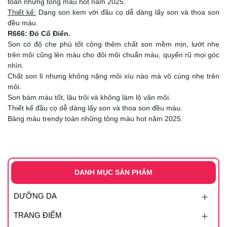
toàn những tông màu hot năm 2025.
Thiết kế:
Dạng son kem với đầu cọ dễ dàng lấy son và thoa son
đều màu.
R666: Đỏ Cổ Điển.
Son có độ che phủ tốt cộng thêm chất son mềm mịn, lướt nhẹ
trên môi cũng lên màu cho đôi môi chuẩn màu, quyến rũ mọi góc
nhìn.
Chất son lì nhưng không nặng môi xíu nào mà vô cùng nhẹ trên
môi.
Son bám màu tốt, lâu trôi và không làm lộ vân môi.
Thiết kế đầu cọ dễ dàng lấy son và thoa son đều màu.
Bảng màu trendy toàn những tông màu hot năm 2025.
DANH MỤC SẢN PHẨM
DƯỠNG DA
TRANG ĐIỂM