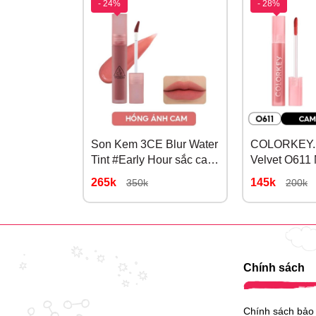
- 24%
- 28%
Son Kem 3CE Blur Water
COLORKEY.
Tint #Early Hour sắc cam
Velvet O611
ngọt ngào và tươi tắn
Gừng Ngọt 
265k
145k
350k
200k
Chính sách
Chính sách bảo