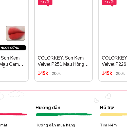
- 28%
- 28%
 Son Kem
COLORKEY. Son Kem
COLORKEY.
 Màu Cam
Velvet P251 Màu Hồng
Velvet P22
(MẪU MỚI)
Mơ Ngọt
Trà
145k
145k
200k
200k
Hướng dẫn
Hỗ trợ
 mật
Hướng dẫn mua hàng
Tìm kiếm