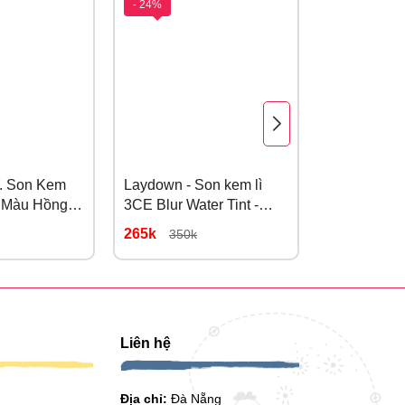
- 24%
- 27%
 Son Kem
Laydown - Son kem lì
COLORKEY
6 Màu Hồng
3CE Blur Water Tint -
water tint P
Hồng đào trầm pha nâu
O308 Đỏ C
265k
145k
350k
199k
Liên hệ
Địa chỉ:
Đà Nẵng