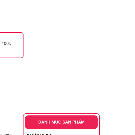
 400k
DANH MỤC SẢN PHẨM
ịn mượt,