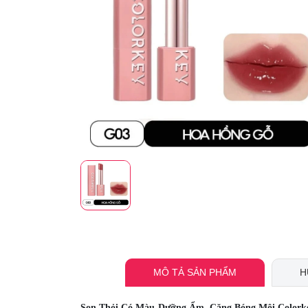
MÔ TẢ SẢN PHẨM
H
Son Thỏi Có Màu Dưỡng Ẩm, Căng Bóng Môi Colorkey