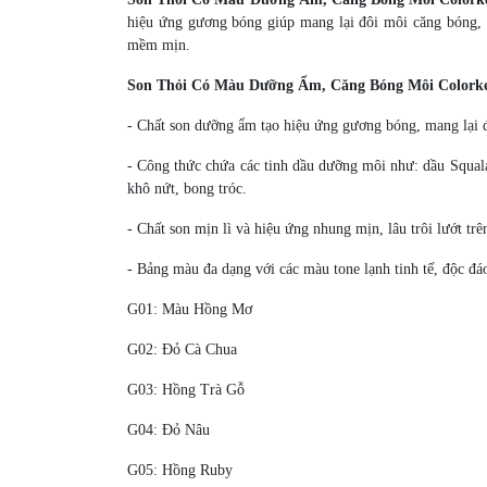
hiệu ứng gương bóng giúp mang lại đôi môi căng bóng,
mềm mịn.
Son Thỏi Có Màu Dưỡng Ẩm, Căng Bóng Môi Colorke
- Chất son dưỡng ẩm tạo hiệu ứng gương bóng, mang lại 
- Công thức chứa các tinh dầu dưỡng môi như: dầu Squal
khô nứt, bong tróc.
- Chất son mịn lì và hiệu ứng nhung mịn, lâu trôi lướt t
- Bảng màu đa dạng với các màu tone lạnh tinh tế, độc đáo
G01: Màu Hồng Mơ
G02: Đỏ Cà Chua
G03: Hồng Trà Gỗ
G04: Đỏ Nâu
G05: Hồng Ruby