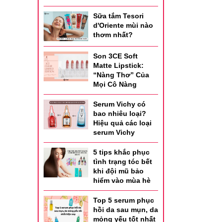
Sữa tắm Tesori
d'Oriente mùi nào
thơm nhất?
Son 3CE Soft
Matte Lipstick:
“Nàng Thơ” Của
Mọi Cô Nàng
Serum Vichy có
bao nhiêu loại?
Hiệu quả các loại
serum Vichy
5 tips khắc phục
tình trạng tóc bết
khi đội mũ bảo
hiểm vào mùa hè
Top 5 serum phục
hồi da sau mụn, da
mỏng yếu tốt nhất