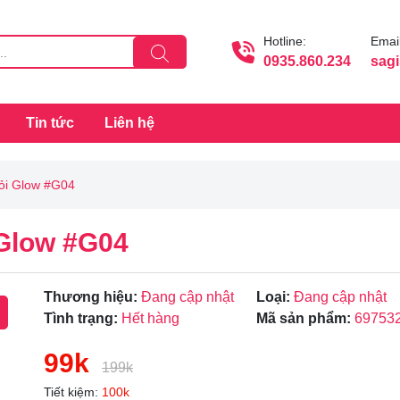
Hotline:
Email
0935.860.234
sag
Tin tức
Liên hệ
ỏi Glow #G04
Glow #G04
Thương hiệu:
Đang cập nhật
Loại:
Đang cập nhật
Tình trạng:
Hết hàng
Mã sản phẩm:
69753
99k
199k
Tiết kiệm:
100k