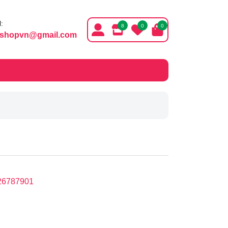
:
8
0
0
ishopvn@gmail.com
26787901