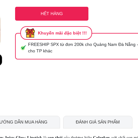
Mã giảm giá:
HẾT HÀNG
Ngày hết hạn:
Điều kiện:
Khuyến mãi đặc biệt !!!
FREESHIP SPX từ đơn 200k cho Quảng Nam Đà Nẵng -
cho TP khác
ƯỚNG DẪN MUA HÀNG
ĐÁNH GIÁ SẢN PHẨM
 Juicy Glow Lipstick
là
son thỏi
của thương hiệu
Colorkey
với chất son m