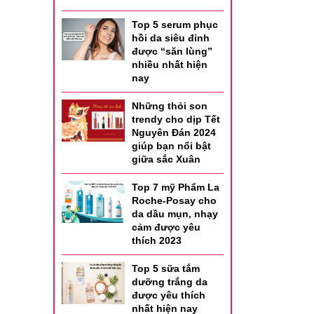
Top 5 serum phục
hồi da siêu đỉnh
được “săn lùng”
nhiều nhất hiện
nay
Những thỏi son
trendy cho dịp Tết
Nguyên Đán 2024
giúp bạn nổi bật
giữa sắc Xuân
Top 7 mỹ Phẩm La
Roche-Posay cho
da dầu mụn, nhạy
cảm được yêu
thích 2023
Top 5 sữa tắm
dưỡng trắng da
được yêu thích
nhất hiện nay