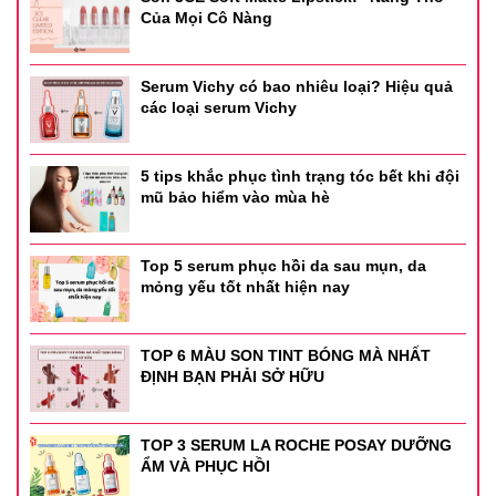
Của Mọi Cô Nàng
Serum Vichy có bao nhiêu loại? Hiệu quả
các loại serum Vichy
5 tips khắc phục tình trạng tóc bết khi đội
mũ bảo hiểm vào mùa hè
Top 5 serum phục hồi da sau mụn, da
mỏng yếu tốt nhất hiện nay
TOP 6 MÀU SON TINT BÓNG MÀ NHẤT
ĐỊNH BẠN PHẢI SỞ HỮU
TOP 3 SERUM LA ROCHE POSAY DƯỠNG
ẨM VÀ PHỤC HỒI