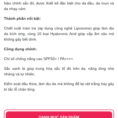
hiệu chỉnh sắc đỏ, được thiết kế đặc biệt cho da dầu, da mụn và
da nhạy cảm.
Thành phần nổi bật:
Chiết xuất tràm trà (áp dụng công nghệ Liposome) giúp làm dịu
da kích ứng, cùng 10 loại Hyaluronic Acid giúp cấp ẩm sâu mà
không gây bết dính.
Công dụng chính:
Chỉ số chống nắng cao SPF50+ / PA++++.
Sắc xanh lá giúp trung hòa sắc tố đỏ trên da, nâng tông nhẹ
nhàng và tự nhiên.
Kiểm soát dầu thừa, làm dịu da mà không để lại vệt trắng hay gây
bí tắc lỗ chân lông.
DANH MỤC SẢN PHẨM