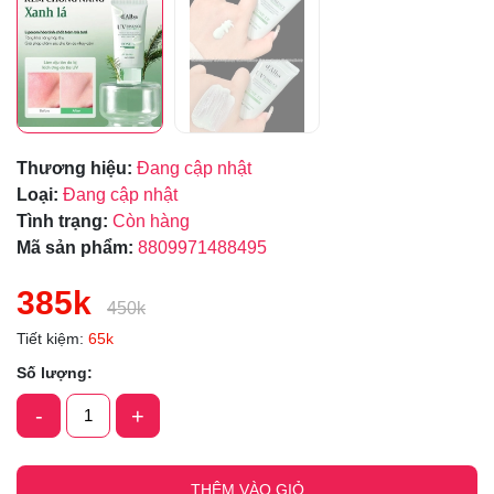
Thương hiệu:
Đang cập nhật
Loại:
Đang cập nhật
Tình trạng:
Còn hàng
Mã sản phẩm:
8809971488495
385k
450k
Tiết kiệm:
65k
Số lượng:
-
+
THÊM VÀO GIỎ