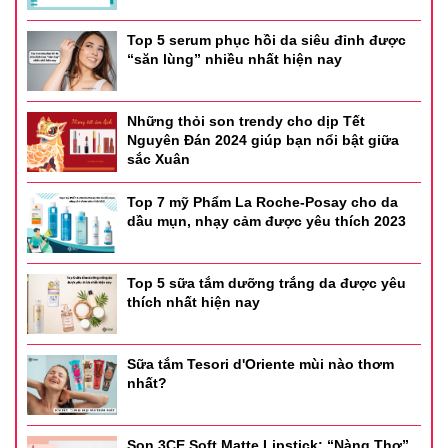
Top 5 serum phục hồi da siêu đỉnh được
“săn lùng” nhiều nhất hiện nay
Những thỏi son trendy cho dịp Tết
Nguyên Đán 2024 giúp bạn nổi bật giữa
sắc Xuân
Top 7 mỹ Phẩm La Roche-Posay cho da
dầu mụn, nhạy cảm được yêu thích 2023
Top 5 sữa tắm dưỡng trắng da được yêu
thích nhất hiện nay
Sữa tắm Tesori d'Oriente mùi nào thơm
nhất?
Son 3CE Soft Matte Lipstick: “Nàng Thơ”