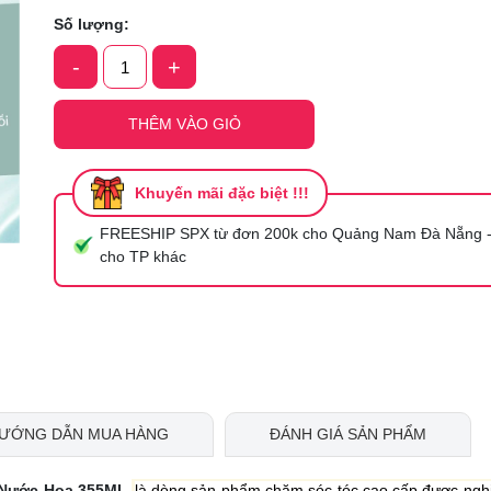
Số lượng:
Ngày hết hạn:
-
+
Điều kiện:
THÊM VÀO GIỎ
Khuyến mãi đặc biệt !!!
FREESHIP SPX từ đơn 200k cho Quảng Nam Đà Nẵng -
cho TP khác
ƯỚNG DẪN MUA HÀNG
ĐÁNH GIÁ SẢN PHẨM
 Nước Hoa 355ML
là dòng sản phẩm chăm sóc tóc cao cấp được ngh