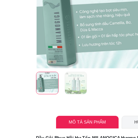
MÔ TẢ SẢN PHẨM
H
Dầu Gội Phục Hồi Hư Tổn MILANOGICA Hương