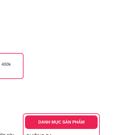
 400k
DANH MỤC SẢN PHẨM
iên cứu