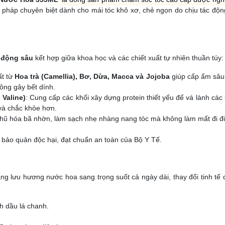
ải pháp chuyên biệt dành cho mái tóc khô xơ, chẻ ngọn do chịu tác độ
 động sâu
kết hợp giữa khoa học và các chiết xuất tự nhiên thuần túy:
ất từ
Hoa trà (Camellia), Bơ, Dừa, Macca và Jojoba
giúp cấp ẩm sâu,
ông gây bết dính.
 Valine)
: Cung cấp các khối xây dựng protein thiết yếu để vá lành các
 và chắc khỏe hơn.
i nhũ hóa bã nhờn, làm sạch nhẹ nhàng nang tóc mà không làm mất đi đ
 bảo quản độc hại, đạt chuẩn an toàn của Bộ Y Tế.
ng lưu hương nước hoa sang trọng suốt cả ngày dài, thay đổi tinh tế 
h dầu lá chanh.