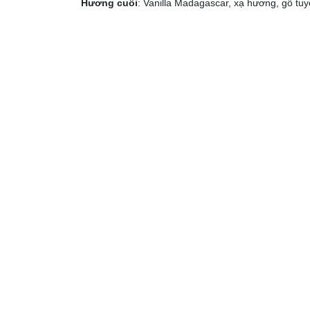
Hương cuối
: Vanilla Madagascar, xạ hương, gỗ tuy