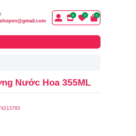
:
8
0
0
ishopvn@gmail.com
ương Nước Hoa 355ML
74213793