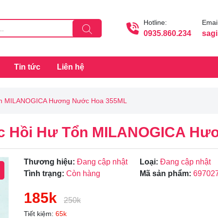
Hotline:
Email
0935.860.234
sag
Tin tức
Liên hệ
 Tổn MILANOGICA Hương Nước Hoa 355ML
hục Hồi Hư Tổn MILANOGICA H
Thương hiệu:
Đang cập nhật
Loại:
Đang cập nhật
Tình trạng:
Còn hàng
Mã sản phẩm:
69702
185k
250k
Tiết kiệm:
65k
Mã giảm giá: