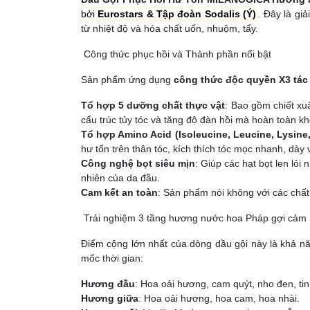
bởi
Eurostars & Tập đoàn Sodalis (Ý)
. Đây là gi
từ nhiệt độ và hóa chất uốn, nhuộm, tẩy.
Công thức phục hồi và Thành phần nổi bật
Sản phẩm ứng dụng
công thức độc quyền X3 tác
Tổ hợp 5 dưỡng chất thực vật
: Bao gồm chiết xu
cấu trúc tủy tóc và tăng độ đàn hồi mà hoàn toàn kh
Tổ hợp Amino Acid (Isoleucine, Leucine, Lysine,
hư tổn trên thân tóc, kích thích tóc mọc nhanh, dày
Công nghệ bọt siêu mịn
: Giúp các hạt bọt len lỏ
nhiên của da đầu.
Cam kết an toàn
: Sản phẩm nói không với các chất
Trải nghiệm 3 tầng hương nước hoa Pháp gợi cảm
Điểm cộng lớn nhất của dòng dầu gội này là khả nă
mốc thời gian:
Hương đầu
: Hoa oải hương, cam quýt, nho đen, tin
Hương giữa
: Hoa oải hương, hoa cam, hoa nhài.