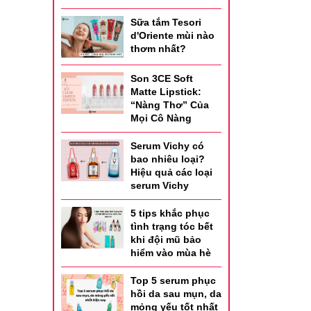
Sữa tắm Tesori
d'Oriente mùi nào
thơm nhất?
Son 3CE Soft
Matte Lipstick:
“Nàng Thơ” Của
Mọi Cô Nàng
Serum Vichy có
bao nhiêu loại?
Hiệu quả các loại
serum Vichy
5 tips khắc phục
tình trạng tóc bết
khi đội mũ bảo
hiểm vào mùa hè
Top 5 serum phục
hồi da sau mụn, da
mỏng yếu tốt nhất