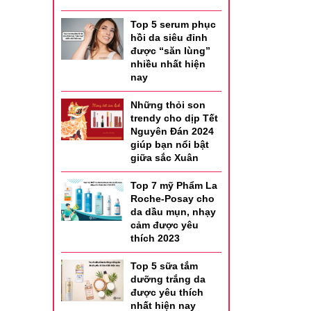
Top 5 serum phục
hồi da siêu đỉnh
được “săn lùng”
nhiều nhất hiện
nay
Những thỏi son
trendy cho dịp Tết
Nguyên Đán 2024
giúp bạn nổi bật
giữa sắc Xuân
Top 7 mỹ Phẩm La
Roche-Posay cho
da dầu mụn, nhạy
cảm được yêu
thích 2023
Top 5 sữa tắm
dưỡng trắng da
được yêu thích
nhất hiện nay