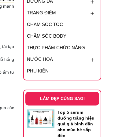
DƯỠNG DA
ng mạnh
TRANG ĐIỂM
CHĂM SÓC TÓC
CHĂM SÓC BODY
 tái tạo
THỰC PHẨM CHỨC NĂNG
NƯỚC HOA
 lỗ hổng
PHỤ KIỆN
ộ ẩm tự
LÀM ĐẸP CÙNG SAGI
qua các
Top 5 serum
dưỡng trắng hiệu
quả giá bình dân
cho mùa hè sắp
đến