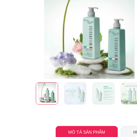
MÔ TẢ SẢN PHẨM
H