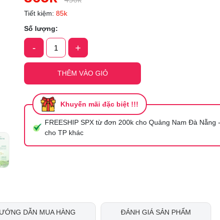
Tiết kiệm:
85k
Ngày hết hạn:
Số lượng:
Điều kiện:
-
+
THÊM VÀO GIỎ
Khuyến mãi đặc biệt !!!
FREESHIP SPX từ đơn 200k cho Quảng Nam Đà Nẵng -
cho TP khác
ƯỚNG DẪN MUA HÀNG
ĐÁNH GIÁ SẢN PHẨM