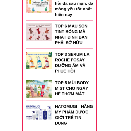
hồi da sau mụn, da
mỏng yếu tốt nhất
hiện nay
TOP 6 MÀU SON
TINT BÓNG MÀ
NHẤT ĐỊNH BẠN
PHẢI SỞ HỮU
TOP 3 SERUM LA
ROCHE POSAY
DƯỠNG ẨM VÀ
PHỤC HỒI
TOP 5 MÙI BODY
MIST CHO NGÀY
HÈ THƠM MÁT
HATOMUGI - HÃNG
MỸ PHẨM ĐƯỢC
GIỚI TRẺ TIN
DÙNG