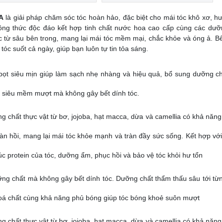
A
là giải pháp chăm sóc tóc hoàn hảo, đặc biệt cho mái tóc khô xơ, hư
công thức độc đáo kết hợp tinh chất nước hoa cao cấp cùng các dưỡ
c từ sâu bên trong, mang lại mái tóc mềm mại, chắc khỏe và óng ả. B
tóc suốt cả ngày, giúp bạn luôn tự tin tỏa sáng.
 bọt siêu mịn giúp làm sạch nhẹ nhàng và hiệu quả, bổ sung dưỡng ch
m siêu mềm mượt mà không gây bết dính tóc.
 chất thực vật từ bơ, jojoba, hạt macca, dừa và camellia có khả năng 
 đàn hồi, mang lại mái tóc khỏe mạnh và tràn đầy sức sống. Kết hợp vớ
úc protein của tóc, dưỡng ẩm, phục hồi và bảo vệ tóc khỏi hư tổn
ỡng chất mà không gây bết dính tóc. Dưỡng chất thẩm thấu sâu tới từ
và hoá chất cùng khả năng phủ bóng giúp tóc bóng khoẻ suôn mượt
 chất thực vật từ bơ, jojoba, hạt macca, dừa và camellia có khả năng 