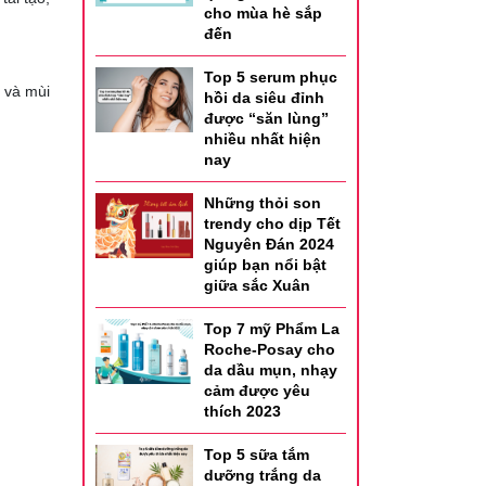
cho mùa hè sắp
đến
Top 5 serum phục
 và mùi
hồi da siêu đỉnh
được “săn lùng”
nhiều nhất hiện
nay
Những thỏi son
trendy cho dịp Tết
Nguyên Đán 2024
giúp bạn nổi bật
giữa sắc Xuân
Top 7 mỹ Phẩm La
Roche-Posay cho
da dầu mụn, nhạy
cảm được yêu
thích 2023
Top 5 sữa tắm
dưỡng trắng da