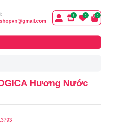
:
8
0
0
ishopvn@gmail.com
ANOGICA Hương Nước
13793