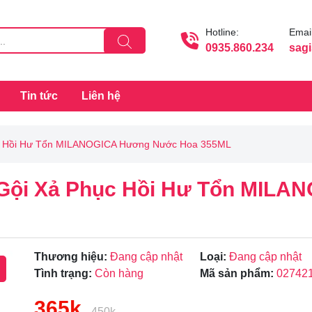
Hotline:
Email
0935.860.234
sag
Tin tức
Liên hệ
ục Hồi Hư Tổn MILANOGICA Hương Nước Hoa 355ML
 Gội Xả Phục Hồi Hư Tổn MIL
Thương hiệu:
Đang cập nhật
Loại:
Đang cập nhật
Tình trạng:
Còn hàng
Mã sản phẩm:
02742
365k
Mã giảm giá:
450k