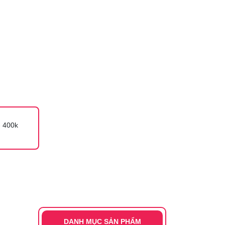
 400k
DANH MỤC SẢN PHẨM