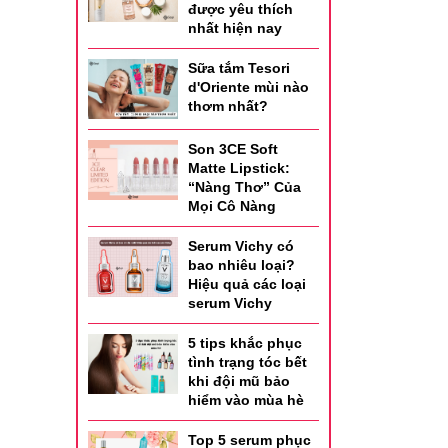
được yêu thích
nhất hiện nay
Sữa tắm Tesori
d'Oriente mùi nào
thơm nhất?
Son 3CE Soft
Matte Lipstick:
“Nàng Thơ” Của
Mọi Cô Nàng
Serum Vichy có
bao nhiêu loại?
Hiệu quả các loại
serum Vichy
5 tips khắc phục
tình trạng tóc bết
khi đội mũ bảo
hiểm vào mùa hè
Top 5 serum phục