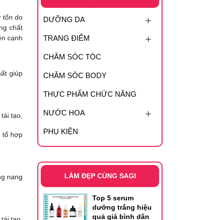
 tổn do
DƯỠNG DA
ng chất
ên cạnh
TRANG ĐIỂM
CHĂM SÓC TÓC
ất giúp
CHĂM SÓC BODY
THỰC PHẨM CHỨC NĂNG
NƯỚC HOA
tái tạo,
PHỤ KIỆN
i tổ hợp
LÀM ĐẸP CÙNG SAGI
ng nang
Top 5 serum
dưỡng trắng hiệu
quả giá bình dân
tái tạo,