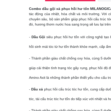
Combo dầu gội xả phục hồi hư tổn MILANOGIC
tác động của nhiệt, hóa chất và môi trường. Với 
chuyên sâu, bộ sản phẩm giúp phục hồi cấu trúc tó
đó, hương thơm nước hoa sang trọng sẽ lưu lại trên 
-
Dầu Gội
siêu phục hồi hư tổn với công nghệ tạo
hồi sinh mái tóc từ hư tổn thành khỏe mạnh, cấp ẩ
- Thành phần giàu chất chống oxy hóa, cùng 5 dưỡng
giúp cải thiện tình trạng tóc gãy rụng, phục hồi độ
Amino Axit là những thành phần thiết yếu cho cấu tr
-
Dầu xả
phục hồi cấu trúc tóc hư tổn, cung cấp dư
tóc, tái cấu trúc tóc hư tổn do tiếp xúc với nhiệt 
- Thành phần giàu chất chống oxy hóa, cùng 5 dưỡng