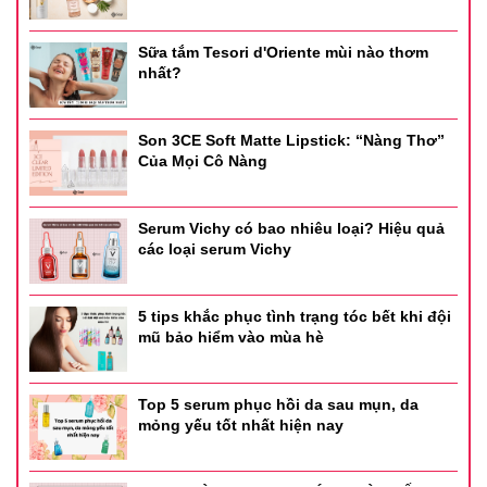
Sữa tắm Tesori d'Oriente mùi nào thơm
nhất?
Son 3CE Soft Matte Lipstick: “Nàng Thơ”
Của Mọi Cô Nàng
Serum Vichy có bao nhiêu loại? Hiệu quả
các loại serum Vichy
5 tips khắc phục tình trạng tóc bết khi đội
mũ bảo hiểm vào mùa hè
Top 5 serum phục hồi da sau mụn, da
mỏng yếu tốt nhất hiện nay