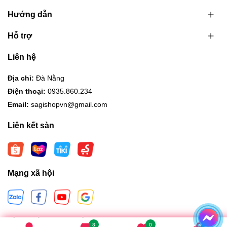
Hướng dẫn
Hỗ trợ
Liên hệ
Địa chỉ:
Đà Nẵng
Điện thoại:
0935.860.234
Email:
sagishopvn@gmail.com
Liên kết sàn
Mạng xã hội
Hình thức thanh toán
8
0
0