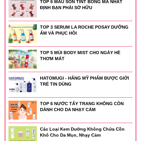
TOP 6 MÀU SON TINT BÓNG MÀ NHẤT
ĐỊNH BẠN PHẢI SỞ HỮU
TOP 3 SERUM LA ROCHE POSAY DƯỠNG
ẨM VÀ PHỤC HỒI
TOP 5 MÙI BODY MIST CHO NGÀY HÈ
THƠM MÁT
HATOMUGI - HÃNG MỸ PHẨM ĐƯỢC GIỚI
TRẺ TIN DÙNG
TOP 6 NƯỚC TẨY TRANG KHÔNG CỒN
DÀNH CHO DA NHẠY CẢM
Các Loại Kem Dưỡng Không Chứa Cồn
Khô Cho Da Mụn, Nhạy Cảm