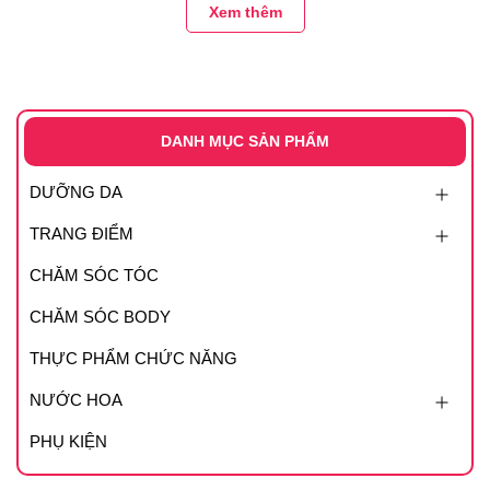
Xem thêm
- Mặt nạ với nguyên liệu thuần chay an toàn cho da, ôm
khít vào da mặt, giúp da thư giãn dễ chịu trong suốt quá
trình đắp.
DANH MỤC SẢN PHẨM
DƯỠNG DA
TRANG ĐIỂM
CHĂM SÓC TÓC
CHĂM SÓC BODY
THỰC PHẨM CHỨC NĂNG
NƯỚC HOA
PHỤ KIỆN