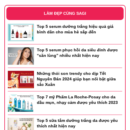
LÀM ĐẸP CÙNG SAGI
Hướng dẫn sử dụng
Top 5 serum dưỡng trắng hiệu quả giá
bình dân cho mùa hè sắp đến
-
Sau bước làm sạch da, lấy mặt nạ ra và đắp đều lên mặt
trong 15 đến 20 phút.
-
Gỡ mặt nạ ra, vỗ nhẹ để tinh chất còn lại thấm sâu hơn.
Top 5 serum phục hồi da siêu đỉnh được
“săn lùng” nhiều nhất hiện nay
Thông tin sản phẩm
- Thương hiệu: Dr.G
Những thỏi son trendy cho dịp Tết
- Xuất xứ: Hàn Quốc
Nguyên Đán 2024 giúp bạn nổi bật giữa
sắc Xuân
- Nơi sản xuất: Hàn Quốc
Top 7 mỹ Phẩm La Roche-Posay cho da
- Dung tích: 23g
dầu mụn, nhạy cảm được yêu thích 2023
Top 5 sữa tắm dưỡng trắng da được yêu
thích nhất hiện nay