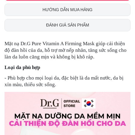
HƯỚNG DẪN MUA HÀNG
ĐÁNH GIÁ SẢN PHẨM
Mặt nạ Dr.G Pure Vitamin A Firming Mask giúp cải thiện
độ đàn hồi của da, hỗ trợ mờ nếp nhăn, tăng sức sống cho
làn da luôn căng mịn và không bị khô ráp.
Loại da phù hợp
- Phù hợp cho mọi loại da, đặc biệt là da mất nước, da bị
xỉn màu, thiếu sức sống.