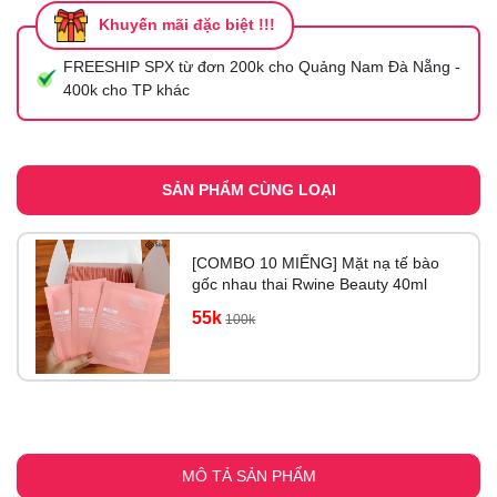
Khuyến mãi đặc biệt !!!
FREESHIP SPX từ đơn 200k cho Quảng Nam Đà Nẵng -
400k cho TP khác
SẢN PHẨM CÙNG LOẠI
[COMBO 10 MIẾNG] Mặt nạ tế bào
gốc nhau thai Rwine Beauty 40ml
55k
100k
MÔ TẢ SẢN PHẨM