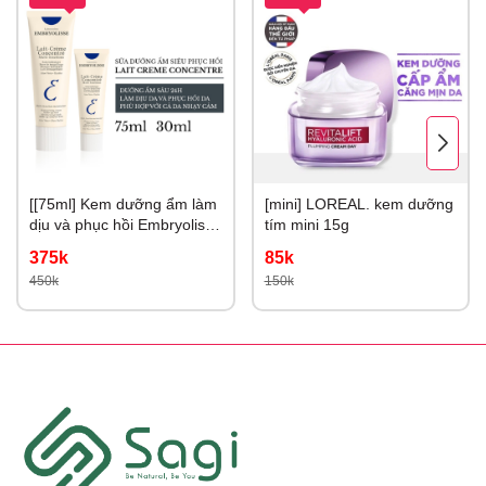
[[75ml] Kem dưỡng ẩm làm
[mini] LOREAL. kem dưỡng
dịu và phục hồi Embryolisse
tím mini 15g
75ml
375k
85k
450k
150k