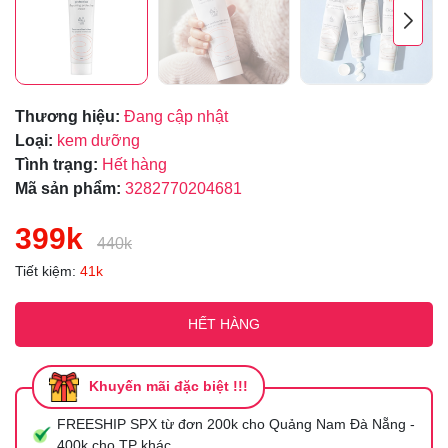
Thương hiệu:
Đang cập nhật
Loại:
kem dưỡng
Tình trạng:
Hết hàng
Mã sản phẩm:
3282770204681
399k
440k
Tiết kiệm:
41k
HẾT HÀNG
Khuyến mãi đặc biệt !!!
FREESHIP SPX từ đơn 200k cho Quảng Nam Đà Nẵng -
400k cho TP khác