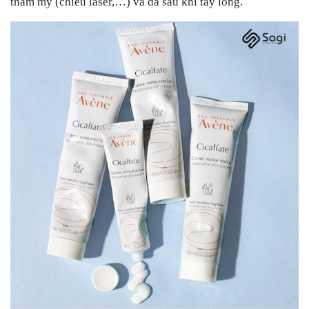
thẩm mỹ (chiếu laser,…) và da sau khi tẩy lông.