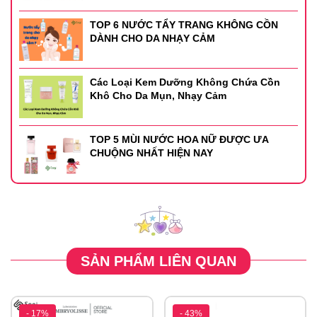
Thương hiệu: Avène
TOP 6 NƯỚC TẨY TRANG KHÔNG CỒN
DÀNH CHO DA NHẠY CẢM
Các Loại Kem Dưỡng Không Chứa Cồn
Khô Cho Da Mụn, Nhạy Cảm
TOP 5 MÙI NƯỚC HOA NỮ ĐƯỢC ƯA
CHUỘNG NHẤT HIỆN NAY
SẢN PHẨM LIÊN QUAN
- 17%
- 43%