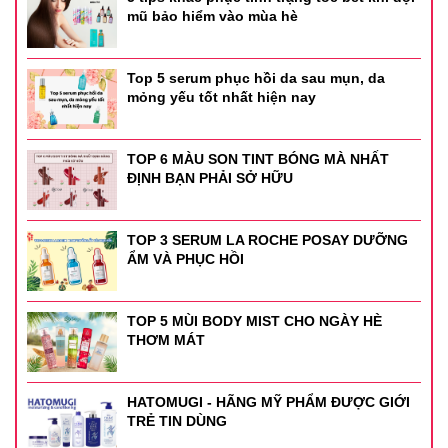
mũ bảo hiểm vào mùa hè
Top 5 serum phục hồi da sau mụn, da
mỏng yếu tốt nhất hiện nay
TOP 6 MÀU SON TINT BÓNG MÀ NHẤT
ĐỊNH BẠN PHẢI SỞ HỮU
Kem dưỡng Avene Cicalfate Repair Cream 100ml
TOP 3 SERUM LA ROCHE POSAY DƯỠNG
Loại da phù hợp :
ẨM VÀ PHỤC HỒI
Mọi loại da, kể cả da nhạy cảm.
TOP 5 MÙI BODY MIST CHO NGÀY HÈ
Thông tin sản phẩm :
THƠM MÁT
Xuất xứ: Pháp
HATOMUGI - HÃNG MỸ PHẨM ĐƯỢC GIỚI
Thể tích: 100ml
TRẺ TIN DÙNG