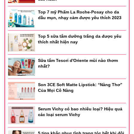
thâm. Ngay lập tức các hoạt chất bên trong sản phẩm sẽ
thẩm thấu vào da, phá vỡ các gốc melanin gây nên thâm
Top 7 mỹ Phẩm La Roche-Posay cho da
sạm.
dầu mụn, nhạy cảm được yêu thích 2023
- Đặc biệt, Avene Cicalfate Creme Reparatrice lành tính
Top 5 sữa tắm dưỡng trắng da được yêu
đến mức bạn có thể dùng trong điều trị da cho trẻ nhỏ.
thích nhất hiện nay
Chính những điều này đã giúp sản phẩm chiếm được lòng
tin của khách hàng và giới chuyên môn.
Sữa tắm Tesori d'Oriente mùi nào thơm
nhất?
Son 3CE Soft Matte Lipstick: “Nàng Thơ”
Của Mọi Cô Nàng
Serum Vichy có bao nhiêu loại? Hiệu quả
các loại serum Vichy
5 tips khắc phục tình trạng tóc bết khi đội