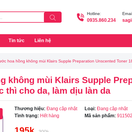
Hotline:
Email
0935.860.234
sag
Tin tức
Liên hệ
ớc hoa hồng không mùi Klairs Supple Preparation Unscented Toner 180
 không mùi Klairs Supple Pre
 thì cho da, làm dịu làn da
Thương hiệu:
Đang cập nhật
Loại:
Đang cập nhật
Tình trạng:
Hết hàng
Mã sản phẩm:
91150
195k
300k