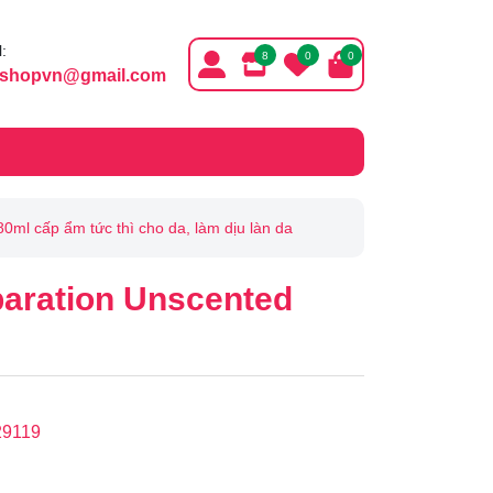
:
8
0
0
ishopvn@gmail.com
ml cấp ẩm tức thì cho da, làm dịu làn da
paration Unscented
29119