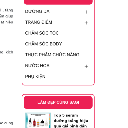
H, tăng
DƯỠNG DA
ẩm giúp
ạt hiệu
TRANG ĐIỂM
CHĂM SÓC TÓC
CHĂM SÓC BODY
ng, kích
THỰC PHẨM CHỨC NĂNG
NƯỚC HOA
PHỤ KIỆN
LÀM ĐẸP CÙNG SAGI
Top 5 serum
dưỡng trắng hiệu
ợc cung
quả giá bình dân