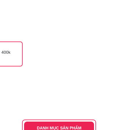
 400k
DANH MỤC SẢN PHẨM