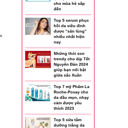
cho mùa hè sắp
đến
Top 5 serum phục
hồi da siêu đỉnh
được “săn lùng”
a.
nhiều nhất hiện
nay
Những thỏi son
trendy cho dịp Tết
Nguyên Đán 2024
giúp bạn nổi bật
giữa sắc Xuân
Top 7 mỹ Phẩm La
Roche-Posay cho
da dầu mụn, nhạy
cảm được yêu
thích 2023
Top 5 sữa tắm
dưỡng trắng da