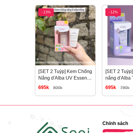
- 13%
- 12%
[SET 2 Tuýp] Kem Chống
[SET 2 Tuýp
Nắng d'Alba UV Essence
nắng d'Alba
Waterfull+ Tone Up Color
Purple Corre
695k
695k
800k
790k
Correcting 50ml
Tone Tím Hi
Sắc Da
Chính sách