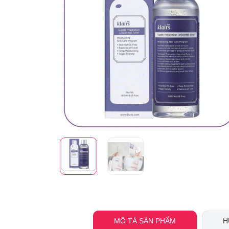
MÔ TẢ SẢN PHẨM
H