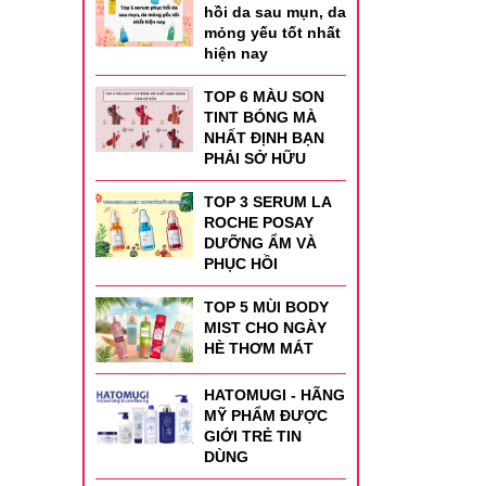
hồi da sau mụn, da
mỏng yếu tốt nhất
hiện nay
TOP 6 MÀU SON
TINT BÓNG MÀ
NHẤT ĐỊNH BẠN
PHẢI SỞ HỮU
TOP 3 SERUM LA
ROCHE POSAY
DƯỠNG ẨM VÀ
PHỤC HỒI
TOP 5 MÙI BODY
MIST CHO NGÀY
HÈ THƠM MÁT
HATOMUGI - HÃNG
MỸ PHẨM ĐƯỢC
GIỚI TRẺ TIN
DÙNG