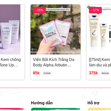
- 15%
- 17%
] Kem chống
Viên Bột Kích Trắng Da
[[75ml] Ke
 Tone Up
Body Alpha Arbutin
làm dịu và p
cting Nâng
3Plus PRECIOUS SKIN
Embryolisse
85k
375k
100k
450k
ệu Chỉnh
Hướng dẫn
Hỗ trợ