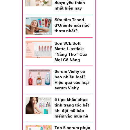
được yêu thích
nhất hiện nay
Sữa tắm Tesori
d'Oriente mùi nào
thơm nhất?
Son 3CE Soft
Matte Lipstick:
“Nàng Thơ” Của
Mọi Cô Nàng
Serum Vichy có
bao nhiêu loại?
Hiệu quả các loại
serum Vichy
5 tips khắc phục
tình trạng tóc bết
khi đội mũ bảo
hiểm vào mùa hè
Top 5 serum phục