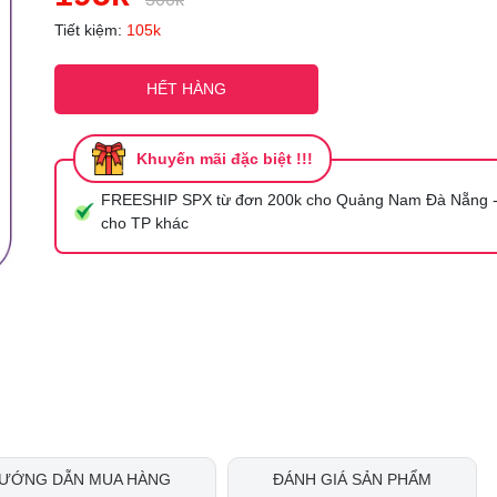
Mã giảm giá:
Tiết kiệm:
105k
Ngày hết hạn:
HẾT HÀNG
Điều kiện:
Khuyến mãi đặc biệt !!!
FREESHIP SPX từ đơn 200k cho Quảng Nam Đà Nẵng -
cho TP khác
ƯỚNG DẪN MUA HÀNG
ĐÁNH GIÁ SẢN PHẨM