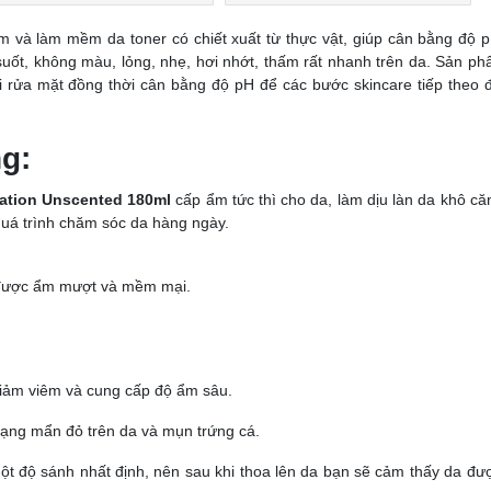
và làm mềm da toner có chiết xuất từ thực vật, giúp cân bằng độ p
uốt, không màu, lỏng, nhẹ, hơi nhớt, thấm rất nhanh trên da. Sản ph
i rửa mặt đồng thời cân bằng độ pH để các bước skincare tiếp theo đ
g:
ation Unscented 180ml
cấp ẩm tức thì cho da, làm dịu làn da khô că
quá trình chăm sóc da hàng ngày.
a được ẩm mượt và mềm mại.
 giảm viêm và cung cấp độ ẩm sâu.
rạng mẩn đỏ trên da và mụn trứng cá.
ột độ sánh nhất định, nên sau khi thoa lên da bạn sẽ cảm thấy da đư