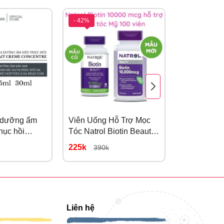
- 42%
- 32%
m dưỡng ẩm
Viên Uống Hỗ Trợ Mọc
Kem Chống
hục hồi
Tóc Natrol Biotin Beauty
Tone Cell F
 75ml
10000mcg Của Mỹ
Spot Tonin
225k
265k
390k
390k
PA+++ 50m
Liên hệ