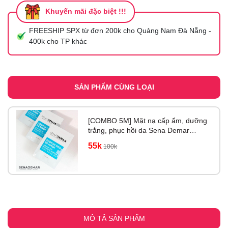
Khuyến mãi đặc biệt !!!
FREESHIP SPX từ đơn 200k cho Quảng Nam Đà Nẵng -
400k cho TP khác
SẢN PHẨM CÙNG LOẠI
[COMBO 5M] Mặt nạ cấp ẩm, dưỡng
trắng, phục hồi da Sena Demar
Sodium DNA B5
55k
100k
MÔ TẢ SẢN PHẨM