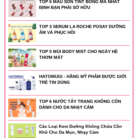
TOP 6 MÀU SON TINT BÓNG MÀ NHẤT
ĐỊNH BẠN PHẢI SỞ HỮU
TOP 3 SERUM LA ROCHE POSAY DƯỠNG
ẨM VÀ PHỤC HỒI
TOP 5 MÙI BODY MIST CHO NGÀY HÈ
THƠM MÁT
HATOMUGI - HÃNG MỸ PHẨM ĐƯỢC GIỚI
TRẺ TIN DÙNG
TOP 6 NƯỚC TẨY TRANG KHÔNG CỒN
DÀNH CHO DA NHẠY CẢM
Các Loại Kem Dưỡng Không Chứa Cồn
Khô Cho Da Mụn, Nhạy Cảm