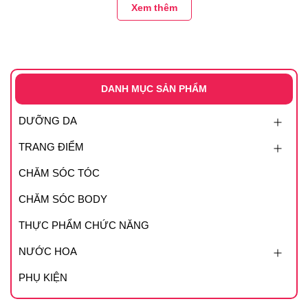
Xem thêm
- Phù hợp với da nhạy cảm.
DANH MỤC SẢN PHẨM
DƯỠNG DA
TRANG ĐIỂM
CHĂM SÓC TÓC
CHĂM SÓC BODY
THỰC PHẨM CHỨC NĂNG
NƯỚC HOA
PHỤ KIỆN