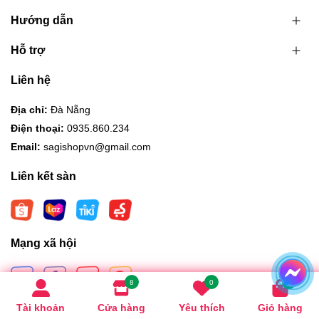
Hướng dẫn
Hỗ trợ
Liên hệ
Địa chỉ:
Đà Nẵng
Điện thoại:
0935.860.234
Email:
sagishopvn@gmail.com
Liên kết sàn
Mạng xã hội
8
0
0
Tài khoản
Cửa hàng
Yêu thích
Giỏ hàng
Hình thức thanh toán