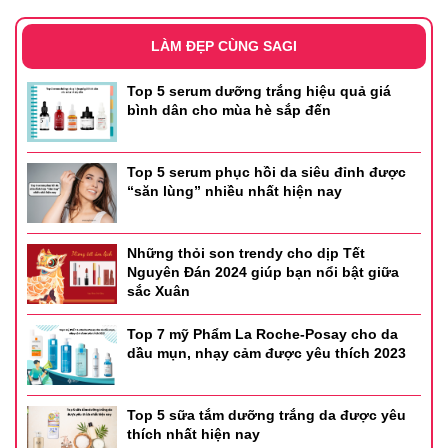
Hướng dẫn sử dụng
LÀM ĐẸP CÙNG SAGI
- Bước 1: Sau khi đã rửa mặt, dùng toner để cấp ẩm da và
Top 5 serum dưỡng trắng hiệu quả giá
hấp thụ tinh chất tốt hơn
bình dân cho mùa hè sắp đến
- Bước 2: Sau đó, hãy mở túi và lấy mặt nạ ra, đắp lên
gương mặt sao cho đảm bảo mặt nạ đều phủ lên toàn bộ
Top 5 serum phục hồi da siêu đỉnh được
“săn lùng” nhiều nhất hiện nay
khuôn mặt, tránh vùng mắt và miệng.
- Sau khoảng 10-20 phút, hãy tháo mặt nạ ra.
Những thỏi son trendy cho dịp Tết
Nguyên Đán 2024 giúp bạn nổi bật giữa
- Cuối cùng, dùng tay nhẹ nhàng xoa đều phần tinh chất
sắc Xuân
còn lại lên da, để tinh chất thấm vào da.
Top 7 mỹ Phẩm La Roche-Posay cho da
Thông tin sản phẩm
dầu mụn, nhạy cảm được yêu thích 2023
- Thương hiệu: Labiotte
Top 5 sữa tắm dưỡng trắng da được yêu
- Xuất xứ: Hàn Quốc
thích nhất hiện nay