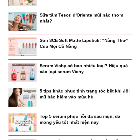
- Dung tích: 25ml
Sữa tắm Tesori d'Oriente mùi nào thơm
nhất?
Son 3CE Soft Matte Lipstick: “Nàng Thơ”
Của Mọi Cô Nàng
Serum Vichy có bao nhiêu loại? Hiệu quả
các loại serum Vichy
5 tips khắc phục tình trạng tóc bết khi đội
mũ bảo hiểm vào mùa hè
Top 5 serum phục hồi da sau mụn, da
mỏng yếu tốt nhất hiện nay