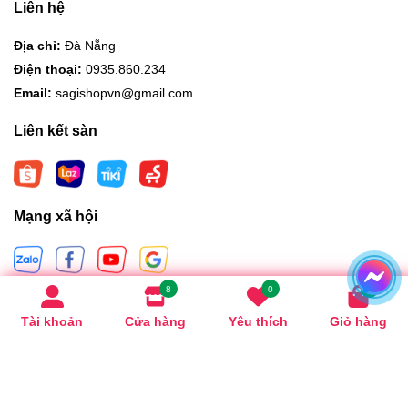
Liên hệ
Địa chỉ:
Đà Nẵng
Điện thoại:
0935.860.234
Email:
sagishopvn@gmail.com
Liên kết sàn
Mạng xã hội
8
0
0
Hình thức thanh toán
Tài khoản
Cửa hàng
Yêu thích
Giỏ hàng