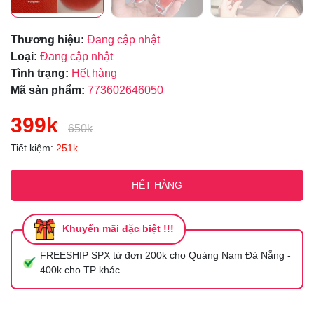
Thương hiệu:
Đang cập nhật
Loại:
Đang cập nhật
Tình trạng:
Hết hàng
Mã sản phẩm:
773602646050
399k
650k
Tiết kiệm:
251k
HẾT HÀNG
Khuyến mãi đặc biệt !!!
FREESHIP SPX từ đơn 200k cho Quảng Nam Đà Nẵng -
400k cho TP khác