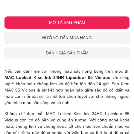
MÔ TẢ SẢN PHẨM
HƯỚNG DẪN MUA HÀNG
ĐÁNH GIÁ SẢN PHẨM
Nếu bạn đam mê với những màu sắc nóng bỏng trên môi, thì
MAC Locked Kiss Ink 24HR Lipcolour 95 Vicious
với công
nghệ khóa màu chống lem và độ bền lên đến 24 giờ. Son Kem
MAC 95 Vicious là sự kết hợp hoàn hảo giữa sắc đỏ cổ điển và
màu cam nổi bật sẽ là một lựa chọn tuyệt vời cho những người
yêu thích màu sắc sáng và cá tính.
Không chỉ đẹp mắt MAC Locked Kiss Ink 24HR Lipcolour 95
Vicious còn có độ bền vô cùng ấn tượng. Với công nghệ khóa
màu, chống lem và chống nước tốt cho màu son chuẩn màu và
sắc nét. Điều này đồng nghĩa với việc bạn có thể hoạt động cả