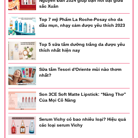
Nguyên Đán 2024 giúp bạn nổi bật giữa
sắc Xuân
Top 7 mỹ Phẩm La Roche-Posay cho da
dầu mụn, nhạy cảm được yêu thích 2023
Top 5 sữa tắm dưỡng trắng da được yêu
thích nhất hiện nay
Sữa tắm Tesori d'Oriente mùi nào thơm
nhất?
Son 3CE Soft Matte Lipstick: “Nàng Thơ”
Của Mọi Cô Nàng
Serum Vichy có bao nhiêu loại? Hiệu quả
các loại serum Vichy