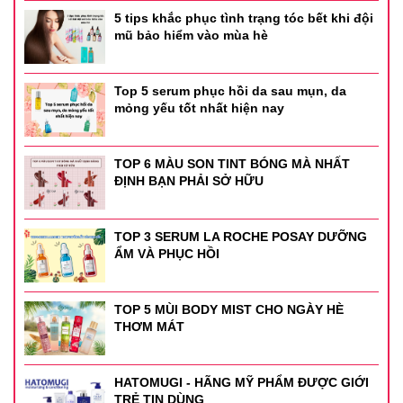
5 tips khắc phục tình trạng tóc bết khi đội
mũ bảo hiểm vào mùa hè
Top 5 serum phục hồi da sau mụn, da
mỏng yếu tốt nhất hiện nay
TOP 6 MÀU SON TINT BÓNG MÀ NHẤT
ĐỊNH BẠN PHẢI SỞ HỮU
TOP 3 SERUM LA ROCHE POSAY DƯỠNG
ẨM VÀ PHỤC HỒI
TOP 5 MÙI BODY MIST CHO NGÀY HÈ
THƠM MÁT
HATOMUGI - HÃNG MỸ PHẨM ĐƯỢC GIỚI
TRẺ TIN DÙNG