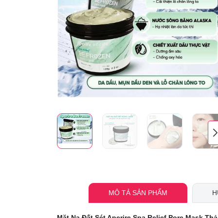
MÔ TẢ SẢN PHẨM
H
Mặt Nạ Đất Sét Aperire Spa Relief Pore Mask Th