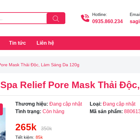
Hotline:
Email
0935.860.234
sag
Tin tức
Liên hệ
f Pore Mask Thải Độc, Làm Sáng Da 120g
 Spa Relief Pore Mask Thải Độ
Thương hiệu:
Đang cập nhật
Loại:
Đang cập nhật
Tình trạng:
Còn hàng
Mã sản phẩm:
88061
265k
350k
Tiết kiệm:
85k
Mã giảm giá: