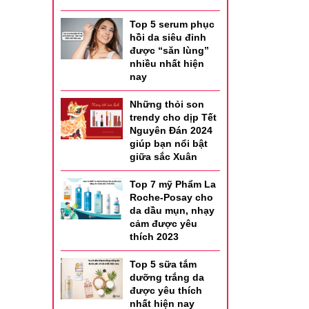
Top 5 serum phục
hồi da siêu đỉnh
được “săn lùng”
nhiều nhất hiện
nay
Những thỏi son
trendy cho dịp Tết
Nguyên Đán 2024
giúp bạn nổi bật
giữa sắc Xuân
Top 7 mỹ Phẩm La
Roche-Posay cho
da dầu mụn, nhạy
cảm được yêu
thích 2023
Top 5 sữa tắm
dưỡng trắng da
được yêu thích
nhất hiện nay