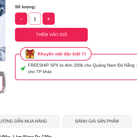
Số lượng:
Ngày hết hạn:
-
+
Điều kiện:
THÊM VÀO GIỎ
Khuyến mãi đặc biệt !!!
FREESHIP SPX từ đơn 200k cho Quảng Nam Đà Nẵng -
cho TP khác
ƯỚNG DẪN MUA HÀNG
ĐÁNH GIÁ SẢN PHẨM
ải Độc, Làm Sáng Da 120g