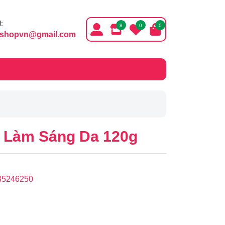
:
8
0
0
ishopvn@gmail.com
c, Làm Sáng Da 120g
35246250