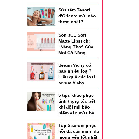
Sữa tắm Tesori
d'Oriente mùi nào
thơm nhất?
Son 3CE Soft
Matte Lipstick:
“Nàng Thơ” Của
Mọi Cô Nàng
Serum Vichy có
bao nhiêu loại?
Hiệu quả các loại
serum Vichy
5 tips khắc phục
tình trạng tóc bết
khi đội mũ bảo
hiểm vào mùa hè
Top 5 serum phục
hồi da sau mụn, da
mỏng yếu tốt nhất