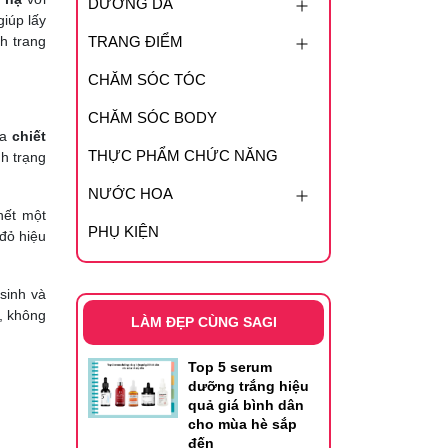
DƯỠNG DA
giúp lấy
h trang
TRANG ĐIỂM
CHĂM SÓC TÓC
CHĂM SÓC BODY
a
chiết
THỰC PHẨM CHỨC NĂNG
nh trạng
NƯỚC HOA
hết một
PHỤ KIỆN
đỏ hiệu
 sinh và
u, không
LÀM ĐẸP CÙNG SAGI
Top 5 serum
dưỡng trắng hiệu
quả giá bình dân
cho mùa hè sắp
đến