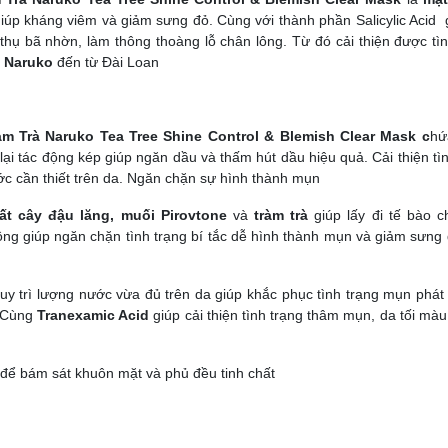
 giúp kháng viêm và giảm sưng đỏ. Cùng với thành phần Salicylic Acid 
thụ bã nhờn, làm thông thoàng lỗ chân lông. Từ đó cải thiện được tìn
u
Naruko
đến từ Đài Loan
àm Trà Naruko Tea Tree Shine Control & Blemish Clear Mask
c
hứ
ại tác động kép giúp ngăn dầu và thấm hút dầu hiệu quả. Cải thiện tì
c cần thiết trên da. Ngăn chặn sự hình thành mụn
uất cây đậu lăng, muối Pirovtone
và
tràm trà
giúp lấy đi tế bào c
ông giúp ngăn chặn tình trạng bí tắc dễ hình thành mụn và giảm sưng 
 duy trì lượng nước vừa đủ trên da giúp khắc phục tình trạng mụn phát
 Cùng
Tranexamic Acid
giúp cải thiện tình trạng thâm mụn, da tối mà
để bám sát khuôn mặt và phủ đều tinh chất