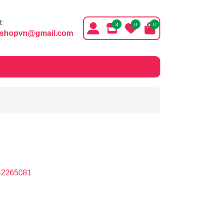
:
8
0
0
ishopvn@gmail.com
42265081