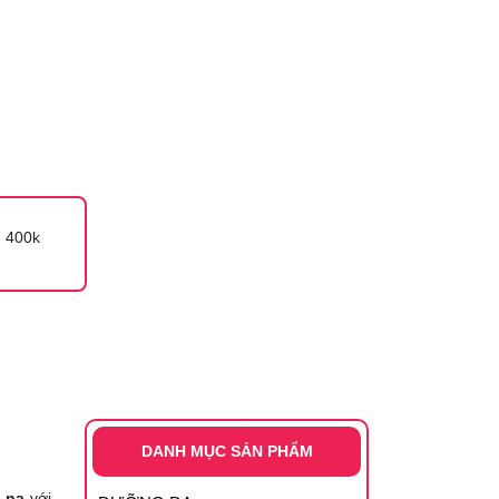
 400k
DANH MỤC SẢN PHẨM
 nạ
với