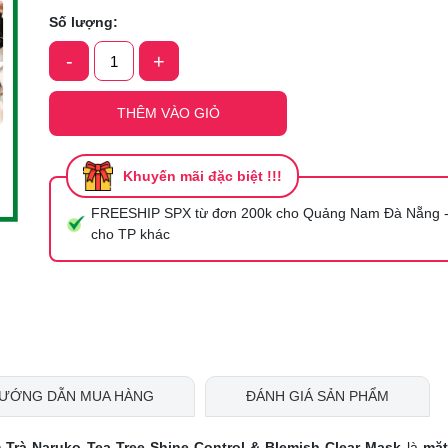
Mã giảm giá:
Số lượng:
-
+
Ngày hết hạn:
Điều kiện:
THÊM VÀO GIỎ
Khuyến mãi đặc biệt !!!
FREESHIP SPX từ đơn 200k cho Quảng Nam Đà Nẵng -
cho TP khác
ƯỚNG DẪN MUA HÀNG
ĐÁNH GIÁ SẢN PHẨM
m Trà Naruko Tea Tree Shine Control & Blemish Clear Mask
là
mặt