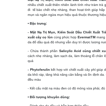
nhiều chiết xuất thiên nhiên lành tính như tràm trà
đi tế bào chết nhẹ nhàng, than hoạt tính giúp hấp 
mụn và ngăn ngừa mụn hiệu quả thuộc thương hiệ
• Đặc trưng:
- Mặt Nạ Trị Mụn, Kiểm Soát Dầu Chiết Xuất Tr
xuất cây cọ lùn
cùng phức hợp
EvermatTM
mang l
da đổ dầu quá độ nhưng vẫn duy trì được lượng nướ
- Chứa thành phần
Salicylic Acid cùng chiết x
cách nhẹ nhàng, làm sạch da, làm thoáng lỗ chân l
quả
- Phytoferulin
kết hợp với chiết xuất cây phỉ giúp
da khô ráp, tăng khả năng cân bằng và ổn định da.
đều màu
- Kết cấu mặt nạ màu đen có độ mỏng vừa phải, đủ 
• Đối tượng khuyên dùng:
- Dành cho da dầu và hỗn hợp thiên dầu