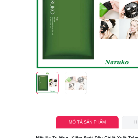
MÔ TẢ SẢN PHẨM
H
Mặt Nạ Trị Mụn, Kiểm Soát Dầu Chiết Xuất Trà