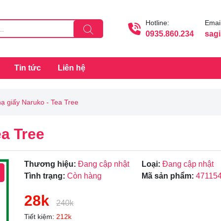
Hotline:
Email
0935.860.234
sag
Tin tức
Liên hệ
ạ giấy Naruko - Tea Tree
ea Tree
Thương hiệu:
Đang cập nhật
Loại:
Đang cập nhật
Tình trạng:
Còn hàng
Mã sản phẩm:
47115
28k
240k
Tiết kiệm:
212k