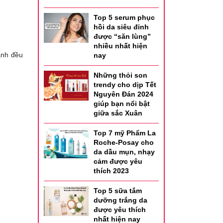
Top 5 serum phục
hồi da siêu đỉnh
được “săn lùng”
nhiều nhất hiện
anh đều
nay
Những thỏi son
trendy cho dịp Tết
Nguyên Đán 2024
giúp bạn nổi bật
giữa sắc Xuân
Top 7 mỹ Phẩm La
Roche-Posay cho
da dầu mụn, nhạy
cảm được yêu
thích 2023
Top 5 sữa tắm
dưỡng trắng da
được yêu thích
nhất hiện nay