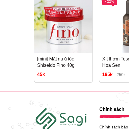
- 22%
[mini] Mặt nạ ủ tóc
Xịt thơm Tes
Shiseido Fino 40g
Hoa Sen
45k
195k
250k
Chính sách
Chính sách bảo