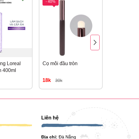
- 40%
- 30%
ang Loreal
Cọ môi đầu tròn
Son kem 3C
ím 400ml
Tint - Priva
18k
245k
30k
350k
Liên hệ
Địa chỉ:
Đà Nẵng