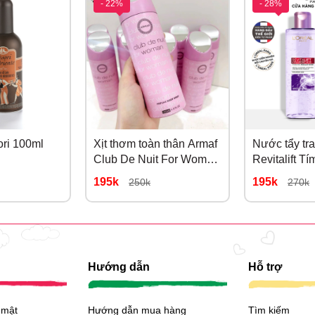
- 22%
- 28%
ori 100ml
Xịt thơm toàn thân Armaf
Nước tẩy tr
Club De Nuit For Women
Revitalift T
200ML
195k
195k
250k
270k
Hướng dẫn
Hỗ trợ
 mật
Hướng dẫn mua hàng
Tìm kiếm