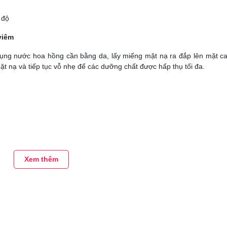
 độ
viêm
dụng nước hoa hồng cần bằng da, lấy miếng mặt nạ ra đắp lên mặt c
ặt nạ và tiếp tục vỗ nhẹ để các dưỡng chất được hấp thụ tối đa.
Xem thêm