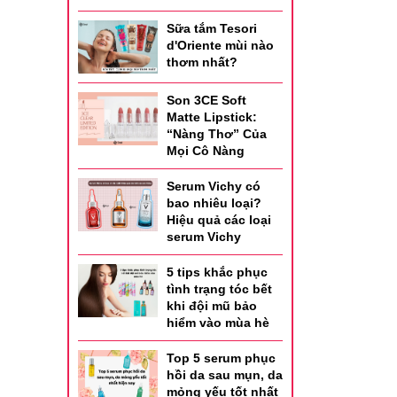
Sữa tắm Tesori
d'Oriente mùi nào
thơm nhất?
Son 3CE Soft
Matte Lipstick:
“Nàng Thơ” Của
Mọi Cô Nàng
Serum Vichy có
bao nhiêu loại?
Hiệu quả các loại
serum Vichy
5 tips khắc phục
tình trạng tóc bết
khi đội mũ bảo
hiểm vào mùa hè
Top 5 serum phục
hồi da sau mụn, da
mỏng yếu tốt nhất