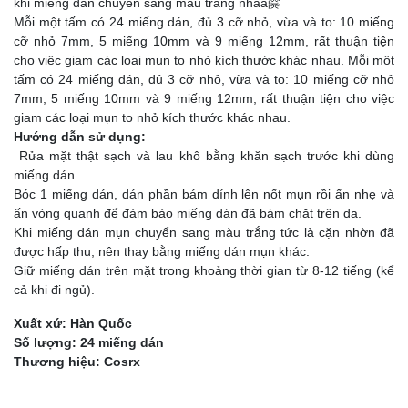
khi miếng dán chuyển sang màu trắng nhaa🤗
Mỗi một tấm có 24 miếng dán, đủ 3 cỡ nhỏ, vừa và to: 10 miếng
cỡ nhỏ 7mm, 5 miếng 10mm và 9 miếng 12mm, rất thuận tiện
cho việc giam các loại mụn to nhỏ kích thước khác nhau. Mỗi một
tấm có 24 miếng dán, đủ 3 cỡ nhỏ, vừa và to: 10 miếng cỡ nhỏ
7mm, 5 miếng 10mm và 9 miếng 12mm, rất thuận tiện cho việc
giam các loại mụn to nhỏ kích thước khác nhau.
Hướng dẫn sử dụng:
Rửa mặt thật sạch và lau khô bằng khăn sạch trước khi dùng
miếng dán.
Bóc 1 miếng dán, dán phần bám dính lên nốt mụn rồi ấn nhẹ và
ấn vòng quanh để đảm bảo miếng dán đã bám chặt trên da.
Khi miếng dán mụn chuyển sang màu trắng tức là cặn nhờn đã
được hấp thu, nên thay bằng miếng dán mụn khác.
Giữ miếng dán trên mặt trong khoảng thời gian từ 8-12 tiếng (kể
cả khi đi ngủ).
Xuất xứ: Hàn Quốc
Số lượng: 24 miếng dán
Thương hiệu: Cosrx