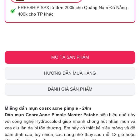
FREESHIP SPX từ đơn 200k cho Quảng Nam Đà Nẵng -
400k cho TP khác
MÔ TẢ SẢN PHẨM
HƯỚNG DẪN MUA HÀNG
ĐÁNH GIÁ SẢN PHẨM
Miếng dán mụn cosrx acne pimple - 24m
Dán mụn Cosrx Acne Pimple Master Patche
siêu hiệu quả này
với công nghệ Hydroccoloid giúp nhanh chóng hút nhân mụn và
xoa dịu làn da bị tổn thương. Em này có thiết kế siêu mỏng và độ
bám dính cao, tuy nhiên, các nàng nhớ thay sau mỗi 12 giờ hoặc