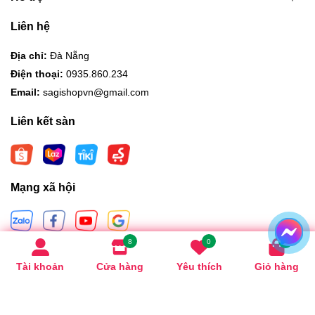
Liên hệ
Địa chỉ:
Đà Nẵng
Điện thoại:
0935.860.234
Email:
sagishopvn@gmail.com
Liên kết sàn
Mạng xã hội
8
0
0
Hình thức thanh toán
Tài khoản
Cửa hàng
Yêu thích
Giỏ hàng