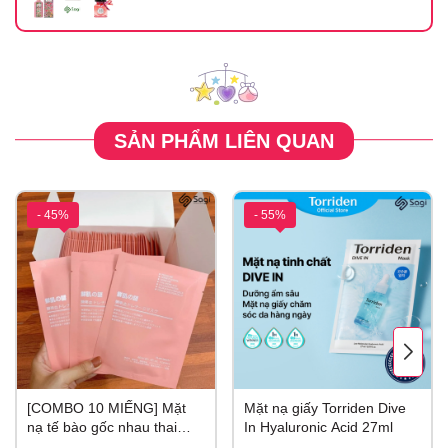
SẢN PHẨM LIÊN QUAN
- 45%
- 55%
[COMBO 10 MIẾNG] Mặt
Mặt nạ giấy Torriden Dive
nạ tế bào gốc nhau thai
In Hyaluronic Acid 27ml
Rwine Beauty 40ml