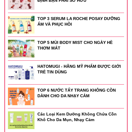
ĐỊNH BẠN PHẢI SỞ HỮU
TOP 3 SERUM LA ROCHE POSAY DƯỠNG
ẨM VÀ PHỤC HỒI
TOP 5 MÙI BODY MIST CHO NGÀY HÈ
THƠM MÁT
HATOMUGI - HÃNG MỸ PHẨM ĐƯỢC GIỚI
TRẺ TIN DÙNG
TOP 6 NƯỚC TẨY TRANG KHÔNG CỒN
DÀNH CHO DA NHẠY CẢM
Các Loại Kem Dưỡng Không Chứa Cồn
Khô Cho Da Mụn, Nhạy Cảm