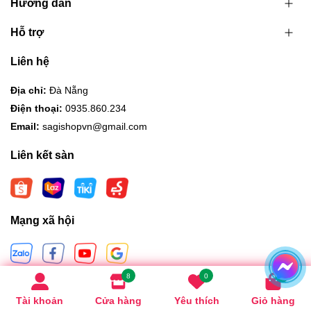
Hướng dẫn
Hỗ trợ
Liên hệ
Địa chỉ:
Đà Nẵng
Điện thoại:
0935.860.234
Email:
sagishopvn@gmail.com
Liên kết sàn
Mạng xã hội
8
0
0
Hình thức thanh toán
Tài khoản
Cửa hàng
Yêu thích
Giỏ hàng