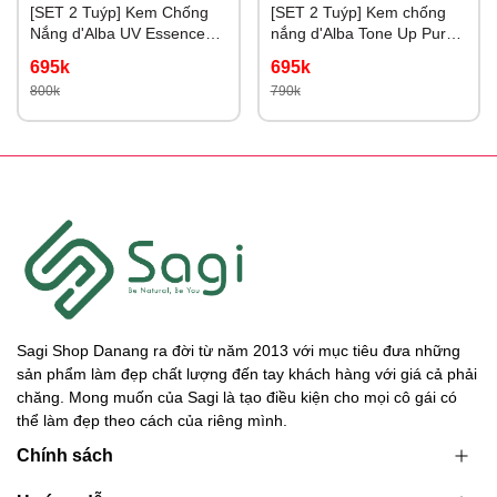
[SET 2 Tuýp] Kem Chống
[SET 2 Tuýp] Kem chống
Nắng d'Alba UV Essence
nắng d'Alba Tone Up Purple
Waterfull+ Tone Up Color
Correcting Nâng Tone Tím
695k
695k
Correcting 50ml
Hiệu Chỉnh Sắc Da
800k
790k
Sagi Shop Danang ra đời từ năm 2013 với mục tiêu đưa những
sản phẩm làm đẹp chất lượng đến tay khách hàng với giá cả phải
chăng. Mong muốn của Sagi là tạo điều kiện cho mọi cô gái có
thể làm đẹp theo cách của riêng mình.
Chính sách