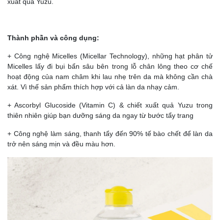
xuất quả Yuzu.
Thành phần và công dụng:
+ Công nghệ Micelles (Micellar Technology), những hạt phân tử
Micelles lấy đi bụi bẩn sâu bên trong lỗ chân lông theo cơ chế
hoạt động của nam châm khi lau nhẹ trên da mà không cần chà
xát. Vì thế sản phẩm thích hợp với cả làn da nhạy cảm.
+ Ascorbyl Glucoside (Vitamin C) & chiết xuất quả Yuzu trong
thiên nhiên giúp bạn dưỡng sáng da ngay từ bước tẩy trang
+ Công nghệ làm sáng, thanh tẩy đến 90% tế bào chết để làn da
trở nên sáng mịn và đều màu hơn.