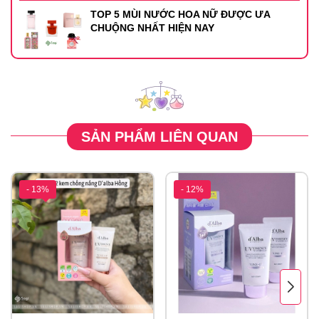
TOP 5 MÙI NƯỚC HOA NỮ ĐƯỢC ƯA
CHUỘNG NHẤT HIỆN NAY
SẢN PHẨM LIÊN QUAN
- 13%
- 12%