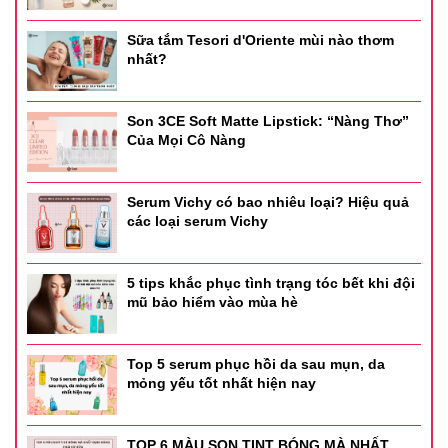
Sữa tắm Tesori d'Oriente mùi nào thơm
nhất?
Son 3CE Soft Matte Lipstick: “Nàng Thơ”
Của Mọi Cô Nàng
Serum Vichy có bao nhiêu loại? Hiệu quả
các loại serum Vichy
5 tips khắc phục tình trạng tóc bết khi đội
mũ bảo hiểm vào mùa hè
Top 5 serum phục hồi da sau mụn, da
mỏng yếu tốt nhất hiện nay
TOP 6 MÀU SON TINT BÓNG MÀ NHẤT