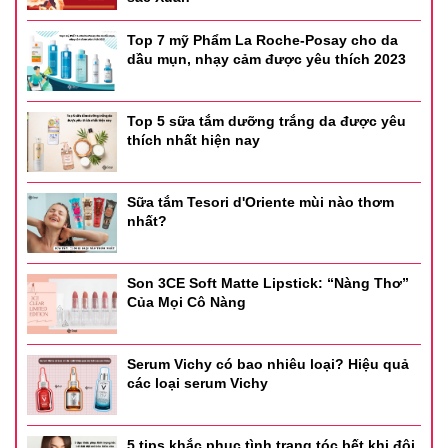
Top 7 mỹ Phẩm La Roche-Posay cho da
dầu mụn, nhạy cảm được yêu thích 2023
Top 5 sữa tắm dưỡng trắng da được yêu
thích nhất hiện nay
Sữa tắm Tesori d'Oriente mùi nào thơm
nhất?
Son 3CE Soft Matte Lipstick: “Nàng Thơ”
Của Mọi Cô Nàng
Vì sở hữu độ PH lý tưởng nên sản phẩm sữa rửa mặt này
Serum Vichy có bao nhiêu loại? Hiệu quả
không tạo bọt nhiều như các loại sữa rửa mặt khác
các loại serum Vichy
Hướng Dẫn Sử Dụng:
5 tips khắc phục tình trạng tóc bết khi đội