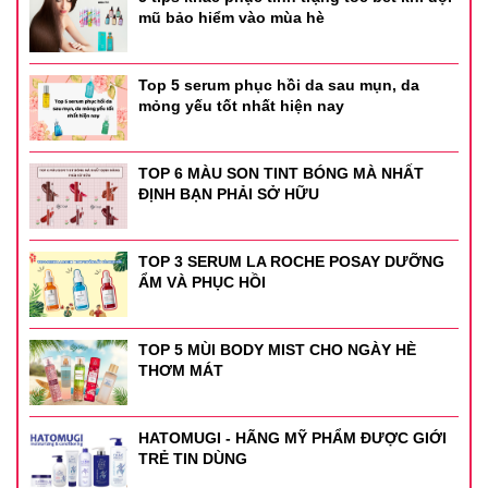
- Nên sử dụng 2 lần/ngày vào buổi sáng và tối.
mũ bảo hiểm vào mùa hè
- Đầu tiên là làm ẩm mặt với nước âm ấm sau đó nhẹ nhàng
mát xa sữa rửa mặt trên da theo chuyển động tròn từ trong
Top 5 serum phục hồi da sau mụn, da
ra ngoài, từ dưới lên trên.
mỏng yếu tốt nhất hiện nay
Thông tin sản phẩm :
TOP 6 MÀU SON TINT BÓNG MÀ NHẤT
- Dung tích: 473ml
ĐỊNH BẠN PHẢI SỞ HỮU
- Thương hiệu: Cerave
TOP 3 SERUM LA ROCHE POSAY DƯỠNG
- Xuất xứ thương hiệu: Mỹ.
ẨM VÀ PHỤC HỒI
TOP 5 MÙI BODY MIST CHO NGÀY HÈ
THƠM MÁT
HATOMUGI - HÃNG MỸ PHẨM ĐƯỢC GIỚI
TRẺ TIN DÙNG