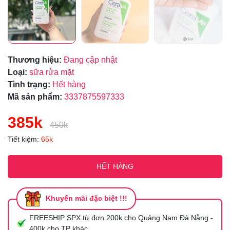
Thương hiệu:
Đang cập nhật
Loại:
sữa rửa mặt
Tình trạng:
Hết hàng
Mã sản phẩm:
3337875597333
385k
450k
Tiết kiệm:
65k
HẾT HÀNG
Khuyến mãi đặc biệt !!!
FREESHIP SPX từ đơn 200k cho Quảng Nam Đà Nẵng -
400k cho TP khác