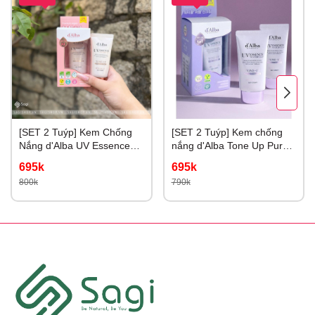
[SET 2 Tuýp] Kem Chống
[SET 2 Tuýp] Kem chống
Nắng d'Alba UV Essence
nắng d'Alba Tone Up Purple
Waterfull+ Tone Up Color
Correcting Nâng Tone Tím
695k
695k
Correcting 50ml
Hiệu Chỉnh Sắc Da
800k
790k