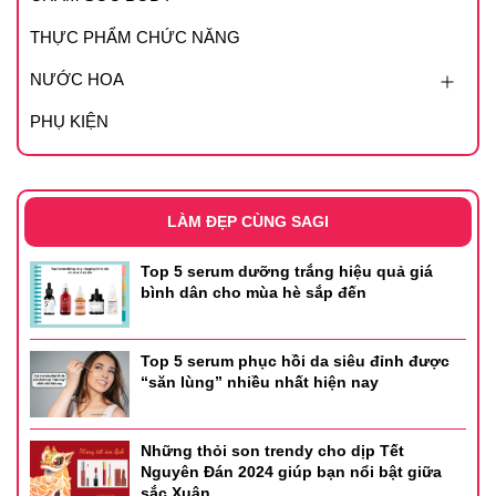
hàng rào độ ẩm da.
THỰC PHẨM CHỨC NĂNG
- Công nghệ MVE độc quyền khoá ẩm cho da suốt 24 giờ.
NƯỚC HOA
- Hyaluronic Acid giúp duy trì độ ẩm tự nhiên của da.
PHỤ KIỆN
- Niacinamide giúp da tự sản sinh thêm ceramides và các
acid béo cần thiết để tự duy trì và phục hồi màng bảo vệ
da, giúp hỗ trợ làm trắng da, phòng ngừa lão hoá và giảm
LÀM ĐẸP CÙNG SAGI
mụn.
Top 5 serum dưỡng trắng hiệu quả giá
- Vì sở hữu độ PH lý tưởng nên sản phẩm sữa rửa mặt này
bình dân cho mùa hè sắp đến
không tạo bọt nhiều như các loại sữa rửa mặt khác khiến
da bị mất đi độ ẩm.
Top 5 serum phục hồi da siêu đỉnh được
“săn lùng” nhiều nhất hiện nay
Những thỏi son trendy cho dịp Tết
Nguyên Đán 2024 giúp bạn nổi bật giữa
sắc Xuân