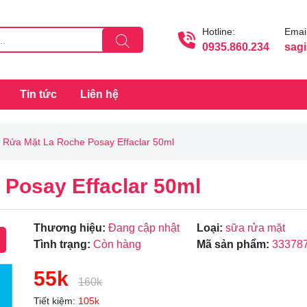
Hotline:
Email
0935.860.234
sag
Tin tức
Liên hệ
 Rửa Mặt La Roche Posay Effaclar 50ml
Posay Effaclar 50ml
Thương hiệu:
Đang cập nhật
Loại:
sữa rửa mặt
Tình trạng:
Còn hàng
Mã sản phẩm:
33378
55k
160k
Tiết kiệm:
105k