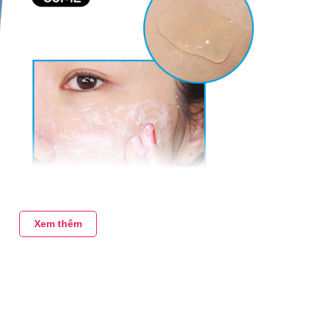
Xem thêm
ặt La Roche-Posay Effaclar 50ml
có tác dụng làm dịu da và giảm kích ứng.