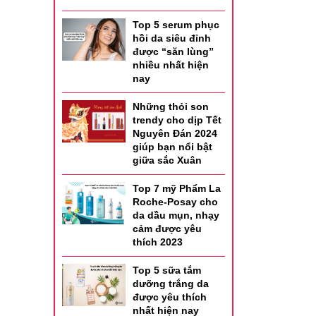
Top 5 serum phục
hồi da siêu đỉnh
được “săn lùng”
nhiều nhất hiện
nay
Những thỏi son
trendy cho dịp Tết
Nguyên Đán 2024
giúp bạn nổi bật
giữa sắc Xuân
Top 7 mỹ Phẩm La
Roche-Posay cho
da dầu mụn, nhạy
cảm được yêu
thích 2023
Top 5 sữa tắm
dưỡng trắng da
được yêu thích
nhất hiện nay