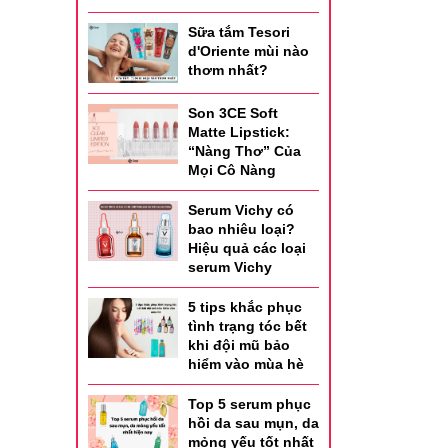
ả, giảm
Sữa tắm Tesori
d'Oriente mùi nào
thơm nhất?
Son 3CE Soft
Matte Lipstick:
“Nàng Thơ” Của
Mọi Cô Nàng
Serum Vichy có
bao nhiêu loại?
Hiệu quả các loại
serum Vichy
h thành
5 tips khắc phục
tình trạng tóc bết
khi đội mũ bảo
ng, khó
hiểm vào mùa hè
Top 5 serum phục
hồi da sau mụn, da
đến cảm
mỏng yếu tốt nhất