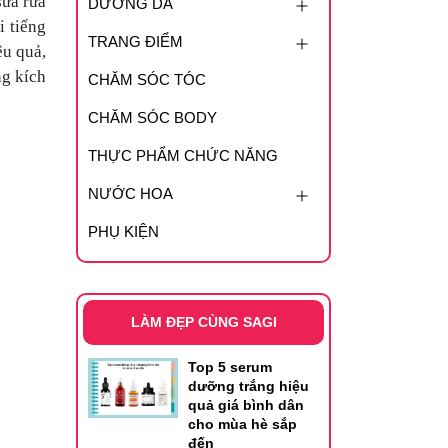
ữa rửa
DƯỠNG DA
 tiếng
TRANG ĐIỂM
ệu quả,
ng kích
CHĂM SÓC TÓC
CHĂM SÓC BODY
THỰC PHẨM CHỨC NĂNG
NƯỚC HOA
PHỤ KIỆN
LÀM ĐẸP CÙNG SAGI
Top 5 serum
dưỡng trắng hiệu
quả giá bình dân
cho mùa hè sắp
đến