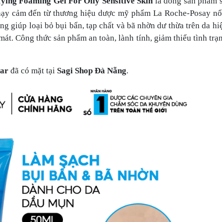
ying Foaming Gel For Oily Sensitive Skin
là dòng sản phẩm s
nhạy cảm đến từ thương hiệu dược mỹ phẩm La Roche-Posay nổi
ng giúp loại bỏ bụi bẩn, tạp chất và bã nhờn dư thừa trên da hi
át. Công thức sản phẩm an toàn, lành tính, giảm thiểu tình trạ
lar
đã có mặt tại
Sagi Shop Đà Nẵng
.