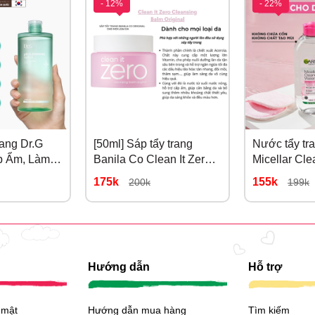
- 12%
- 22%
ang Dr.G
[50ml] Sáp tẩy trang
Nước tẩy tr
p Ẩm, Làm
Banila Co Clean It Zero
Micellar Cle
 Cleansing
Cleansing Balm Original
Cho Da Nh
175k
155k
200k
199k
50ml
400ml
Hướng dẫn
Hỗ trợ
 mật
Hướng dẫn mua hàng
Tìm kiếm