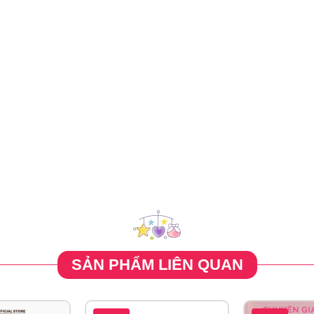
àm sạch bụi bẩn và bã nhờn dư thừa
ạy cảm.
SẢN PHẨM LIÊN QUAN