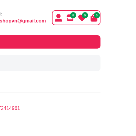
:
8
0
0
ishopvn@gmail.com
72414961