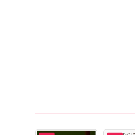
Nhẹ nhàng l
Loại da phù hợp :
- Sản phẩm phù hợp cho da dầu, da mụn, da nh
Thông tin sản phẩm :
- Thương hiệu: La Roche-Posay