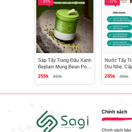
- 35%
- 27%
- Xuất xứ thương hiệu: Pháp
- Sản xuất tại: Pháp
- Dung tích: 50ml
Sáp Tẩy Trang Đậu Xanh
Nước Tẩy Tr
Beplain Mung Bean Pore
Dịu Nhẹ, Cấ
Grinding Cleansing Balm
Sạch Sâu pH
255k
285k
390k
390k
100ml
Water 490ml
Chính sách
Chính sách bảo