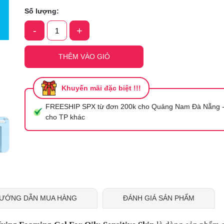
Mã giảm giá:
Số lượng:
-
+
Ngày hết hạn:
Điều kiện:
THÊM VÀO GIỎ
Khuyến mãi đặc biệt !!!
FREESHIP SPX từ đơn 200k cho Quảng Nam Đà Nẵng -
cho TP khác
ƯỚNG DẪN MUA HÀNG
ĐÁNH GIÁ SẢN PHẨM