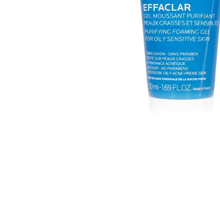
Sữa Rửa M
Thành phần chính :
-
Nước khoáng thiên nhiên La Roche-Posay
: 