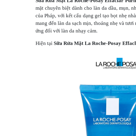
Sữa Rửa Mặt La Roche-Posay Effaclar Purif
mặt chuyên biệt dành cho làn da dầu, mụn, 
của Pháp, với kết cấu dạng gel tạo bọt nhẹ nhà
mang đến làn da sạch mịn, thoáng nhẹ và tươi m
ứng đối với làn da nhạy cảm.
Hiện tại
Sữa Rửa Mặt La Roche-Posay Effac