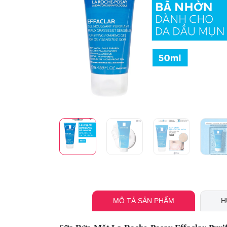
MÔ TẢ SẢN PHẨM
H