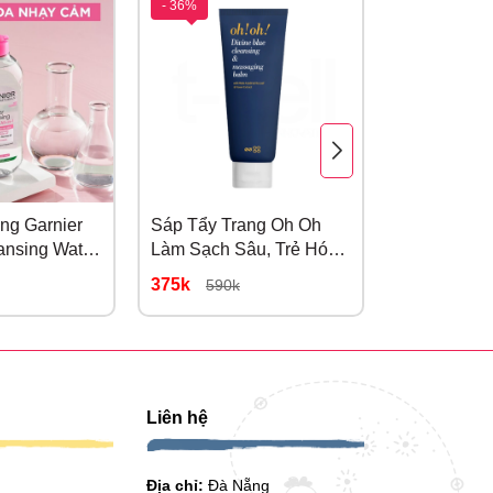
- 36%
ang Garnier
Sáp Tẩy Trang Oh Oh
Sữa Rửa Mặ
ansing Water
Làm Sạch Sâu, Trẻ Hóa
AKN Purify
ạy Cảm
Da 150ml
Gel 200ML
375k
335k
590k
Mụn
Liên hệ
Địa chỉ:
Đà Nẵng