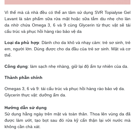
Vì thế mà cả nhà đều có thể an tâm sử dụng SVR Topialyse Gel
Lavant là sản phẩm sữa rửa mặt hoặc sữa tắm dịu nhẹ cho làn
da nhờ chứa Omega 3, 6 và 9 cùng Glycerin từ thực vật sẽ tái
cấu trúc và phục hồi hàng rào bảo vệ da
Loại da phù hợp
: Dành cho da khô và nhạy cảm: trẻ sơ sinh, trẻ
em, người lớn. Dùng được cho da đầu của trẻ sơ sinh. Mặt và cơ
thể.
Công dụng
: làm sạch nhẹ nhàng, giữ lại độ ẩm tự nhiên của da.
Thành phần chính
Omegas 3, 6 và 9: tái cấu trúc và phục hồi hàng rào bảo vệ da.
Glycerin thực vật: dưỡng ẩm da.
Hướng dẫn sử dụng
Sử dụng hằng ngày trên mặt và toàn thân. Thoa lên vùng da đã
được làm ướt, tạo bọt sau đó rửa kỹ cẩn thận lại với nước mà
không cần chà xát.