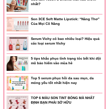
nhất?
Son 3CE Soft Matte Lipstick: “Nàng Thơ”
Của Mọi Cô Nàng
Serum Vichy có bao nhiêu loại? Hiệu quả
các loại serum Vichy
5 tips khắc phục tình trạng tóc bết khi đội
mũ bảo hiểm vào mùa hè
Top 5 serum phục hồi da sau mụn, da
mỏng yếu tốt nhất hiện nay
TOP 6 MÀU SON TINT BÓNG MÀ NHẤT
ĐỊNH BẠN PHẢI SỞ HỮU