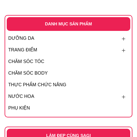
DANH MỤC SẢN PHẨM
DƯỠNG DA
TRANG ĐIỂM
CHĂM SÓC TÓC
CHĂM SÓC BODY
THỰC PHẨM CHỨC NĂNG
NƯỚC HOA
PHỤ KIỆN
LÀM ĐẸP CÙNG SAGI