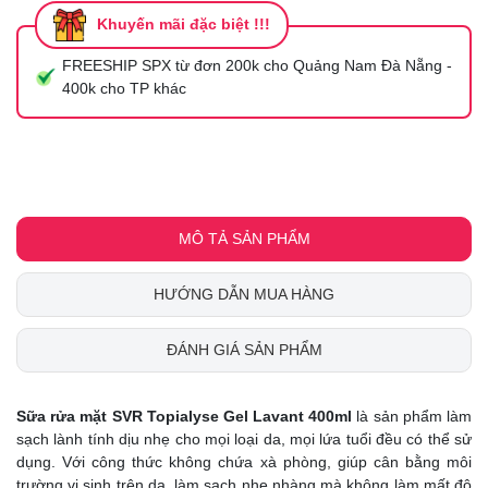
Khuyến mãi đặc biệt !!!
FREESHIP SPX từ đơn 200k cho Quảng Nam Đà Nẵng -
400k cho TP khác
MÔ TẢ SẢN PHẨM
HƯỚNG DẪN MUA HÀNG
ĐÁNH GIÁ SẢN PHẨM
Sữa rửa mặt SVR Topialyse Gel Lavant 400ml
là sản phẩm làm
sạch lành tính dịu nhẹ cho mọi loại da, mọi lứa tuổi đều có thể sử
dụng. Với công thức không chứa xà phòng, giúp cân bằng môi
trường vi sinh trên da, làm sạch nhẹ nhàng mà không làm mất độ