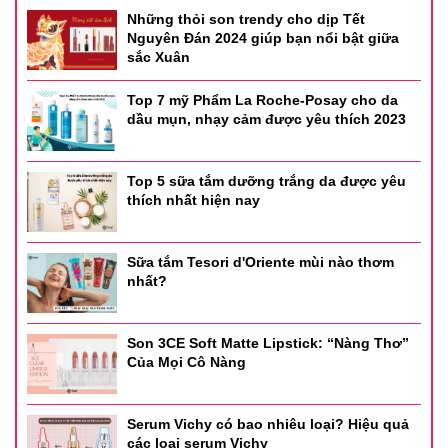
Những thỏi son trendy cho dịp Tết
Nguyên Đán 2024 giúp bạn nổi bật giữa
sắc Xuân
Top 7 mỹ Phẩm La Roche-Posay cho da
dầu mụn, nhạy cảm được yêu thích 2023
Top 5 sữa tắm dưỡng trắng da được yêu
thích nhất hiện nay
Sữa tắm Tesori d'Oriente mùi nào thơm
nhất?
Son 3CE Soft Matte Lipstick: “Nàng Thơ”
Của Mọi Cô Nàng
Serum Vichy có bao nhiêu loại? Hiệu quả
các loại serum Vichy