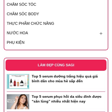
CHĂM SÓC TÓC
CHĂM SÓC BODY
THỰC PHẨM CHỨC NĂNG
NƯỚC HOA
PHỤ KIỆN
LÀM ĐẸP CÙNG SAGI
Top 5 serum dưỡng trắng hiệu quả giá
bình dân cho mùa hè sắp đến
Top 5 serum phục hồi da siêu đỉnh được
“săn lùng” nhiều nhất hiện nay