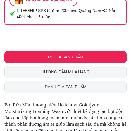
FREESHIP SPX từ đơn 200k cho Quảng Nam Đà Nẵng -
400k cho TP khác
MÔ TẢ SẢN PHẨM
HƯỚNG DẪN MUA HÀNG
ĐÁNH GIÁ SẢN PHẨM
Bọt Rửa Mặt thương hiệu Hadalabo Gokujyun
Moisturizing Foaming Wash với thiết kế dạng tạo bọt độc
đáo cho lớp bọt bông mềm mịn như mây, kết hợp cùng các
thành phần dưỡng ẩm sẽ giúp làm sạch sâu da mà không hề
khô căng, mang đến cho bạn một làn da mềm mại và ẩm