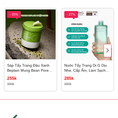
- 35%
- 27%
Sáp Tẩy Trang Đậu Xanh
Nước Tẩy Trang Dr.G Dịu
Beplain Mung Bean Pore
Nhẹ, Cấp Ẩm, Làm Sạch
Grinding Cleansing Balm
Sâu pH Cleansing Water
255k
285k
100ml
490ml
390k
390k