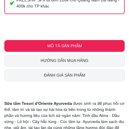
400k cho TP khác
MÔ TẢ SẢN PHẨM
HƯỚNG DẪN MUA HÀNG
ĐÁNH GIÁ SẢN PHẨM
Sữa tắm Tesori d'Oriente Ayurveda
được sinh ra để phục hồi cơ
thể, tâm trí và tái tạo sự hài hòa từ bên trong từ những thành
phần và hương liệu của lịch sử ngàn năm: Tinh dầu Alma - Dầu
vừng - Lô hội - Cây hắc tùng - Cúc tâm tư. Ayurveda làm sạch dịu
nhẹ, giữ ẩm, tái tạo làn da cùng những tầng hương độc đáo để