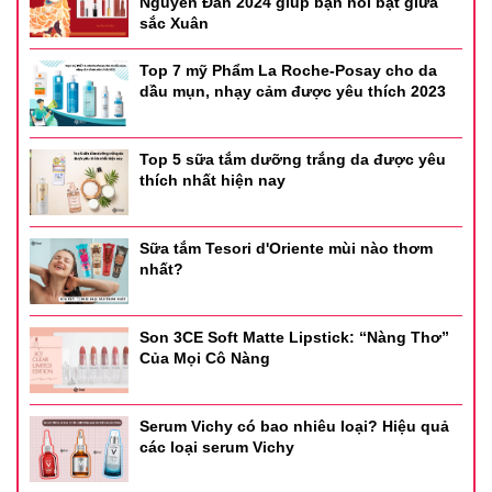
Nguyên Đán 2024 giúp bạn nổi bật giữa
sắc Xuân
Top 7 mỹ Phẩm La Roche-Posay cho da
dầu mụn, nhạy cảm được yêu thích 2023
Top 5 sữa tắm dưỡng trắng da được yêu
thích nhất hiện nay
Sữa tắm Tesori d'Oriente mùi nào thơm
nhất?
Son 3CE Soft Matte Lipstick: “Nàng Thơ”
Của Mọi Cô Nàng
Serum Vichy có bao nhiêu loại? Hiệu quả
các loại serum Vichy