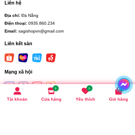
Liên hệ
Địa chỉ:
Đà Nẵng
Điện thoại:
0935.860.234
Email:
sagishopvn@gmail.com
Liên kết sàn
Mạng xã hội
8
0
0
Tài khoản
Cửa hàng
Yêu thích
Giỏ hàng
Hình thức thanh toán