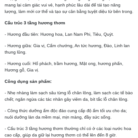
mang lại cảm giác vui vẻ, hạnh phúc lâu dài để tái tạo năng
lượng, làm mới cơ thể và tạo sự cân bằng tuyệt diệu từ bên trong.
Cấu trúc 3 tầng hương thơm
- Hương đầu tiên: Hương hoa, Lan Nam Phi, Tiêu, Quýt.
- Hương giữa: Gia vị, Cẩm chướng, An tức hương, Đào, Linh lan
thung lũng.
- Hương cuối: Hổ phách, trầm hương, Mật ong, hương phấn,
Hương gỗ, Gia vị.
Công dụng sản phẩm:
- Nhẹ nhàng làm sạch sâu từng lỗ chân lông, làm sạch các tế bào
chết; ngăn ngừa các tác nhân gây viêm da, bít tắc lỗ chân lông.
- Công thức dưỡng ẩm độc đáo cung cấp độ ẩm tối ưu cho da;
nuôi dưỡng làn da mềm mại, mịn màng, đầy sức sống.
- Cấu trúc 3 tầng hương thơm thường chỉ có ở các loại nước hoa
cao cấp, giúp da giữ lại hương thơm có thể lên đến 8 giờ.