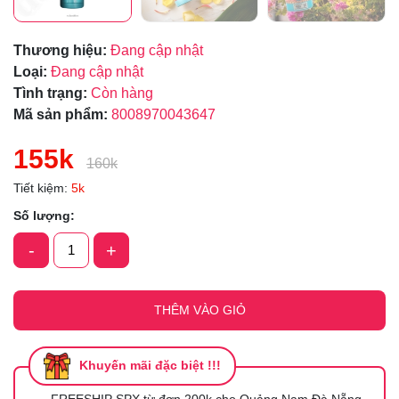
Thương hiệu:
Đang cập nhật
Loại:
Đang cập nhật
Tình trạng:
Còn hàng
Mã sản phẩm:
8008970043647
155k
160k
Tiết kiệm:
5k
Số lượng:
-
+
THÊM VÀO GIỎ
Khuyến mãi đặc biệt !!!
FREESHIP SPX từ đơn 200k cho Quảng Nam Đà Nẵng -