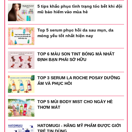
5 tips khắc phục tình trạng tóc bết khi đội
mũ bảo hiểm vào mùa hè
Top 5 serum phục hồi da sau mụn, da
mỏng yếu tốt nhất hiện nay
TOP 6 MÀU SON TINT BÓNG MÀ NHẤT
ĐỊNH BẠN PHẢI SỞ HỮU
TOP 3 SERUM LA ROCHE POSAY DƯỠNG
ẨM VÀ PHỤC HỒI
TOP 5 MÙI BODY MIST CHO NGÀY HÈ
THƠM MÁT
HATOMUGI - HÃNG MỸ PHẨM ĐƯỢC GIỚI
TRẺ TIN DÙNG