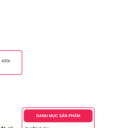
 400k
DANH MỤC SẢN PHẨM
 da
, cải