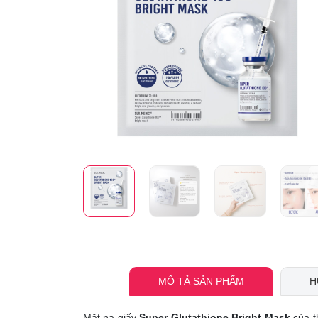
MÔ TẢ SẢN PHẨM
H
Mặt nạ giấy
Super Glutathione Bright Mask
của t