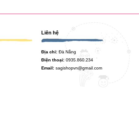
Liên hệ
Địa chỉ:
Đà Nẵng
Điện thoại:
0935.860.234
Email:
sagishopvn@gmail.com
Hình thức thanh toán