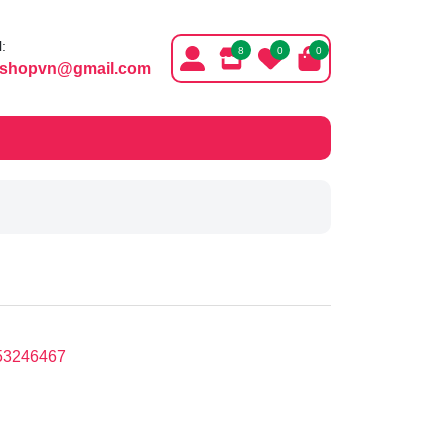
:
8
0
0
ishopvn@gmail.com
53246467