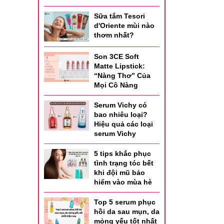
Sữa tắm Tesori
d'Oriente mùi nào
thơm nhất?
Son 3CE Soft
Matte Lipstick:
“Nàng Thơ” Của
Mọi Cô Nàng
Serum Vichy có
bao nhiêu loại?
Hiệu quả các loại
serum Vichy
5 tips khắc phục
tình trạng tóc bết
khi đội mũ bảo
hiểm vào mùa hè
Top 5 serum phục
hồi da sau mụn, da
mỏng yếu tốt nhất