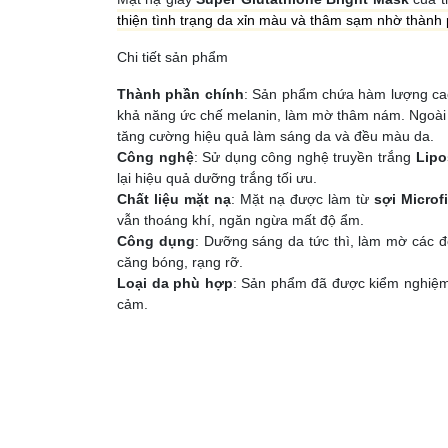
thiện tình trạng da xỉn màu và thâm sạm nhờ thành p
Chi tiết sản phẩm
Thành phần chính
: Sản phẩm chứa hàm lượng c
khả năng ức chế melanin, làm mờ thâm nám. Ngoài 
tăng cường hiệu quả làm sáng da và đều màu da.
Công nghệ
: Sử dụng công nghệ truyền trắng
Lip
lại hiệu quả dưỡng trắng tối ưu.
Chất liệu mặt nạ
: Mặt nạ được làm từ
sợi Microf
vẫn thoáng khí, ngăn ngừa mất độ ẩm.
Công dụng
: Dưỡng sáng da tức thì, làm mờ các đ
căng bóng, rạng rỡ.
Loại da phù hợp
: Sản phẩm đã được kiểm nghiệm d
cảm.