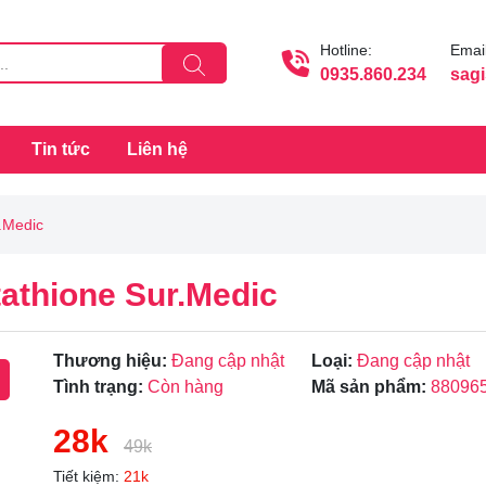
Hotline:
Email
0935.860.234
sag
Tin tức
Liên hệ
.Medic
tathione Sur.Medic
Thương hiệu:
Đang cập nhật
Loại:
Đang cập nhật
Tình trạng:
Còn hàng
Mã sản phẩm:
88096
28k
49k
Tiết kiệm:
21k
Mã giảm giá: