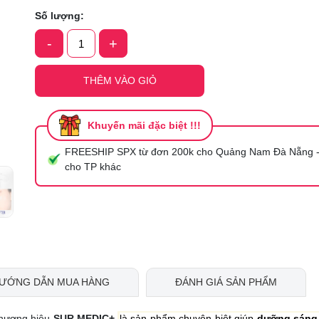
Số lượng:
Ngày hết hạn:
-
+
Điều kiện:
THÊM VÀO GIỎ
Khuyến mãi đặc biệt !!!
FREESHIP SPX từ đơn 200k cho Quảng Nam Đà Nẵng -
cho TP khác
ƯỚNG DẪN MUA HÀNG
ĐÁNH GIÁ SẢN PHẨM
hương hiệu
SUR.ME
DIC+
là sản phẩm chuyên biệt giúp
dưỡng sáng