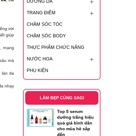
DƯỠNG DA
TRANG ĐIỂM
CHĂM SÓC TÓC
iếng với
iết giúp
CHĂM SÓC BODY
THỰC PHẨM CHỨC NĂNG
o, mang
NƯỚC HOA
 sâu mà
PHỤ KIỆN
 làn da
da nhạy
LÀM ĐẸP CÙNG SAGI
Top 5 serum
dưỡng trắng hiệu
quả giá bình dân
cho mùa hè sắp
đến