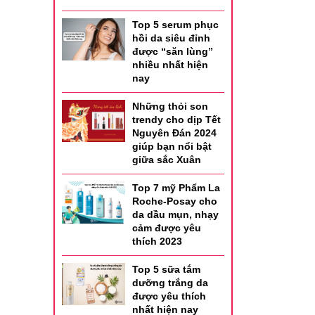
Top 5 serum phục
hồi da siêu đỉnh
được “săn lùng”
nhiều nhất hiện
nay
Những thỏi son
trendy cho dịp Tết
Nguyên Đán 2024
giúp bạn nổi bật
giữa sắc Xuân
Top 7 mỹ Phẩm La
Roche-Posay cho
da dầu mụn, nhạy
cảm được yêu
thích 2023
Top 5 sữa tắm
dưỡng trắng da
được yêu thích
nhất hiện nay