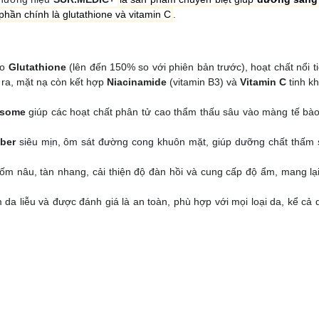
hần chính là glutathione và vitamin C
.
ao
Glutathione
(lên đến 150% so với phiên bản trước), hoạt chất nổi t
ra, mặt nạ còn kết hợp
Niacinamide
(vitamin B3) và
Vitamin C
tinh kh
osome
giúp các hoạt chất phân tử cao thẩm thấu sâu vào màng tế bà
iber
siêu mịn, ôm sát đường cong khuôn mặt, giúp dưỡng chất thấm
ốm nâu, tàn nhang, cải thiện độ đàn hồi và cung cấp độ ẩm, mang lại
a liễu và được đánh giá là an toàn, phù hợp với mọi loại da, kể cả 