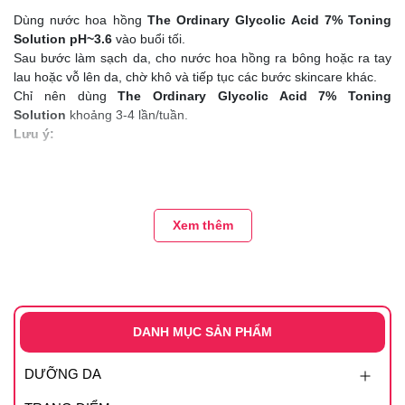
Dùng nước hoa hồng
The Ordinary Glycolic Acid 7% Toning
Solution pH~3.6
vào buổi tối.
Sau bước làm sạch da, cho nước hoa hồng ra bông hoặc ra tay
lau hoặc vỗ lên da, chờ khô và tiếp tục các bước skincare khác.
Chỉ nên dùng
The Ordinary Glycolic Acid 7% Toning
Solution
khoảng 3-4 lần/tuần.
Lưu ý:
AHA làm da bạn dễ bắt nắng hơn. Dùng kem chống nắng, hạn
chế tiếp xúc với ánh nắng khi dùng sản phẩm này.
Glycolic Acid là AHA có kích thước phân tử nhỏ nhất, có thể tẩy da
chết sâu nhất trong các AHA nên sẽ gây cảm giác châm chích khi
Xem thêm
mới sử dụng. Sau vài tháng quen với sản phẩm, cảm giác châm
chích sẽ giảm dần.
DANH MỤC SẢN PHẨM
DƯỠNG DA