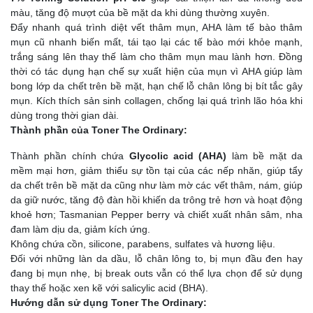
màu, tăng độ mượt của bề mặt da khi dùng thường xuyên.
Đẩy nhanh quá trình diệt vết thâm mụn, AHA làm tế bào thâm
mụn cũ nhanh biến mất, tái tạo lại các tế bào mới khỏe mạnh,
trắng sáng lên thay thế làm cho thâm mụn mau lành hơn. Đồng
thời có tác dụng hạn chế sự xuất hiện của mụn vì AHA giúp làm
bong lớp da chết trên bề mặt, hạn chế lỗ chân lông bị bít tắc gây
mụn. Kích thích sản sinh collagen, chống lại quá trình lão hóa khi
dùng trong thời gian dài.
Thành phần của Toner The Ordinary:
Thành phần chính chứa
Glycolic acid (AHA)
làm bề mặt da
mềm mại hơn, giảm thiểu sự tồn tại của các nếp nhăn, giúp tẩy
da chết trên bề mặt da cũng như làm mờ các vết thâm, nám, giúp
da giữ nước, tăng độ đàn hồi khiến da trông trẻ hơn và hoạt động
khoẻ hơn; Tasmanian Pepper berry và chiết xuất nhân sâm, nha
đam làm dịu da, giảm kích ứng.
Không chứa cồn, silicone, parabens, sulfates và hương liệu.
Đối với những làn da dầu, lỗ chân lông to, bị mụn đầu đen hay
đang bị mụn nhẹ, bị break outs vẫn có thể lựa chọn để sử dụng
thay thế hoặc xen kẽ với salicylic acid (BHA).
Hướng dẫn sử dụng Toner The Ordinary: