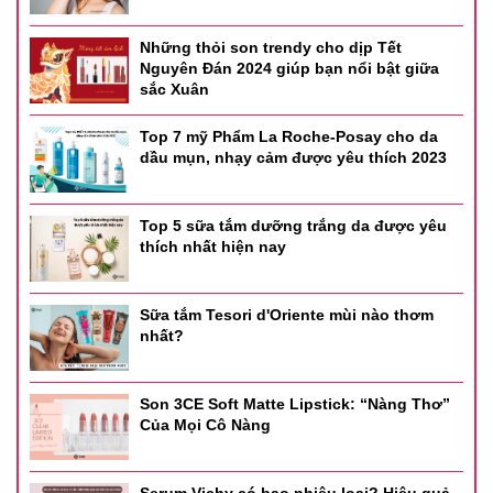
Những thỏi son trendy cho dịp Tết
Nguyên Đán 2024 giúp bạn nổi bật giữa
sắc Xuân
Top 7 mỹ Phẩm La Roche-Posay cho da
dầu mụn, nhạy cảm được yêu thích 2023
Top 5 sữa tắm dưỡng trắng da được yêu
thích nhất hiện nay
Sữa tắm Tesori d'Oriente mùi nào thơm
nhất?
Son 3CE Soft Matte Lipstick: “Nàng Thơ”
Của Mọi Cô Nàng
Serum Vichy có bao nhiêu loại? Hiệu quả