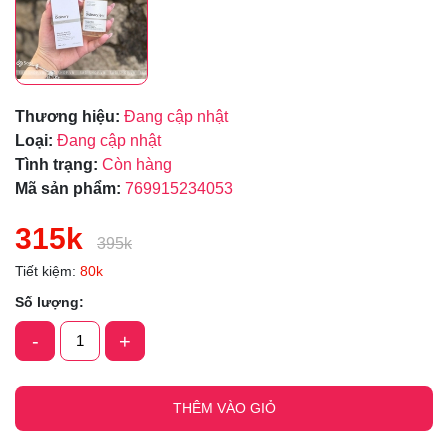
Thương hiệu:
Đang cập nhật
Loại:
Đang cập nhật
Tình trạng:
Còn hàng
Mã sản phẩm:
769915234053
315k
395k
Tiết kiệm:
80k
Số lượng:
-
+
THÊM VÀO GIỎ