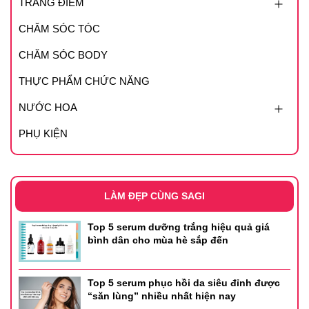
TRANG ĐIỂM
CHĂM SÓC TÓC
CHĂM SÓC BODY
THỰC PHẨM CHỨC NĂNG
NƯỚC HOA
PHỤ KIỆN
LÀM ĐẸP CÙNG SAGI
Top 5 serum dưỡng trắng hiệu quả giá
bình dân cho mùa hè sắp đến
Top 5 serum phục hồi da siêu đỉnh được
“săn lùng” nhiều nhất hiện nay