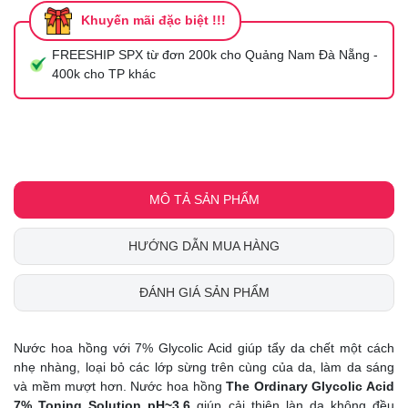
Khuyến mãi đặc biệt !!!
FREESHIP SPX từ đơn 200k cho Quảng Nam Đà Nẵng -
400k cho TP khác
MÔ TẢ SẢN PHẨM
HƯỚNG DẪN MUA HÀNG
ĐÁNH GIÁ SẢN PHẨM
Nước hoa hồng với 7% Glycolic Acid giúp tẩy da chết một cách
nhẹ nhàng, loại bỏ các lớp sừng trên cùng của da, làm da sáng
và mềm mượt hơn. Nước hoa hồng
The Ordinary Glycolic Acid
7% Toning Solution pH~3.6
giúp cải thiện làn da không đều