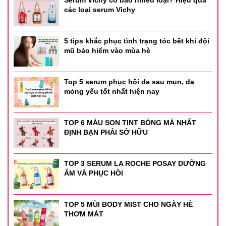
các loại serum Vichy
5 tips khắc phục tình trạng tóc bết khi đội
mũ bảo hiểm vào mùa hè
Top 5 serum phục hồi da sau mụn, da
mỏng yếu tốt nhất hiện nay
TOP 6 MÀU SON TINT BÓNG MÀ NHẤT
ĐỊNH BẠN PHẢI SỞ HỮU
TOP 3 SERUM LA ROCHE POSAY DƯỠNG
ẨM VÀ PHỤC HỒI
TOP 5 MÙI BODY MIST CHO NGÀY HÈ
THƠM MÁT