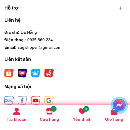
Hỗ trợ
Liên hệ
Địa chỉ:
Đà Nẵng
Điện thoại:
0935.860.234
Email:
sagishopvn@gmail.com
Liên kết sàn
Mạng xã hội
8
0
0
Hình thức thanh toán
Tài khoản
Cửa hàng
Yêu thích
Giỏ hàng