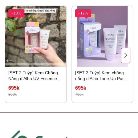
- 13%
- 12%
[SET 2 Tuýp] Kem Chống
[SET 2 Tuýp] Kem chống
Nắng d'Alba UV Essence
nắng d'Alba Tone Up Purple
Waterfull+ Tone Up Color
Correcting Nâng Tone Tím
695k
695k
Correcting 50ml
Hiệu Chỉnh Sắc Da
800k
790k