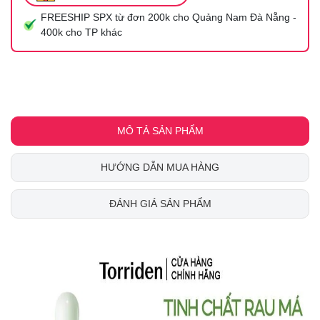
FREESHIP SPX từ đơn 200k cho Quảng Nam Đà Nẵng -
400k cho TP khác
MÔ TẢ SẢN PHẨM
HƯỚNG DẪN MUA HÀNG
ĐÁNH GIÁ SẢN PHẨM