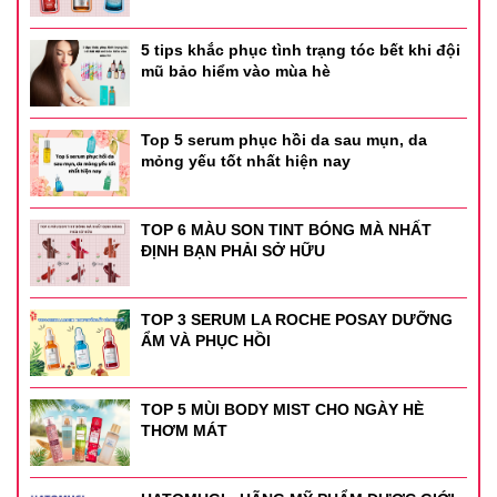
5 tips khắc phục tình trạng tóc bết khi đội
mũ bảo hiểm vào mùa hè
Top 5 serum phục hồi da sau mụn, da
mỏng yếu tốt nhất hiện nay
TOP 6 MÀU SON TINT BÓNG MÀ NHẤT
ĐỊNH BẠN PHẢI SỞ HỮU
TOP 3 SERUM LA ROCHE POSAY DƯỠNG
ẨM VÀ PHỤC HỒI
TOP 5 MÙI BODY MIST CHO NGÀY HÈ
THƠM MÁT