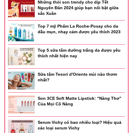
Những thỏi son trendy cho dịp Tết
Nguyên Đán 2024 giúp bạn nổi bật giữa
sắc Xuân
Top 7 mỹ Phẩm La Roche-Posay cho da
dầu mụn, nhạy cảm được yêu thích 2023
Top 5 sữa tắm dưỡng trắng da được yêu
thích nhất hiện nay
Sữa tắm Tesori d'Oriente mùi nào thơm
nhất?
Son 3CE Soft Matte Lipstick: “Nàng Thơ”
Của Mọi Cô Nàng
Serum Vichy có bao nhiêu loại? Hiệu quả
các loại serum Vichy