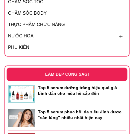
CHĂM SÓC TÓC
CHĂM SÓC BODY
THỰC PHẨM CHỨC NĂNG
NƯỚC HOA
PHỤ KIỆN
LÀM ĐẸP CÙNG SAGI
Top 5 serum dưỡng trắng hiệu quả giá
bình dân cho mùa hè sắp đến
Top 5 serum phục hồi da siêu đỉnh được
“săn lùng” nhiều nhất hiện nay