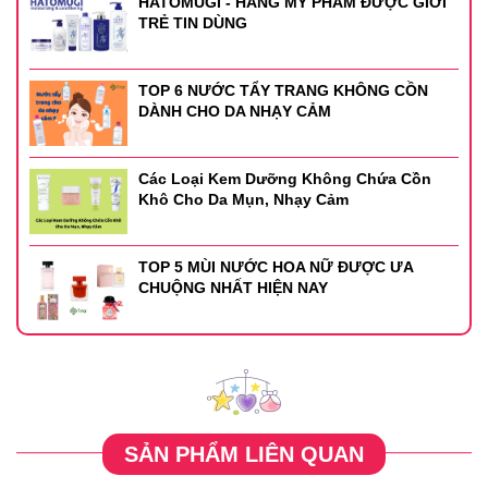
HATOMUGI - HÃNG MỸ PHẨM ĐƯỢC GIỚI
TRẺ TIN DÙNG
TOP 6 NƯỚC TẨY TRANG KHÔNG CỒN
DÀNH CHO DA NHẠY CẢM
Các Loại Kem Dưỡng Không Chứa Cồn
Khô Cho Da Mụn, Nhạy Cảm
TOP 5 MÙI NƯỚC HOA NỮ ĐƯỢC ƯA
CHUỘNG NHẤT HIỆN NAY
SẢN PHẨM LIÊN QUAN