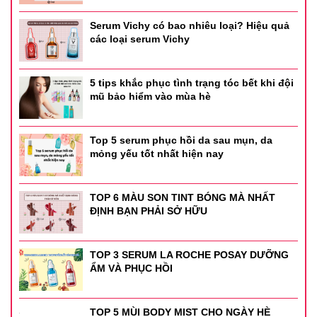
➖ Không nên dùng quá nhiều lần trong 1 ngày. 1 ngày chỉ nên
Serum Vichy có bao nhiêu loại? Hiệu quả
dùng 1 lần
các loại serum Vichy
➖Khi rụng dâu hoặc bị ra huyết trắng nhiều thì dùng 2 lần / ngày
5 tips khắc phục tình trạng tóc bết khi đội
mũ bảo hiểm vào mùa hè
Top 5 serum phục hồi da sau mụn, da
mỏng yếu tốt nhất hiện nay
TOP 6 MÀU SON TINT BÓNG MÀ NHẤT
ĐỊNH BẠN PHẢI SỞ HỮU
TOP 3 SERUM LA ROCHE POSAY DƯỠNG
ẨM VÀ PHỤC HỒI
TOP 5 MÙI BODY MIST CHO NGÀY HÈ