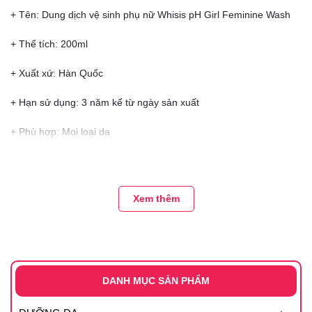
+ Tên: Dung dịch vệ sinh phụ nữ Whisis pH Girl Feminine Wash
+ Thể tích: 200ml
+ Xuất xứ: Hàn Quốc
+ Hạn sử dụng: 3 năm kể từ ngày sản xuất
+ Phù hợp: Mọi loại da
THÀNH PHẦN CHÍNH:
Xem thêm
1️⃣ Lactobacillus : thành phần lợi khuẩn tạo môi trường PH chuẩn,
bảo vệ cô bé giảm khí hư, mùi hôi
2️⃣ Tía tô: chứa nhiều chất oxy hoá, giảm mẩn ngứa
3️⃣ Ngải cứu : có tác dụng chống lại các vi khuẩn gây bệnh ở âm
DANH MỤC SẢN PHẨM
đạo, nấm candida âm đạo. Đồng thời, kích hoạt cơ chế miễn dịch
của cơ thể để chống lại sự xâm nhập của vi khuẩn, nấm gây bệnh