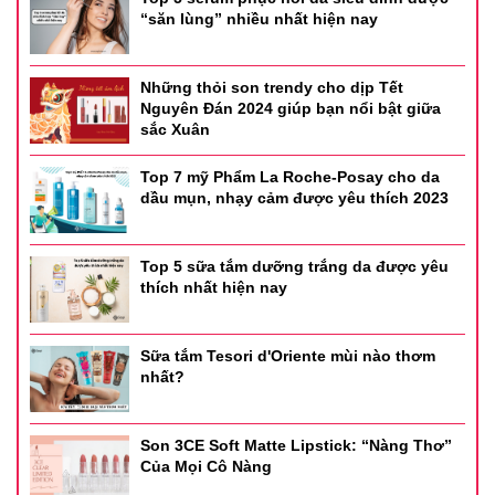
“săn lùng” nhiều nhất hiện nay
CÔNG DỤNG CHUNG:
➖ Cân bằng độ PH – hạn chế tình trạng viêm nhiễm, nấm ngứa
Những thỏi son trendy cho dịp Tết
Nguyên Đán 2024 giúp bạn nổi bật giữa
➖Giúp hỗ trợ giảm kích ứng
sắc Xuân
➖Hỗ trợ thuyên giảm các bệnh phụ khoa
Top 7 mỹ Phẩm La Roche-Posay cho da
dầu mụn, nhạy cảm được yêu thích 2023
➖ Sản phẩm dịu nhẹ, cấp ẩm , không gây khô rát , tạo cảm giác
dễ chịu cả ngày dài
Top 5 sữa tắm dưỡng trắng da được yêu
thích nhất hiện nay
HƯỚNG DẪN SỬ DỤNG:
➖ Làm ướt cô bé
Sữa tắm Tesori d'Oriente mùi nào thơm
nhất?
➖ Đổ 1 ít ddvs ra tay, tạo bọt rồi thoa đều lên khu vực cô bé ,
massage 10-20s
Son 3CE Soft Matte Lipstick: “Nàng Thơ”
Của Mọi Cô Nàng
➖Rửa sạch bằng nước và lau khô