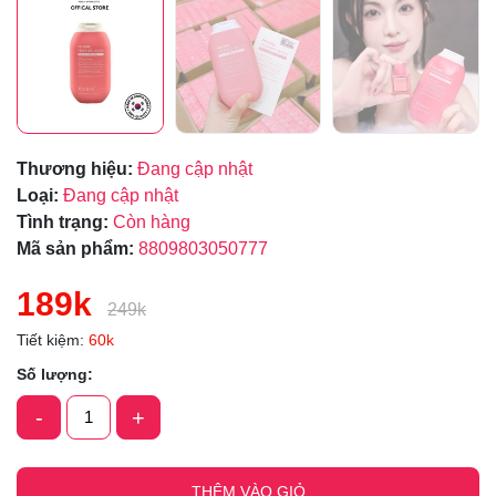
Thương hiệu:
Đang cập nhật
Loại:
Đang cập nhật
Tình trạng:
Còn hàng
Mã sản phẩm:
8809803050777
189k
249k
Tiết kiệm:
60k
Số lượng:
-
+
THÊM VÀO GIỎ