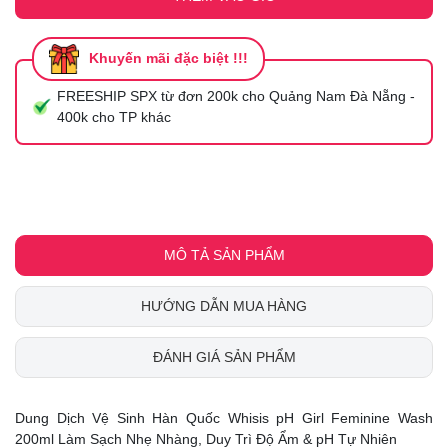
Khuyến mãi đặc biệt !!!
FREESHIP SPX từ đơn 200k cho Quảng Nam Đà Nẵng -
400k cho TP khác
MÔ TẢ SẢN PHẨM
HƯỚNG DẪN MUA HÀNG
ĐÁNH GIÁ SẢN PHẨM
Dung Dịch Vệ Sinh Hàn Quốc Whisis pH Girl Feminine Wash
200ml Làm Sạch Nhẹ Nhàng, Duy Trì Độ Ẩm & pH Tự Nhiên