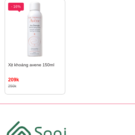
- 16%
Xịt khoáng avene 150ml
209k
250k