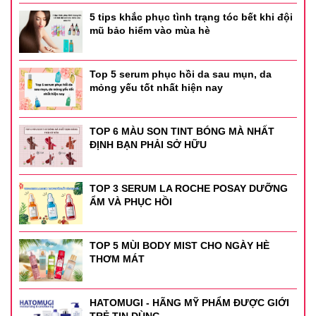
5 tips khắc phục tình trạng tóc bết khi đội
mũ bảo hiểm vào mùa hè
Top 5 serum phục hồi da sau mụn, da
mỏng yếu tốt nhất hiện nay
TOP 6 MÀU SON TINT BÓNG MÀ NHẤT
ĐỊNH BẠN PHẢI SỞ HỮU
TOP 3 SERUM LA ROCHE POSAY DƯỠNG
ẨM VÀ PHỤC HỒI
TOP 5 MÙI BODY MIST CHO NGÀY HÈ
THƠM MÁT
HATOMUGI - HÃNG MỸ PHẨM ĐƯỢC GIỚI
TRẺ TIN DÙNG