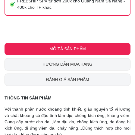
FREESHIP SPX từ đơn 200k cho Quảng Nam Đà Nẵng -
400k cho TP khác
MÔ TẢ SẢN PHẨM
HƯỚNG DẪN MUA HÀNG
ĐÁNH GIÁ SẢN PHẨM
THÔNG TIN SẢN PHẨM
Với thành phần nước khoáng tinh khiết, giàu nguyên tố vi lượng
và chất khoáng có đặc tính làm dịu, chống kích ứng, kháng viêm.
Cung cấp nước cho da, ,làm dịu da, chống kích ứng, da đang bị
kích ứng, dị ứng,viêm da, cháy nắng…Dùng thích hợp cho mọi
loại da, dùng được cho em bé.