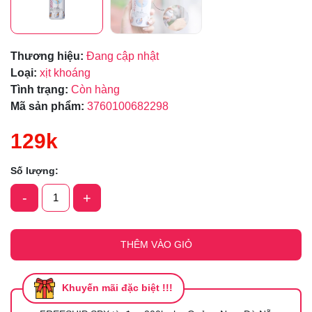
Thương hiệu:
Đang cập nhật
Loại:
xịt khoáng
Tình trạng:
Còn hàng
Mã sản phẩm:
3760100682298
129k
Số lượng:
-
+
THÊM VÀO GIỎ
Khuyến mãi đặc biệt !!!