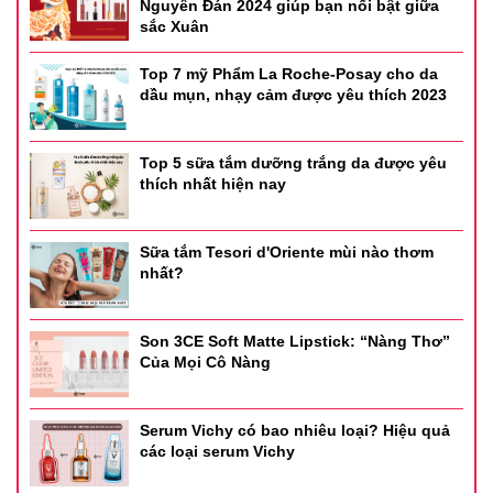
CÁCH DÙNG
Nguyên Đán 2024 giúp bạn nổi bật giữa
sắc Xuân
Đặt chai nước khoáng song song mặt, cách mặt khoảng 1 gang
tay, xịt đều 1 vòng khắp gương mặt, vỗ nhẹ khoảng 30 giây.
Top 7 mỹ Phẩm La Roche-Posay cho da
dầu mụn, nhạy cảm được yêu thích 2023
Thể tích: 150ml
Xuất xứ: Pháp
Thương hiệu: Evoluderm
Top 5 sữa tắm dưỡng trắng da được yêu
thích nhất hiện nay
Sữa tắm Tesori d'Oriente mùi nào thơm
nhất?
Son 3CE Soft Matte Lipstick: “Nàng Thơ”
Của Mọi Cô Nàng
Serum Vichy có bao nhiêu loại? Hiệu quả
các loại serum Vichy