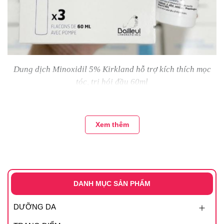
Dung dịch Minoxidil 5% Kirkland hỗ trợ kích thích mọc
tóc, trị hói đầu 60ml
Đối tượng sử dụng
- Sử dụng dành cho những ai đang phải đối mặt với tình
Xem thêm
trạng rụng tóc, tóc gãy do các nguyên nhân hói đầu do
tăng tiết androgen.
- Dành cho cả nam và nữ giới đang đối mặt với tình trạng
tóc mỏng và nguy cơ hói đầu.
DANH MỤC SẢN PHẨM
- Thích hợp với những người có mái tóc khô xơ, dễ gãy
DƯỠNG DA
rụng, kém sức sống.