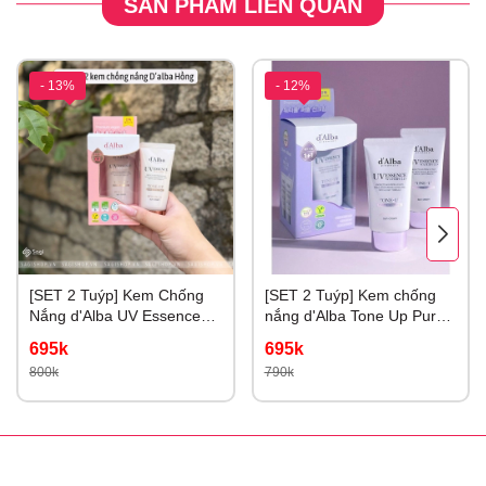
SẢN PHẨM LIÊN QUAN
- 13%
- 12%
[SET 2 Tuýp] Kem Chống
[SET 2 Tuýp] Kem chống
Nắng d'Alba UV Essence
nắng d'Alba Tone Up Purple
Waterfull+ Tone Up Color
Correcting Nâng Tone Tím
695k
695k
Correcting 50ml
Hiệu Chỉnh Sắc Da
800k
790k