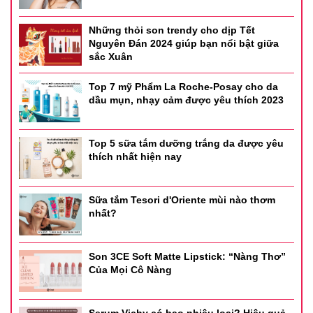
Những thỏi son trendy cho dịp Tết
Nguyên Đán 2024 giúp bạn nổi bật giữa
sắc Xuân
Top 7 mỹ Phẩm La Roche-Posay cho da
dầu mụn, nhạy cảm được yêu thích 2023
Top 5 sữa tắm dưỡng trắng da được yêu
thích nhất hiện nay
Sữa tắm Tesori d'Oriente mùi nào thơm
nhất?
Son 3CE Soft Matte Lipstick: “Nàng Thơ”
Của Mọi Cô Nàng
Giảm rụng tóc đồng thời kích thích kích thích phát triển
tóc ở nam và nữ
Serum Vichy có bao nhiêu loại? Hiệu quả