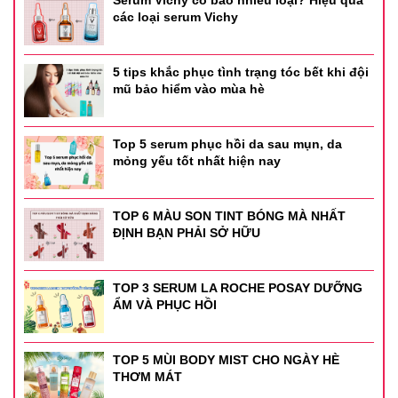
các loại serum Vichy
Cách dùng và liều dùng
- Bôi dung dịch ngoài da minoxidil 5% một lần vào buổi
5 tips khắc phục tình trạng tóc bết khi đội
sáng và một lần vào buổi tối. Nên thoa vào ban đêm từ 2
mũ bảo hiểm vào mùa hè
đến 4 giờ trước khi đi ngủ để da khô. Mỗi chai nên dùng
trong một tháng, nếu được sử dụng theo chỉ dẫn.
Top 5 serum phục hồi da sau mụn, da
mỏng yếu tốt nhất hiện nay
- Lưu ý:
Liều dùng trên chỉ mang tính chất tham khảo.
Liều dùng cụ thể tùy thuộc vào thể trạng và mức độ diễn
tiến của bệnh. Để có liều dùng phù hợp, bạn cần tham khảo
TOP 6 MÀU SON TINT BÓNG MÀ NHẤT
ý kiến bác sĩ hoặc chuyên viên y tế.
ĐỊNH BẠN PHẢI SỞ HỮU
Thông tin sản phẩm
TOP 3 SERUM LA ROCHE POSAY DƯỠNG
-
Xuất xứ: Pháp
ẨM VÀ PHỤC HỒI
-
Dạng: Lỏng
TOP 5 MÙI BODY MIST CHO NGÀY HÈ
-
Thương hiệu: Bailleul
THƠM MÁT