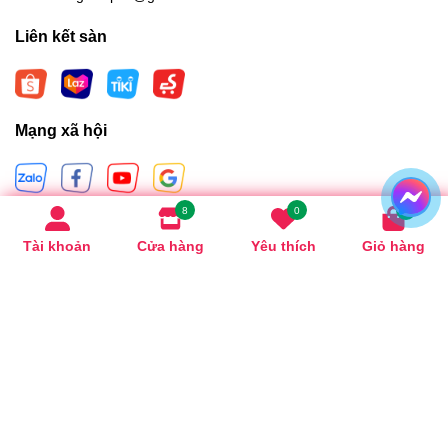
Liên kết sàn
Mạng xã hội
8
0
0
Hình thức thanh toán
Tài khoản
Cửa hàng
Yêu thích
Giỏ hàng
Bản quyền thuộc về
Sagishopdanang
.
Cung cấp bởi
Sapo