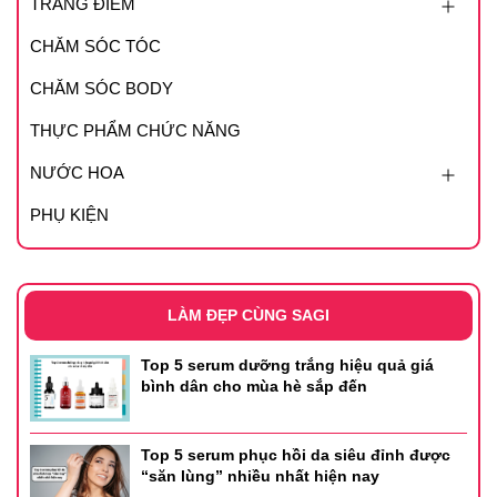
TRANG ĐIỂM
Thành phần
CHĂM SÓC TÓC
- Minoxidil 5%
CHĂM SÓC BODY
- Tá dược: propylene glycol, nước tinh khiết, ethanol 96%
THỰC PHẨM CHỨC NĂNG
vừa đủ 100ml
NƯỚC HOA
Công dụng
PHỤ KIỆN
- Giảm rụng tóc đồng thời kích thích kích thích phát triển
tóc ở nam và nữ giới bị hói đầu và hỗ trợ điều trị hói đầu
do nguyên nhân tăng tiết androgen ở người lớn.
LÀM ĐẸP CÙNG SAGI
- Hỗ trợ mọc dày tóc giúp tóc mọc nhanh và đều hơn
Top 5 serum dưỡng trắng hiệu quả giá
- Hỗ trợ giúp tóc chắc khỏe, giảm tình trạng gãy rụng
bình dân cho mùa hè sắp đến
- Cung cấp chất dinh dưỡng và phục hồi tóc hư tổn
Top 5 serum phục hồi da siêu đỉnh được
“săn lùng” nhiều nhất hiện nay