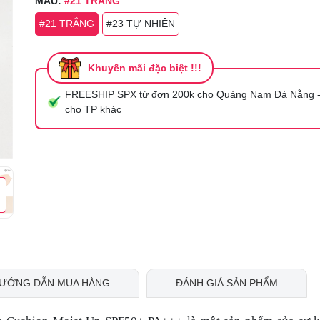
MÀU:
#21 TRẮNG
Mã giảm giá:
#21 TRẮNG
#23 TỰ NHIÊN
Ngày hết hạn:
Khuyến mãi đặc biệt !!!
Điều kiện:
FREESHIP SPX từ đơn 200k cho Quảng Nam Đà Nẵng -
cho TP khác
ƯỚNG DẪN MUA HÀNG
ĐÁNH GIÁ SẢN PHẨM