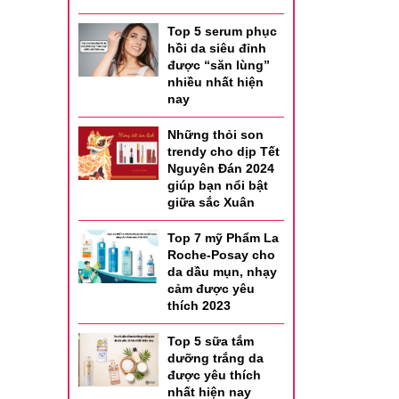
Top 5 serum phục
hồi da siêu đỉnh
được “săn lùng”
nhiều nhất hiện
nay
Những thỏi son
trendy cho dịp Tết
Nguyên Đán 2024
giúp bạn nổi bật
giữa sắc Xuân
Top 7 mỹ Phẩm La
Roche-Posay cho
da dầu mụn, nhạy
cảm được yêu
thích 2023
Top 5 sữa tắm
dưỡng trắng da
được yêu thích
nhất hiện nay