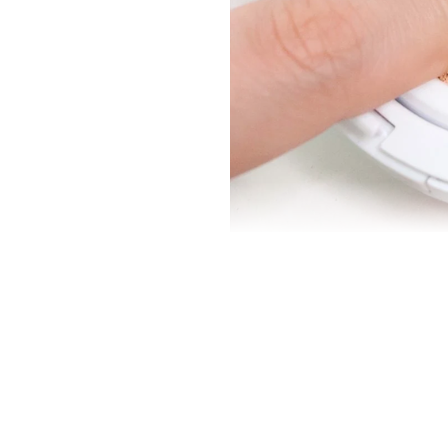
Cushion Dưỡng Ẩm Mi
Bảng màu tại nhà Sagi
- 21 Light Beige: Tông sáng
- 23 Natural Beige: Tông tự nhiên
Công dụng