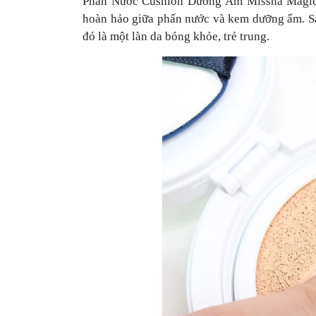
Phấn Nước Cushion Dưỡng Ẩm Missha Magic 
hoàn hảo giữa phấn nước và kem dưỡng ẩm. Sả
đó là một làn da bóng khỏe, trẻ trung.