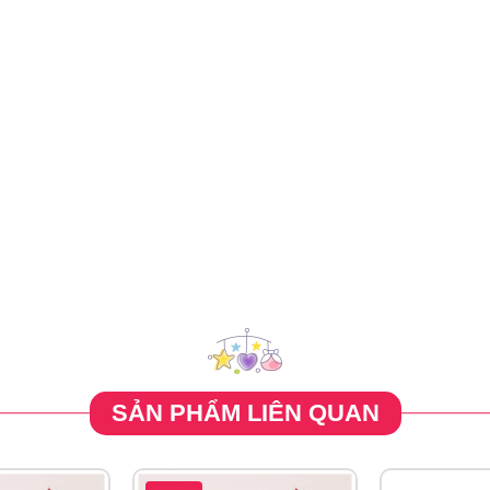
à dưỡng ẩm cho da, giúp da bóng khỏe
ợng vừa đủ sản phẩm Phấn Nước Missha Magic Cushion Moist
hiều lớp chồng lên nhau cho đến khi đạt lớp nền mong muốn.
SẢN PHẨM LIÊN QUAN