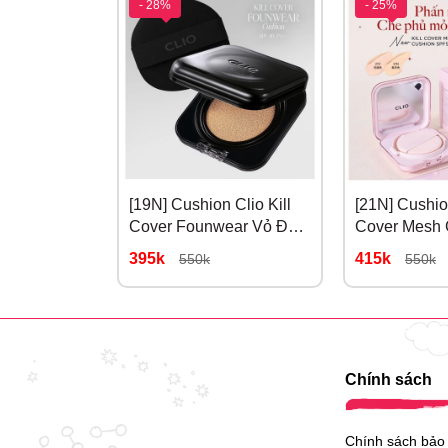
- 28%
- 25%
[19N] Cushion Clio Kill
[21N] Cushion
Cover Founwear Vỏ Đen
Cover Mesh 
Cho Da Dầu #19N
Hồng # 21N 
395k
415k
550k
550k
porcelain
Chính sách
Chính sách bảo