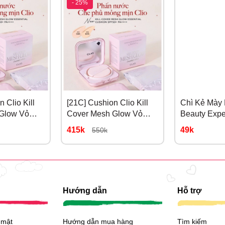
- 25%
 Clio Kill
[21C] Cushion Clio Kill
Chì Kẻ Mày
Glow Vỏ
Cover Mesh Glow Vỏ
Beauty Expe
linen
Hồng Màu 21C lingerie
Lasting #01
415k
49k
550k
Hướng dẫn
Hỗ trợ
 mật
Hướng dẫn mua hàng
Tìm kiếm