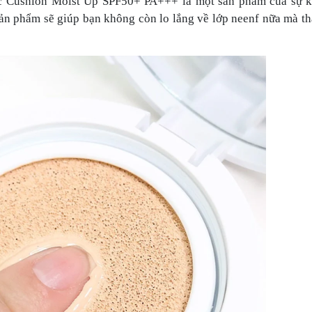
Cushion Moist Up SPF50+ PA+++ là một sản phẩm của sự k
n phẩm sẽ giúp bạn không còn lo lắng về lớp neenf nữa mà t