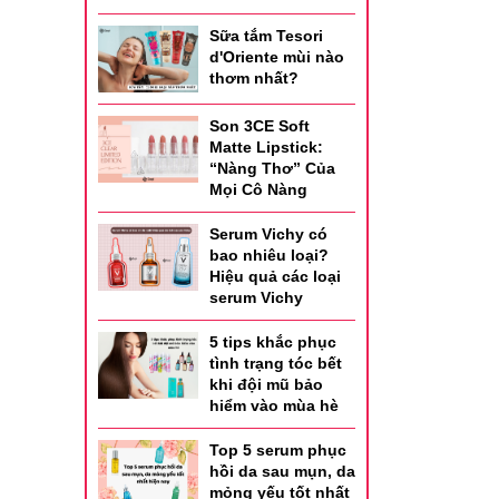
khoáng
Sữa tắm Tesori
d'Oriente mùi nào
thơm nhất?
Son 3CE Soft
hết các
Matte Lipstick:
y nhé.
“Nàng Thơ” Của
Mọi Cô Nàng
và nhẹ
Serum Vichy có
bao nhiêu loại?
Hiệu quả các loại
 nhẹ là
serum Vichy
5 tips khắc phục
hơn thì
tình trạng tóc bết
khi đội mũ bảo
hiểm vào mùa hè
Top 5 serum phục
hồi da sau mụn, da
mỏng yếu tốt nhất