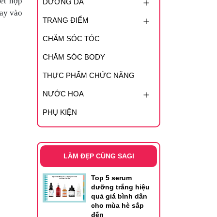
ết hợp
DƯỠNG DA
hay vào
TRANG ĐIỂM
CHĂM SÓC TÓC
CHĂM SÓC BODY
THỰC PHẨM CHỨC NĂNG
NƯỚC HOA
PHỤ KIỆN
LÀM ĐẸP CÙNG SAGI
Top 5 serum
dưỡng trắng hiệu
quả giá bình dân
cho mùa hè sắp
đến