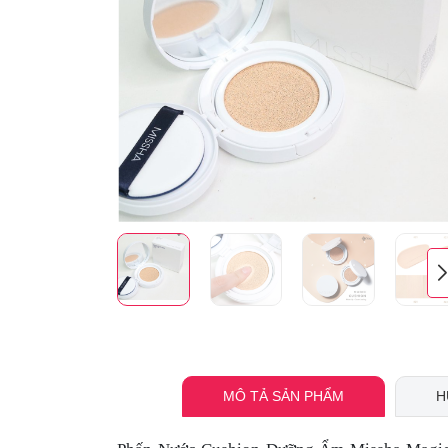
MÔ TẢ SẢN PHẨM
H