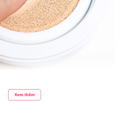
ssha Magic Cushion Moist Up SPF50+ PA+++
Xem thêm