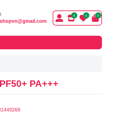
:
8
0
0
ishopvn@gmail.com
SPF50+ PA+++
81449268