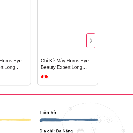
- 25%
 Horus Eye
Chì Kẻ Mày Horus Eye
Mascara Là
rt Long
Beauty Expert Long
Chống Trôi 
 Xám
Lasting #02 Nâu Tự
Superproof
49k
225k
299k
Nhiên
Liên hệ
Địa chỉ:
Đà Nẵng