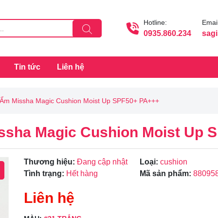
Hotline:
Email
0935.860.234
sag
Tin tức
Liên hệ
Ẩm Missha Magic Cushion Moist Up SPF50+ PA+++
sha Magic Cushion Moist Up 
Thương hiệu:
Đang cập nhật
Loại:
cushion
Tình trạng:
Hết hàng
Mã sản phẩm:
88095
Liên hệ