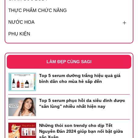
cảm giác nặng trên da.
THỰC PHẨM CHỨC NĂNG
- Không gây hiện tượng khô, mốc nền.
NƯỚC HOA
Bảng màu tại nhà Sagi Shop
PHỤ KIỆN
- 1W1 Bone
LÀM ĐẸP CÙNG SAGI
Top 5 serum dưỡng trắng hiệu quả giá
bình dân cho mùa hè sắp đến
Top 5 serum phục hồi da siêu đỉnh được
“săn lùng” nhiều nhất hiện nay
Những thỏi son trendy cho dịp Tết
Nguyên Đán 2024 giúp bạn nổi bật giữa
sắc Xuân