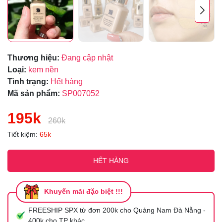
Thương hiệu:
Đang cập nhật
Loại:
kem nền
Tình trạng:
Hết hàng
Mã sản phẩm:
SP007052
195k
260k
Tiết kiệm:
65k
HẾT HÀNG
Khuyến mãi đặc biệt !!!
FREESHIP SPX từ đơn 200k cho Quảng Nam Đà Nẵng -
400k cho TP khác