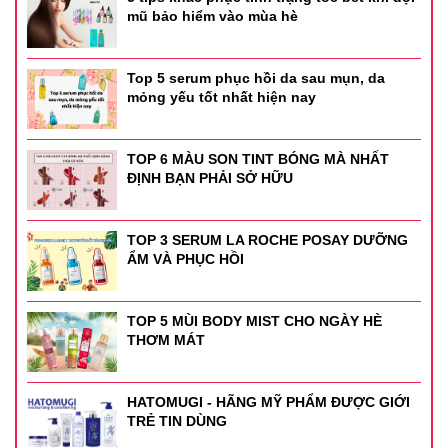
mũ bảo hiểm vào mùa hè
Top 5 serum phục hồi da sau mụn, da
mỏng yếu tốt nhất hiện nay
TOP 6 MÀU SON TINT BÓNG MÀ NHẤT
ĐỊNH BẠN PHẢI SỞ HỮU
TOP 3 SERUM LA ROCHE POSAY DƯỠNG
ẨM VÀ PHỤC HỒI
TOP 5 MÙI BODY MIST CHO NGÀY HÈ
THƠM MÁT
HATOMUGI - HÃNG MỸ PHẨM ĐƯỢC GIỚI
TRẺ TIN DÙNG