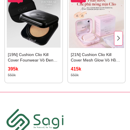
[19N] Cushion Clio Kill
[21N] Cushion Clio Kill
Cover Founwear Vỏ Đen
Cover Mesh Glow Vỏ Hồng
Cho Da Dầu #19N
# 21N linen
395k
415k
porcelain
550k
550k