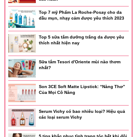
Top 7 mỹ Phẩm La Roche-Posay cho da
dầu mụn, nhạy cảm được yêu thích 2023
Top 5 sữa tắm dưỡng trắng da được yêu
thích nhất hiện nay
Thông tin sản phẩm
- Dung tích: 7ml
Sữa tắm Tesori d'Oriente mùi nào thơm
nhất?
- Thương hiệu: Estée Lauder
- Xuất xứ thương hiệu: Mỹ
Son 3CE Soft Matte Lipstick: “Nàng Thơ”
Của Mọi Cô Nàng
Serum Vichy có bao nhiêu loại? Hiệu quả
các loại serum Vichy
5 tips khắc phục tình trạng tóc bết khi đội