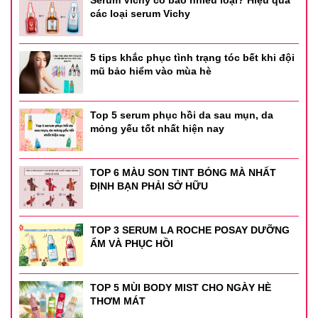
các loại serum Vichy
5 tips khắc phục tình trạng tóc bết khi đội
mũ bảo hiểm vào mùa hè
Top 5 serum phục hồi da sau mụn, da
mỏng yếu tốt nhất hiện nay
Thông tin sản phẩm
- Thương hiệu : Gege Bear
TOP 6 MÀU SON TINT BÓNG MÀ NHẤT
ĐỊNH BẠN PHẢI SỞ HỮU
- Xuất xứ : Trung Quốc
TOP 3 SERUM LA ROCHE POSAY DƯỠNG
ẨM VÀ PHỤC HỒI
TOP 5 MÙI BODY MIST CHO NGÀY HÈ
THƠM MÁT