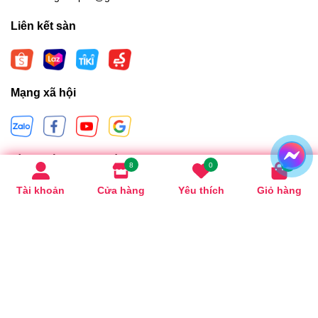
Liên kết sàn
Mạng xã hội
Hình thức thanh toán
8
0
0
Tài khoản
Cửa hàng
Yêu thích
Giỏ hàng
Bản quyền thuộc về
Sagishopdanang
.
Cung cấp bởi
Sapo