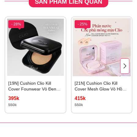
SẢN PHẨM LIÊN QUAN
- 28%
- 25%
[19N] Cushion Clio Kill
[21N] Cushion Clio Kill
Cover Founwear Vỏ Đen
Cover Mesh Glow Vỏ Hồng
Cho Da Dầu #19N
# 21N linen
395k
415k
porcelain
550k
550k