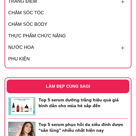
TRANG ĐIỂM
CHĂM SÓC TÓC
CHĂM SÓC BODY
THỰC PHẨM CHỨC NĂNG
NƯỚC HOA
PHỤ KIỆN
LÀM ĐẸP CÙNG SAGI
Top 5 serum dưỡng trắng hiệu quả giá
bình dân cho mùa hè sắp đến
Top 5 serum phục hồi da siêu đỉnh được
“săn lùng” nhiều nhất hiện nay
Bảng màu tại nhà Sagi