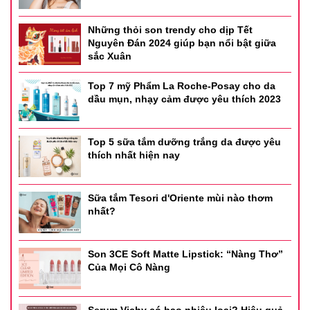
- Màu 01
Những thỏi son trendy cho dịp Tết
Nguyên Đán 2024 giúp bạn nổi bật giữa
- Màu 02
sắc Xuân
- Màu 04
Top 7 mỹ Phẩm La Roche-Posay cho da
dầu mụn, nhạy cảm được yêu thích 2023
- Màu 05
Top 5 sữa tắm dưỡng trắng da được yêu
thích nhất hiện nay
Sữa tắm Tesori d'Oriente mùi nào thơm
nhất?
Son 3CE Soft Matte Lipstick: “Nàng Thơ”
Của Mọi Cô Nàng
Serum Vichy có bao nhiêu loại? Hiệu quả