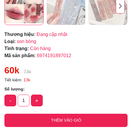
Thương hiệu:
Đang cập nhật
Loại:
son bóng
Tình trạng:
Còn hàng
Mã sản phẩm:
6974191897012
60k
73k
Tiết kiệm:
13k
Số lượng:
-
+
THÊM VÀO GIỎ