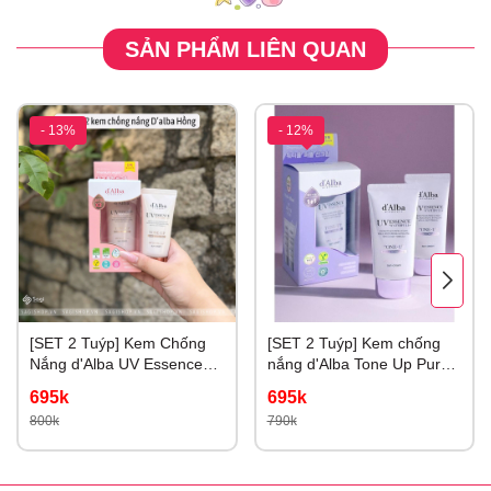
SẢN PHẨM LIÊN QUAN
- 13%
- 12%
[SET 2 Tuýp] Kem Chống
[SET 2 Tuýp] Kem chống
Nắng d'Alba UV Essence
nắng d'Alba Tone Up Purple
Waterfull+ Tone Up Color
Correcting Nâng Tone Tím
695k
695k
Correcting 50ml
Hiệu Chỉnh Sắc Da
800k
790k