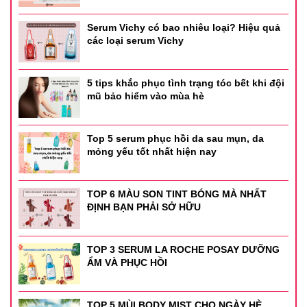
Serum Vichy có bao nhiêu loại? Hiệu quả
các loại serum Vichy
5 tips khắc phục tình trạng tóc bết khi đội
mũ bảo hiểm vào mùa hè
Top 5 serum phục hồi da sau mụn, da
mỏng yếu tốt nhất hiện nay
TOP 6 MÀU SON TINT BÓNG MÀ NHẤT
ĐỊNH BẠN PHẢI SỞ HỮU
TOP 3 SERUM LA ROCHE POSAY DƯỠNG
ẨM VÀ PHỤC HỒI
TOP 5 MÙI BODY MIST CHO NGÀY HÈ