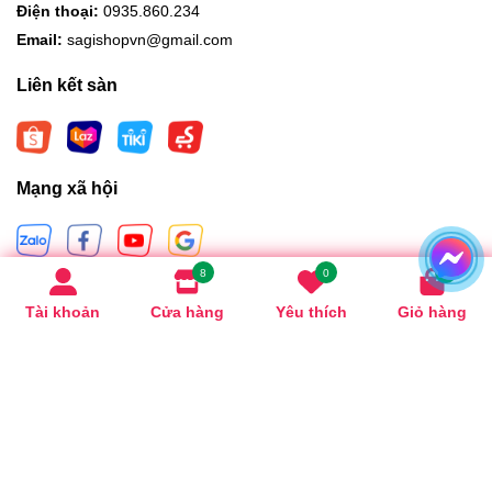
Điện thoại:
0935.860.234
Email:
sagishopvn@gmail.com
Liên kết sàn
Mạng xã hội
8
0
0
Hình thức thanh toán
Tài khoản
Cửa hàng
Yêu thích
Giỏ hàng
Bản quyền thuộc về
Sagishopdanang
.
Cung cấp bởi
Sapo