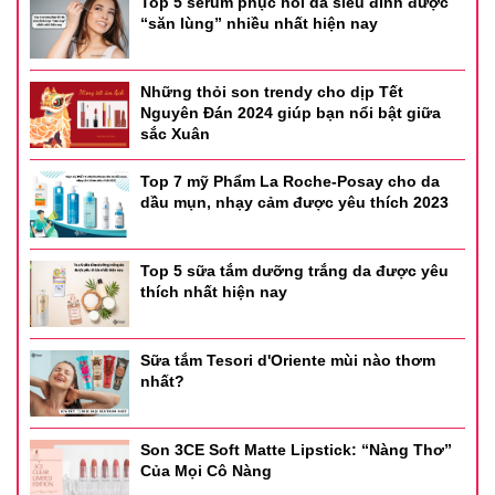
Top 5 serum phục hồi da siêu đỉnh được
Dùng hằng ngày, dành riêng cho mặt.
“săn lùng” nhiều nhất hiện nay
Cách dùng:
Thoa đều sản phẩm trước khi ra nắng.
Những thỏi son trendy cho dịp Tết
Dùng hàng ngày để bảo vệ da tốt nhất.
Nguyên Đán 2024 giúp bạn nổi bật giữa
Sau khi ra mồ hôi nhiều, thoa lại để có hiệu quả tốt hơn.
sắc Xuân
Thành phần:
Top 7 mỹ Phẩm La Roche-Posay cho da
dầu mụn, nhạy cảm được yêu thích 2023
Nước, Ethanol, Ethylhexyl Methoxycinnamate, BG,
Diphenylsiloxyphenyl Trimethicon, Titan Oxit,
Polysorbate 60, Hexyl Diethylaminohydroxybenzoyl
Top 5 sữa tắm dưỡng trắng da được yêu
Benzoate, Natri Hyaluronate, chiết xuất quả chanh leo,
thích nhất hiện nay
chiết xuất hoa hồng tây , hương liệu và các thành phần
khác.
Sữa tắm Tesori d'Oriente mùi nào thơm
nhất?
Son 3CE Soft Matte Lipstick: “Nàng Thơ”
Của Mọi Cô Nàng