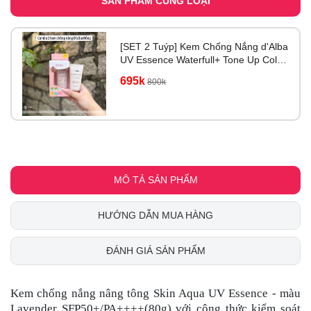
SẢN PHẨM CÙNG LOẠI
[SET 2 Tuýp] Kem Chống Nắng d'Alba
UV Essence Waterfull+ Tone Up Color
Correcting 50ml
695k
800k
MÔ TẢ SẢN PHẨM
HƯỚNG DẪN MUA HÀNG
ĐÁNH GIÁ SẢN PHẨM
Kem chống nắng nâng tông Skin Aqua UV Essence - màu
Lavender SFP50+/PA++++(80g) với công thức kiểm soát