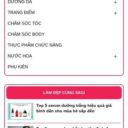
DƯỠNG DA
TRANG ĐIỂM
CHĂM SÓC TÓC
CHĂM SÓC BODY
THỰC PHẨM CHỨC NĂNG
NƯỚC HOA
PHỤ KIỆN
LÀM ĐẸP CÙNG SAGI
Top 5 serum dưỡng trắng hiệu quả giá
bình dân cho mùa hè sắp đến
Công dụng:
Chống nắng, hiệu chỉnh sắc da sáng hồng, trong suốt.