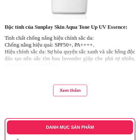
Đặc tính của Sunplay Skin Aqua Tone Up UV Essence:
Tinh chất chống nắng hiệu chỉnh sắc da:
Chống nắng hiệu quả: SPF50+, PA++++.
Hiệu chỉnh sắc da: Sự hòa quyện sắc xanh và sắc hồng độc
đáo tạo nên sắc tím hoa lavender giúp che phủ tự nhiên,
nâng tông da sáng hồng.
Tạo hiệu ứng trong suốt 3D: Các hạt ngọc trai siêu mịn
phản chiếu ánh sáng đa chiều cho da trong suốt, rạng rỡ.
Giữ ẩm và dưỡng sáng da: Thành phần dưỡng ẩm
Xem thêm
Hyaluronic Acid giúp duy trì độ ẩm tự nhiên, kết hợp
Vitamin C dưỡng da sáng mịn.
+ Không chứa cồn
+ Không gây khô da
DANH MỤC SẢN PHẨM