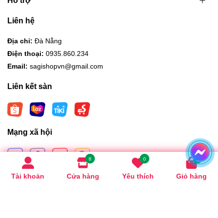
Hỗ trợ
Liên hệ
Địa chỉ:
Đà Nẵng
Điện thoại:
0935.860.234
Email:
sagishopvn@gmail.com
Liên kết sàn
Mạng xã hội
8
0
0
Tài khoản
Cửa hàng
Yêu thích
Giỏ hàng
Hình thức thanh toán