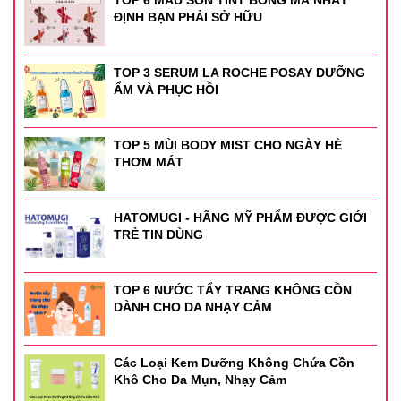
TOP 6 MÀU SON TINT BÓNG MÀ NHẤT
ĐỊNH BẠN PHẢI SỞ HỮU
TOP 3 SERUM LA ROCHE POSAY DƯỠNG
ẨM VÀ PHỤC HỒI
TOP 5 MÙI BODY MIST CHO NGÀY HÈ
THƠM MÁT
HATOMUGI - HÃNG MỸ PHẨM ĐƯỢC GIỚI
TRẺ TIN DÙNG
TOP 6 NƯỚC TẨY TRANG KHÔNG CỒN
DÀNH CHO DA NHẠY CẢM
Các Loại Kem Dưỡng Không Chứa Cồn
Khô Cho Da Mụn, Nhạy Cảm