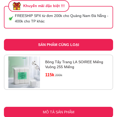
Khuyến mãi đặc biệt !!!
FREESHIP SPX từ đơn 200k cho Quảng Nam Đà Nẵng -
400k cho TP khác
SẢN PHẨM CÙNG LOẠI
Bông Tẩy Trang LA SOIREE Miếng
Vuông 255 Miếng
115k
200k
MÔ TẢ SẢN PHẨM