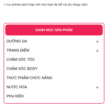
+ La soiree phù hợp với mọi loại da kể cả da nhạy cảm.
DANH MỤC SẢN PHẨM
DƯỠNG DA
TRANG ĐIỂM
CHĂM SÓC TÓC
CHĂM SÓC BODY
THỰC PHẨM CHỨC NĂNG
NƯỚC HOA
PHỤ KIỆN