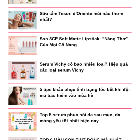
Sữa tắm Tesori d'Oriente mùi nào thơm
nhất?
Son 3CE Soft Matte Lipstick: “Nàng Thơ”
Của Mọi Cô Nàng
Serum Vichy có bao nhiêu loại? Hiệu quả
các loại serum Vichy
5 tips khắc phục tình trạng tóc bết khi đội
mũ bảo hiểm vào mùa hè
Top 5 serum phục hồi da sau mụn, da
mỏng yếu tốt nhất hiện nay