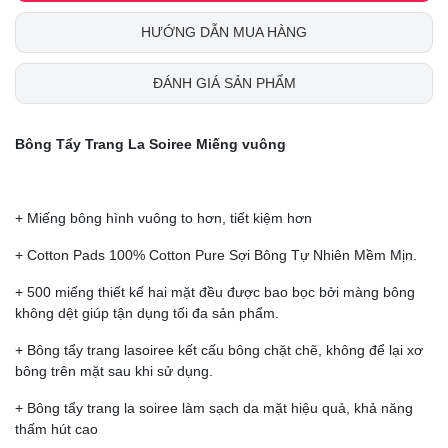
HƯỚNG DẪN MUA HÀNG
ĐÁNH GIÁ SẢN PHẨM
Bông Tẩy Trang La Soiree Miếng vuông
+ Miếng bông hình vuông to hơn, tiết kiệm hơn
+ Cotton Pads 100% Cotton Pure Sợi Bông Tự Nhiên Mềm Mịn.
+ 500 miếng thiết kế hai mặt đều được bao bọc bởi màng bông
không dệt giúp tận dụng tối đa sản phẩm.
+ Bông tẩy trang lasoiree kết cấu bông chặt chẽ, không để lại xơ
bông trên mặt sau khi sử dụng.
+ Bông tẩy trang la soiree làm sạch da mặt hiệu quả, khả năng
thấm hút cao