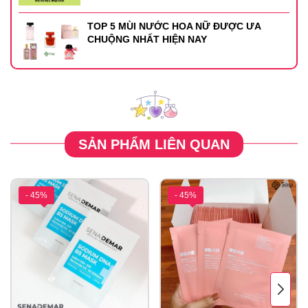
TOP 5 MÙI NƯỚC HOA NỮ ĐƯỢC ƯA
CHUỘNG NHẤT HIỆN NAY
SẢN PHẨM LIÊN QUAN
- 45%
- 45%