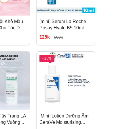
Gội Khô Màu
[mini] Serum La Roche
ho Tóc Dầu,
Posay Hyalu B5 10ml
Ngọt Ngào
125k
600k
- 25%
 Tẩy Trang LA
[Mini] Lotion Dưỡng Ẩm
ng Vuông 85
CeraVe Moisturising
Lotion 30ml