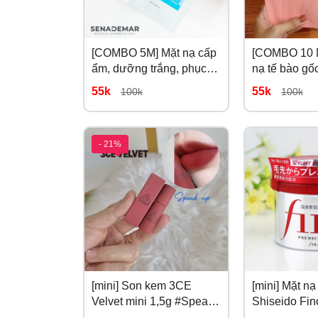
[COMBO 5M] Mặt nạ cấp
[COMBO 10 
ẩm, dưỡng trắng, phục
nạ tế bào gố
hồi da Sena Demar
Rwine Beaut
55k
55k
100k
100k
Sodium DNA B5
- 21%
[mini] Son kem 3CE
[mini] Mặt nạ
Velvet mini 1,5g #Speak
Shiseido Fin
Up Đỏ Đất