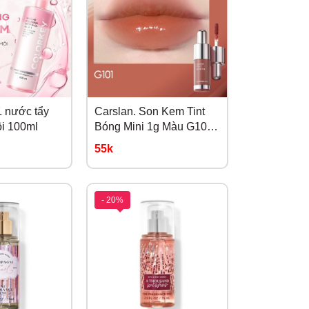
nước tẩy
Carslan. Son Kem Tint
ôi 100ml
Bóng Mini 1g Màu G101
Cam Đất
55k
- 20%