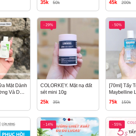
35k
45k
50k
200k
- 29%
- 50%
Rửa Mặt Dành
COLORKEY. Mặt nạ đất
[70ml] Tẩy 
ờng Và Da
sét mini 10g
Maybelline 
Hydrating
Make Up Re
25k
75k
35k
150k
 Normal To
l
- 14%
- 55%