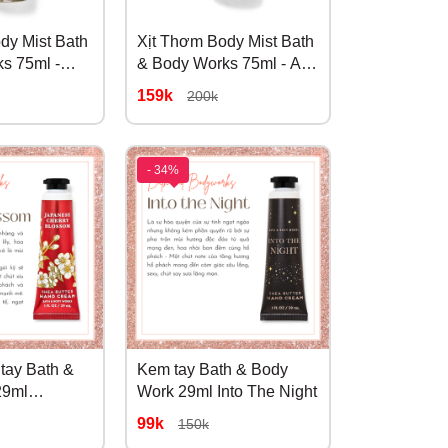
dy Mist Bath
Xịt Thơm Body Mist Bath
s 75ml -
& Body Works 75ml - A
Toast
Thousand Wishes
159k
200k
- 34%
tay Bath &
Kem tay Bath & Body
29ml
Work 29ml Into The Night
herry
99k
150k