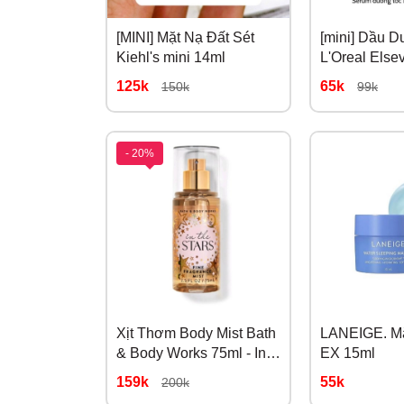
[MINI] Mặt Nạ Đất Sét
[mini] Dầu 
Kiehl's mini 14ml
L'Oreal Else
Extraordinar
125k
65k
150k
99k
Mini Size 30
- 20%
Xịt Thơm Body Mist Bath
LANEIGE. Mặ
& Body Works 75ml - In
EX 15ml
The Stars
159k
55k
200k