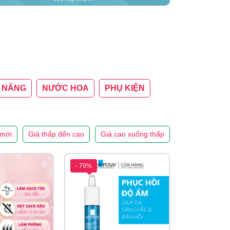
 NĂNG
NƯỚC HOA
PHỤ KIỆN
mới
Giá thấp đến cao
Giá cao xuống thấp
- 79%