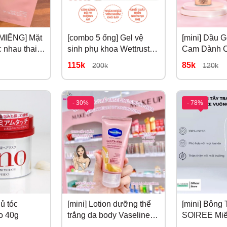
MIẾNG] Mặt
[combo 5 ống] Gel vệ
[mini] Dầu 
c nhau thai
sinh phụ khoa Wettrust
Cam Dành C
y 40ml
Inner Disposable
Hương Kẹo 
115k
85k
200k
120k
Multicare Essence Gel
100ml
#Màu Cam
- 30%
- 78%
 ủ tóc
[mini] Lotion dưỡng thể
[mini] Bông
o 40g
trắng da body Vaseline
SOIREE Miế
10x mini 70ml
Miếng