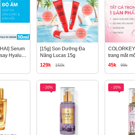
HAI] Serum
[15g] Son Dưỡng Đa
COLORKEY. 
say Hyalu
Năng Lucas 15g
trang mắt m
129k
45k
150k
99k
- 20%
- 20%