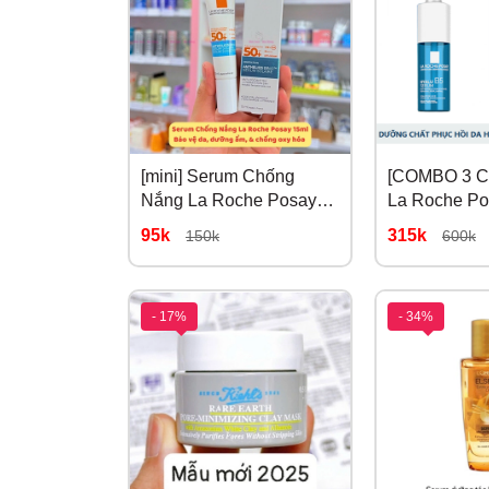
[mini] Serum Chống
[COMBO 3 C
Nắng La Roche Posay
La Roche Po
Anthelios UVAIR SPf50
B5 10ml x 3
95k
315k
150k
600k
15ml
- 17%
- 34%