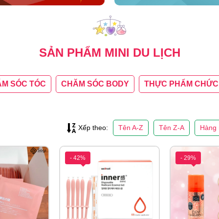
SẢN PHẨM MINI DU LỊCH
M SÓC TÓC
CHĂM SÓC BODY
THỰC PHẨM CHỨC
Tên A-Z
Tên Z-A
Hàng 
Xếp theo:
- 42%
- 29%