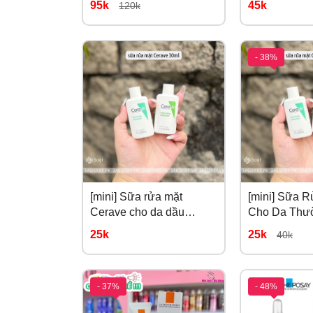
95k
45k
120k
- 38%
[mini] Sữa rửa mặt
[mini] Sữa 
Cerave cho da dầu
Cho Da Thư
Cerave Foaming
Khô Cerave 
25k
25k
40k
Cleanser For Nornal To
Cleanser For
Oily Skin 30ml
Dry Skin 30m
- 37%
- 48%