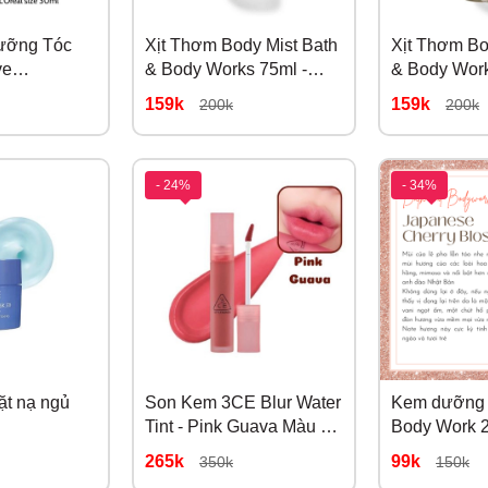
Dưỡng Tóc
Xịt Thơm Body Mist Bath
Xịt Thơm Bo
ve
& Body Works 75ml -
& Body Work
y Oil Vàng
Vanilla Ease
Champagne 
159k
159k
200k
200k
ml
- 24%
- 34%
t nạ ngủ
Son Kem 3CE Blur Water
Kem dưỡng 
Tint - Pink Guava Màu Ổi
Body Work 
Hồng Đào
Japanese C
265k
99k
350k
150k
Blossom