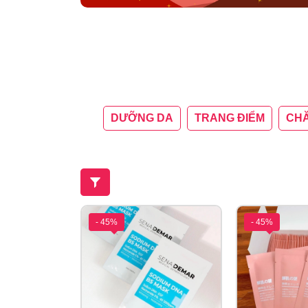
DƯỠNG DA
TRANG ĐIỂM
CHĂ
- 45%
- 45%