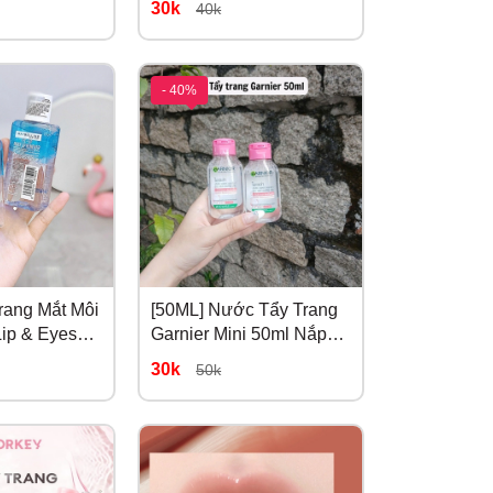
30k
40k
- 40%
Trang Mắt Môi
[50ML] Nước Tẩy Trang
Lip & Eyes
Garnier Mini 50ml Nắp
mover 70ml
Hồng Phù Hợp Da Nhạy
30k
50k
Cảm