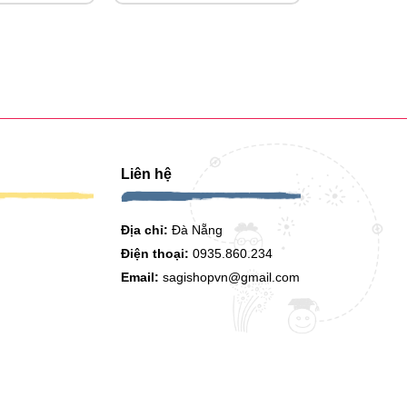
Liên hệ
Địa chỉ:
Đà Nẵng
Điện thoại:
0935.860.234
Email:
sagishopvn@gmail.com