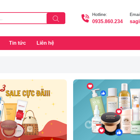
Hotline:
Email
0935.860.234
sag
Tin tức
Liên hệ