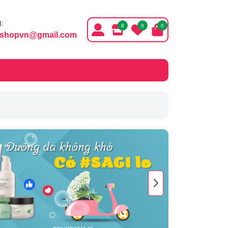
:
8
0
0
ishopvn@gmail.com