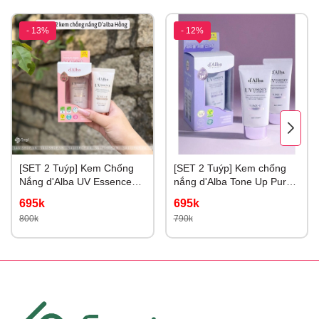
- 13%
- 12%
[SET 2 Tuýp] Kem Chống
[SET 2 Tuýp] Kem chống
Nắng d'Alba UV Essence
nắng d'Alba Tone Up Purple
Waterfull+ Tone Up Color
Correcting Nâng Tone Tím
695k
695k
Correcting 50ml
Hiệu Chỉnh Sắc Da
800k
790k