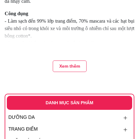
da nhạy cảm.
Công dụng
- Làm sạch đến 99% lớp trang điểm, 70% mascara và các hạt bụi
siêu nhỏ có trong khói xe và môi trường ô nhiễm chỉ sau một lượt
bông cotton*.
- Cung cấp độ ẩm và giảm ma sát tối đa khi làm sạch.
- Chống oxy hóa, giúp bảo vệ da trước môi trường ô nhiễm
Hướng dẫn bảo quản
Xem thêm
- Nơi thoáng mát, tránh ánh nắng mặt trời trực tiếp.
DANH MỤC SẢN PHẨM
DƯỠNG DA
TRANG ĐIỂM