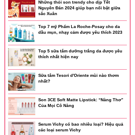
Những thỏi son trendy cho dịp Tết
Nguyên Đán 2024 giúp bạn nổi bật giữa
sắc Xuân
Top 7 mỹ Phẩm La Roche-Posay cho da
dầu mụn, nhạy cảm được yêu thích 2023
Top 5 sữa tắm dưỡng trắng da được yêu
thích nhất hiện nay
Sữa tắm Tesori d'Oriente mùi nào thơm
nhất?
Son 3CE Soft Matte Lipstick: “Nàng Thơ”
Của Mọi Cô Nàng
Serum Vichy có bao nhiêu loại? Hiệu quả
các loại serum Vichy