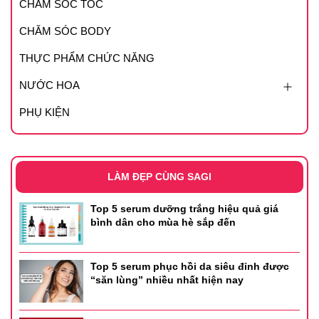
CHĂM SÓC TÓC
CHĂM SÓC BODY
THỰC PHẨM CHỨC NĂNG
NƯỚC HOA
PHỤ KIỆN
LÀM ĐẸP CÙNG SAGI
Top 5 serum dưỡng trắng hiệu quả giá
bình dân cho mùa hè sắp đến
Top 5 serum phục hồi da siêu đỉnh được
“săn lùng” nhiều nhất hiện nay