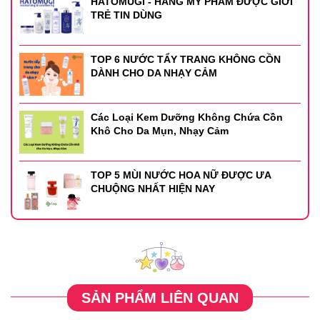
HATOMUGI - HÃNG MỸ PHẨM ĐƯỢC GIỚI
TRẺ TIN DÙNG
TOP 6 NƯỚC TẨY TRANG KHÔNG CỒN
DÀNH CHO DA NHẠY CẢM
Các Loại Kem Dưỡng Không Chứa Cồn
Khô Cho Da Mụn, Nhạy Cảm
TOP 5 MÙI NƯỚC HOA NỮ ĐƯỢC ƯA
CHUỘNG NHẤT HIỆN NAY
SẢN PHẨM LIÊN QUAN