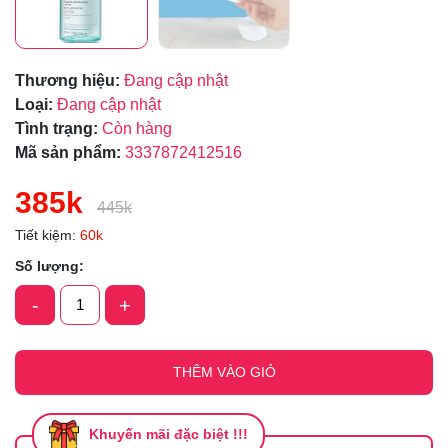
Thương hiệu:
Đang cập nhật
Loại:
Đang cập nhật
Tình trạng:
Còn hàng
Mã sản phẩm:
3337872412516
385k
445k
Tiết kiệm:
60k
Số lượng:
-
+
THÊM VÀO GIỎ
Khuyến mãi đặc biệt !!!