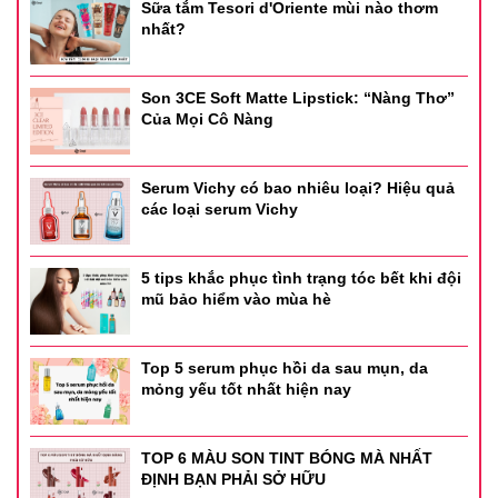
Sữa tắm Tesori d'Oriente mùi nào thơm
nhất?
Son 3CE Soft Matte Lipstick: “Nàng Thơ”
Của Mọi Cô Nàng
Serum Vichy có bao nhiêu loại? Hiệu quả
các loại serum Vichy
5 tips khắc phục tình trạng tóc bết khi đội
mũ bảo hiểm vào mùa hè
Top 5 serum phục hồi da sau mụn, da
mỏng yếu tốt nhất hiện nay
TOP 6 MÀU SON TINT BÓNG MÀ NHẤT
ĐỊNH BẠN PHẢI SỞ HỮU