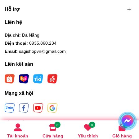
Hỗ trợ
Liên hệ
Địa chỉ:
Đà Nẵng
Điện thoại:
0935.860.234
Email:
sagishopvn@gmail.com
Liên kết sàn
Mạng xã hội
Hình thức thanh toán
8
0
0
Tài khoản
Cửa hàng
Yêu thích
Giỏ hàng