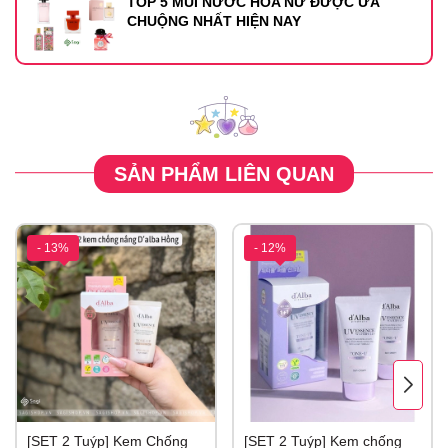
TOP 5 MÙI NƯỚC HOA NỮ ĐƯỢC ƯA
CHUỘNG NHẤT HIỆN NAY
SẢN PHẨM LIÊN QUAN
- 13%
- 12%
[SET 2 Tuýp] Kem Chống
[SET 2 Tuýp] Kem chống