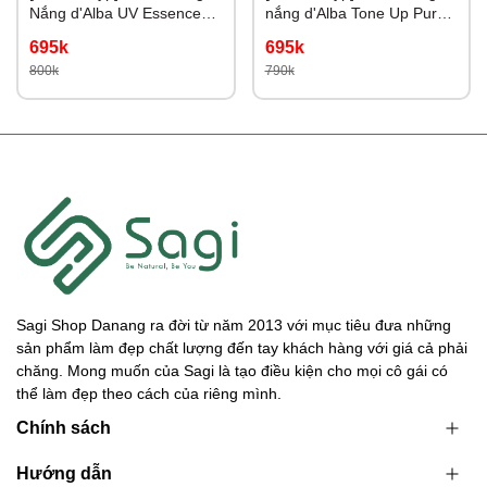
Nắng d'Alba UV Essence
nắng d'Alba Tone Up Purple
Waterfull+ Tone Up Color
Correcting Nâng Tone Tím
695k
695k
Correcting 50ml
Hiệu Chỉnh Sắc Da
800k
790k
Sagi Shop Danang ra đời từ năm 2013 với mục tiêu đưa những
sản phẩm làm đẹp chất lượng đến tay khách hàng với giá cả phải
chăng. Mong muốn của Sagi là tạo điều kiện cho mọi cô gái có
thể làm đẹp theo cách của riêng mình.
Chính sách
Hướng dẫn