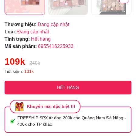
Thương hiệu:
Đang cập nhật
Loại:
Đang cập nhật
Tình trạng:
Hết hàng
Mã sản phẩm:
6955416225933
109k
240k
Tiết kiệm:
131k
HẾT HÀNG
Khuyến mãi đặc biệt !!!
FREESHIP SPX từ đơn 200k cho Quảng Nam Đà Nẵng -
400k cho TP khác