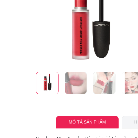
MÔ TẢ SẢN PHẨM
H