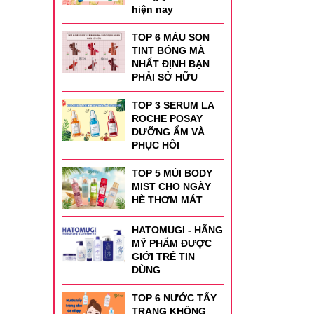
hiện nay
TOP 6 MÀU SON
TINT BÓNG MÀ
NHẤT ĐỊNH BẠN
PHẢI SỞ HỮU
TOP 3 SERUM LA
ROCHE POSAY
DƯỠNG ẨM VÀ
PHỤC HỒI
TOP 5 MÙI BODY
MIST CHO NGÀY
HÈ THƠM MÁT
HATOMUGI - HÃNG
m giác
MỸ PHẨM ĐƯỢC
ên xinh
GIỚI TRẺ TIN
ính.
DÙNG
TOP 6 NƯỚC TẨY
TRANG KHÔNG