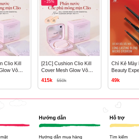
- 25%
 Clio Kill
[21C] Cushion Clio Kill
Chì Kẻ Mày
Glow Vỏ
Cover Mesh Glow Vỏ
Beauty Expe
linen
Hồng Màu 21C lingerie
Lasting #01
415k
49k
550k
Hướng dẫn
Hỗ trợ
 mật
Hướng dẫn mua hàng
Tìm kiếm