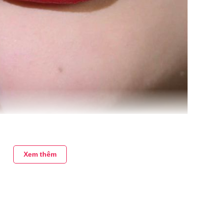
i nhẹ nhàng với cảm giác mềm mại và mượt mà suốt cả ngày.
Xem thêm
màu nhưng vẫn tạo được hiệu ứng mờ ảo quyến rũ.
o trên môi nhẹ nhàng, chất son mịn như nhung.
ên môi, son MAC che phủ hoàn hảo, lấp đầy tửng rãnh môi dù là 