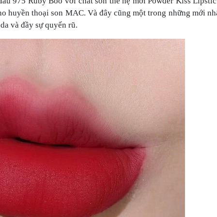
àu 975 Ruby Boo với chất son thế hệ mới Powder Kiss Lipstic
 cho huyền thoại son MAC. Và đây cũng một trong những mới nh
a và đầy sự quyến rũ.