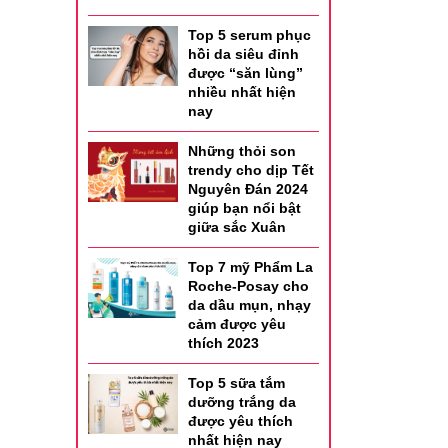
Top 5 serum phục
hồi da siêu đỉnh
được “săn lùng”
nhiều nhất hiện
nay
Những thỏi son
trendy cho dịp Tết
Nguyên Đán 2024
giúp bạn nổi bật
giữa sắc Xuân
Top 7 mỹ Phẩm La
Roche-Posay cho
da dầu mụn, nhạy
cảm được yêu
thích 2023
Top 5 sữa tắm
dưỡng trắng da
được yêu thích
chỗ nhỏ
nhất hiện nay