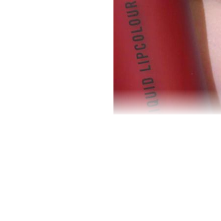
Ưu điểm nổi bật
- Chất son lên môi sẽ có độ mịn, kéo trên mô
- Cấu trúc nhẹ tênh cho lớp son trên môi bền 
- Son kem MAC apply lên môi sẽ có độ mịn, ké
- Son lên màu rõ ngay từ lân đi cọ đầu tiên l