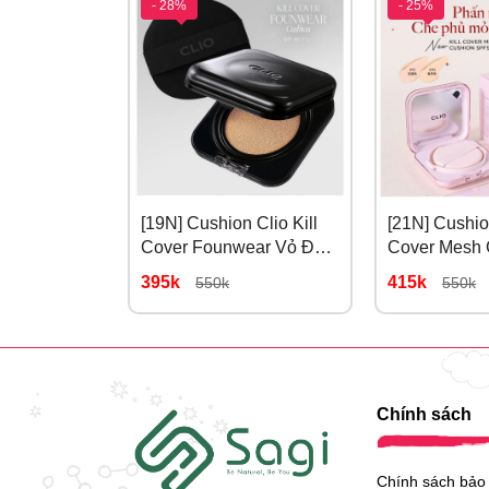
- 28%
- 25%
Thông tin sản phẩm
- Thương hiệu : MAC
[19N] Cushion Clio Kill
[21N] Cushion
- Dung tích : 5ml
Cover Founwear Vỏ Đen
Cover Mesh 
Cho Da Dầu #19N
Hồng # 21N 
395k
415k
550k
550k
porcelain
Chính sách
Chính sách bảo