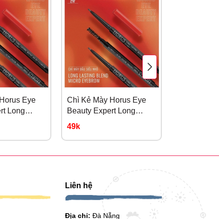
- 25%
 Horus Eye
Chì Kẻ Mày Horus Eye
Mascara Là
rt Long
Beauty Expert Long
Chống Trôi 
 Xám
Lasting #02 Nâu Tự
Superproof
49k
225k
299k
Nhiên
Liên hệ
Địa chỉ:
Đà Nẵng