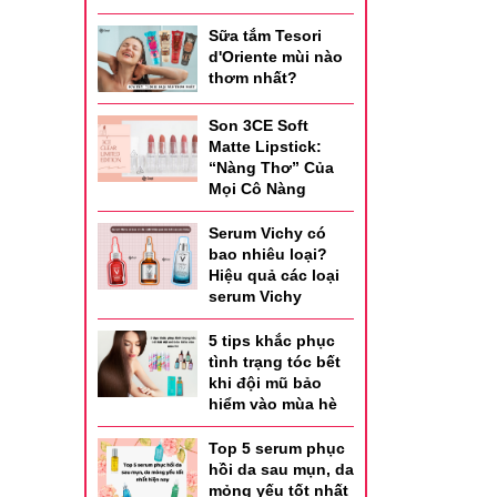
Sữa tắm Tesori
d'Oriente mùi nào
thơm nhất?
Son 3CE Soft
Matte Lipstick:
“Nàng Thơ” Của
Mọi Cô Nàng
Serum Vichy có
bao nhiêu loại?
Hiệu quả các loại
serum Vichy
5 tips khắc phục
tình trạng tóc bết
khi đội mũ bảo
hiểm vào mùa hè
Top 5 serum phục
hồi da sau mụn, da
mỏng yếu tốt nhất