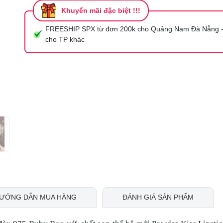
Mã giảm giá:
Khuyến mãi đặc biệt !!!
FREESHIP SPX từ đơn 200k cho Quảng Nam Đà Nẵng -
Ngày hết hạn:
cho TP khác
Điều kiện:
ƯỚNG DẪN MUA HÀNG
ĐÁNH GIÁ SẢN PHẨM