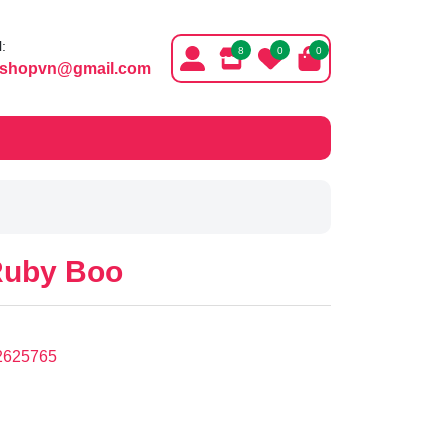
:
8
0
0
ishopvn@gmail.com
Ruby Boo
2625765