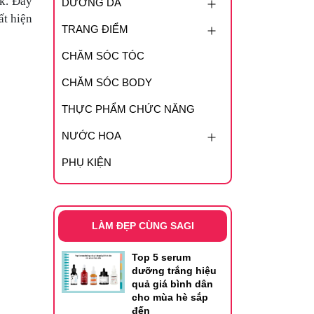
k. Đây
DƯỠNG DA
ất hiện
TRANG ĐIỂM
CHĂM SÓC TÓC
CHĂM SÓC BODY
THỰC PHẨM CHỨC NĂNG
NƯỚC HOA
PHỤ KIỆN
LÀM ĐẸP CÙNG SAGI
Top 5 serum
dưỡng trắng hiệu
quả giá bình dân
cho mùa hè sắp
đến