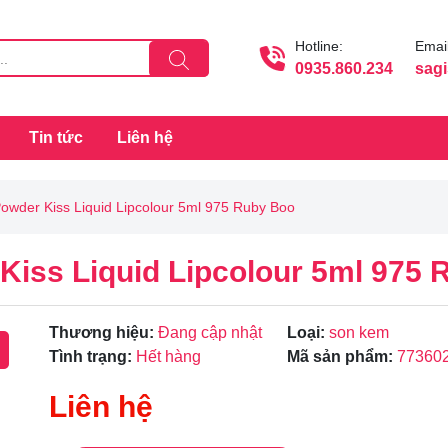
Hotline:
Email
0935.860.234
sag
Tin tức
Liên hệ
wder Kiss Liquid Lipcolour 5ml 975 Ruby Boo
iss Liquid Lipcolour 5ml 975 
Thương hiệu:
Đang cập nhật
Loại:
son kem
Tình trạng:
Hết hàng
Mã sản phẩm:
77360
Liên hệ