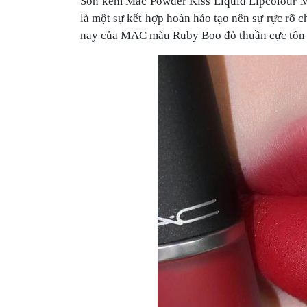
Son kem Mac Powder Kiss Liquid Lipcolour M
là một sự kết hợp hoàn hảo tạo nên sự rực rỡ
nay của MAC màu Ruby Boo đỏ thuần cực tôn d