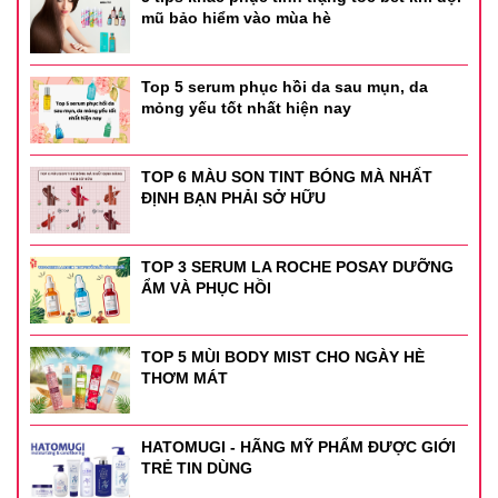
mũ bảo hiểm vào mùa hè
Top 5 serum phục hồi da sau mụn, da
mỏng yếu tốt nhất hiện nay
TOP 6 MÀU SON TINT BÓNG MÀ NHẤT
ĐỊNH BẠN PHẢI SỞ HỮU
TOP 3 SERUM LA ROCHE POSAY DƯỠNG
ẨM VÀ PHỤC HỒI
TOP 5 MÙI BODY MIST CHO NGÀY HÈ
THƠM MÁT
HATOMUGI - HÃNG MỸ PHẨM ĐƯỢC GIỚI
TRẺ TIN DÙNG