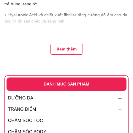
trẻ trung, rạng rỡ.
+ Hyaluronic Acid và chiết xuất fibrillar tăng cường độ ẩm cho da,
duy trì độ săn chắc và sáng mịn.
+ Niacinamide (Vitamin B3) cải thiện và làm sáng các vùng da tối
màu, giúp nâng tông da hiệu quả.
Xem thêm
+ Adenosine làm giảm nếp nhăn và tăng cường độ đàn hồi cho da
cho kết quả chống lão hóa hiệu quả.
+ Beta-glucan và Madecassoside giúp giảm kích ứng và mẩn đỏ
da, làm dịu làn da nhạy cảm.
Hướng dẫn sử dụng :
DANH MỤC SẢN PHẨM
– Ở bước đầu tiên sau khi rửa mặt, sử dụng thay toner.
DƯỠNG DA
– Thoa đều một lượng vừa đủ lên mặt. Khi sử dụng ở giai đoạn
TRANG ĐIỂM
trước serum sẽ giúp serum được hấp thụ tốt hơn
CHĂM SÓC TÓC
CHĂM SÓC BODY