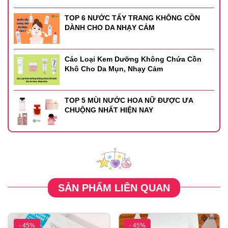
TOP 6 NƯỚC TẨY TRANG KHÔNG CỒN
DÀNH CHO DA NHẠY CẢM
Các Loại Kem Dưỡng Không Chứa Cồn
Khô Cho Da Mụn, Nhạy Cảm
TOP 5 MÙI NƯỚC HOA NỮ ĐƯỢC ƯA
CHUỘNG NHẤT HIỆN NAY
SẢN PHẨM LIÊN QUAN
- 45%
- 45%