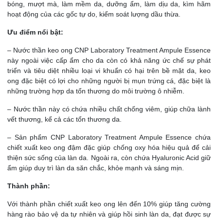
bóng, mượt mà, làm mềm da, dưỡng ẩm, làm dịu da, kìm hãm
hoạt động của các gốc tự do, kiểm soát lượng dầu thừa.
Ưu điểm nổi bật:
– Nước thần keo ong CNP Laboratory Treatment Ampule Essence
này ngoài việc cấp ẩm cho da còn có khả năng ức chế sự phát
triển và tiêu diệt nhiều loại vi khuẩn có hại trên bề mặt da, keo
ong đặc biệt có lợi cho những người bị mụn trứng cá, đặc biệt là
những trường hợp da tổn thương do môi trường ô nhiễm.
– Nước thần này có chứa nhiều chất chống viêm, giúp chữa lành
vết thương, kể cả các tổn thương da.
– Sản phẩm CNP Laboratory Treatment Ampule Essence chứa
chiết xuất keo ong đậm đặc giúp chống oxy hóa hiệu quả để cải
thiện sức sống của làn da. Ngoài ra, còn chứa Hyaluronic Acid giữ
ẩm giúp duy trì làn da săn chắc, khỏe mạnh và sáng mịn.
Thành phần:
Với thành phần chiết xuất keo ong lên đến 10% giúp tăng cường
hàng rào bảo vệ da tự nhiên và giúp hồi sinh làn da, đạt được sự