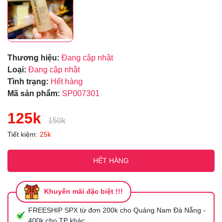
Thương hiệu:
Đang cập nhật
Loại:
Đang cập nhật
Tình trạng:
Hết hàng
Mã sản phẩm:
SP007301
125k
150k
Tiết kiệm:
25k
HẾT HÀNG
Khuyến mãi đặc biệt !!!
FREESHIP SPX từ đơn 200k cho Quảng Nam Đà Nẵng -
400k cho TP khác