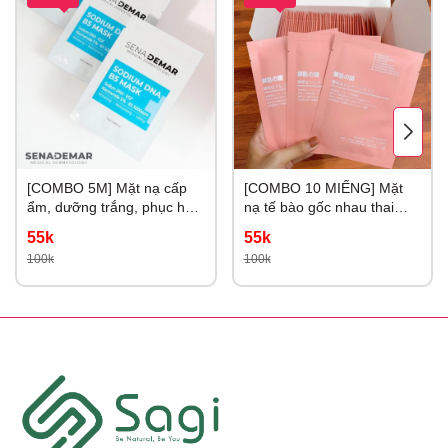
[COMBO 5M] Mặt nạ cấp
[COMBO 10 MIẾNG] Mặt
ẩm, dưỡng trắng, phục hồi
nạ tế bào gốc nhau thai
da Sena Demar Sodium
Rwine Beauty 40ml
55k
55k
DNA B5
100k
100k