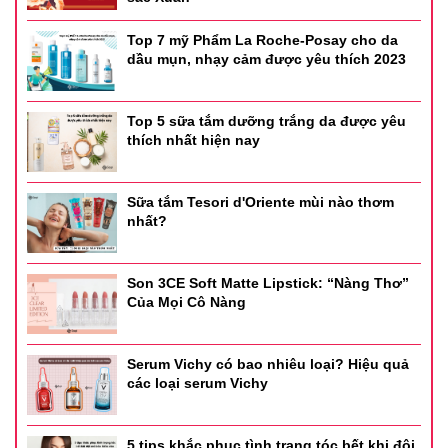
Top 7 mỹ Phẩm La Roche-Posay cho da
dầu mụn, nhạy cảm được yêu thích 2023
Top 5 sữa tắm dưỡng trắng da được yêu
thích nhất hiện nay
Sữa tắm Tesori d'Oriente mùi nào thơm
nhất?
Son 3CE Soft Matte Lipstick: “Nàng Thơ”
Của Mọi Cô Nàng
Serum Vichy có bao nhiêu loại? Hiệu quả
các loại serum Vichy
5 tips khắc phục tình trạng tóc bết khi đội