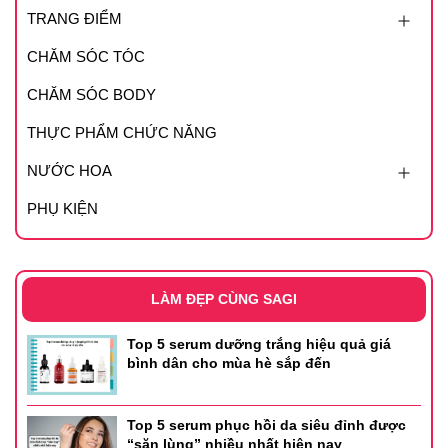
TRANG ĐIỂM
CHĂM SÓC TÓC
CHĂM SÓC BODY
THỰC PHẨM CHỨC NĂNG
NƯỚC HOA
PHỤ KIỆN
LÀM ĐẸP CÙNG SAGI
Top 5 serum dưỡng trắng hiệu quả giá
bình dân cho mùa hè sắp đến
Top 5 serum phục hồi da siêu đỉnh được
“săn lùng” nhiều nhất hiện nay