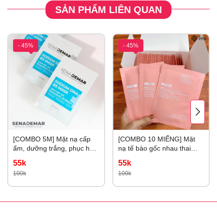
SẢN PHẨM LIÊN QUAN
- 45%
- 45%
[COMBO 5M] Mặt nạ cấp
[COMBO 10 MIẾNG] Mặt
ẩm, dưỡng trắng, phục hồi
nạ tế bào gốc nhau thai
da Sena Demar Sodium
Rwine Beauty 40ml
55k
55k
DNA B5
100k
100k