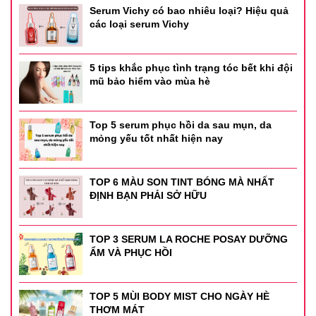
Serum Vichy có bao nhiêu loại? Hiệu quả
các loại serum Vichy
5 tips khắc phục tình trạng tóc bết khi đội
mũ bảo hiểm vào mùa hè
Top 5 serum phục hồi da sau mụn, da
mỏng yếu tốt nhất hiện nay
TOP 6 MÀU SON TINT BÓNG MÀ NHẤT
ĐỊNH BẠN PHẢI SỞ HỮU
TOP 3 SERUM LA ROCHE POSAY DƯỠNG
ẨM VÀ PHỤC HỒI
TOP 5 MÙI BODY MIST CHO NGÀY HÈ
THƠM MÁT