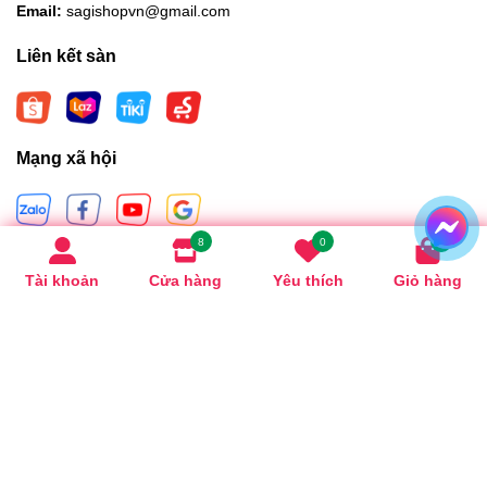
Email:
sagishopvn@gmail.com
Liên kết sàn
Mạng xã hội
8
0
0
Hình thức thanh toán
Tài khoản
Cửa hàng
Yêu thích
Giỏ hàng
Bản quyền thuộc về
Sagishopdanang
.
Cung cấp bởi
Sapo