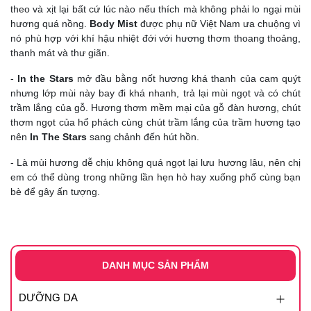
theo và xịt lại bất cứ lúc nào nếu thích mà không phải lo ngại mùi
hương quá nồng.
Body Mist
được phụ nữ Việt Nam ưa chuộng vì
nó phù hợp với khí hậu nhiệt đới với hương thơm thoang thoảng,
thanh mát và thư giãn.
-
In the Stars
mở đầu bằng nốt hương khá thanh của cam quýt
nhưng lớp mùi này bay đi khá nhanh, trả lại mùi ngọt và có chút
trầm lắng của gỗ. Hương thơm mềm mại của gỗ đàn hương, chút
thơm ngọt của hổ phách cùng chút trầm lắng của trầm hương tạo
nên
In The Stars
sang chảnh đến hút hồn.
- Là mùi hương dễ chịu không quá ngọt lại lưu hương lâu, nên chị
em có thể dùng
trong những lần hẹn hò hay xuống phố cùng bạn
bè để gây ấn tượng.
DANH MỤC SẢN PHẨM
DƯỠNG DA